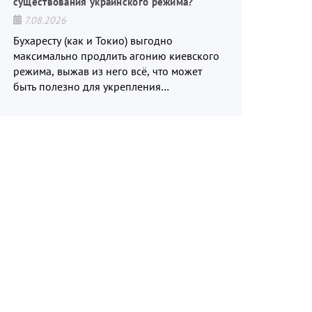
существования украинского режима?
7.08.2026
Бухаресту (как и Токио) выгодно
максимально продлить агонию киевского
режима, выжав из него всё, что может
быть полезно для укрепления
обороноспособности румынского
(японского) государства, в том числе в
сфере производства дронов.