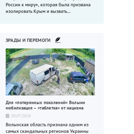
России к миру», которая была призвана
изолировать Крым и вызвать
энергетический кризис в России. Однако
что-то пошло не так.
ЗРАДЫ И ПЕРЕМОГИ
Для «потерянных поколений» Волыни
мобилизация – «таблетка» от нацизма
30.07.2026
Волынская область признана одним из
самых скандальных регионов Украины