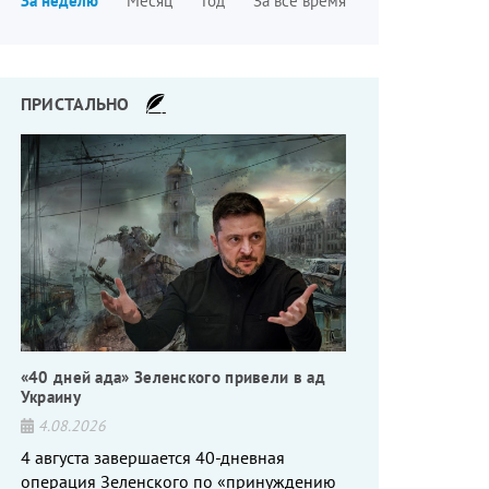
За неделю
Месяц
Год
За все время
страниц
ПРИСТАЛЬНО
«40 дней ада» Зеленского привели в ад
Украину
4.08.2026
4 августа завершается 40-дневная
операция Зеленского по «принуждению