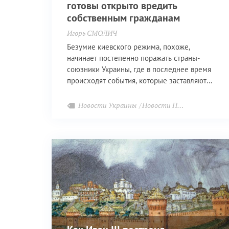
готовы открыто вредить
собственным гражданам
Игорь СМОЛИЧ
Безумие киевского режима, похоже,
начинает постепенно поражать страны-
союзники Украины, где в последнее время
происходят события, которые заставляют
задуматься о вменяемости тех, кто их
инициирует
Новости Украины
Новости Прибалтики
Но