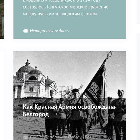
состоялось Гангутское морское сражение
между русским и шведским флотом.
Исторические даты
Как Красная Армия освобождала
Белгород
беду
СССР
Приближая Победу
Великая Отечественная война