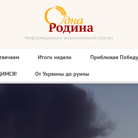
Информационно-аналитический портал
твечаем
Итоги недели
Приближая Побед
ДИМСЯ!
От Украины до руины