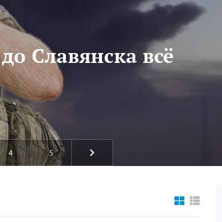
 до Славянска всё
4
5