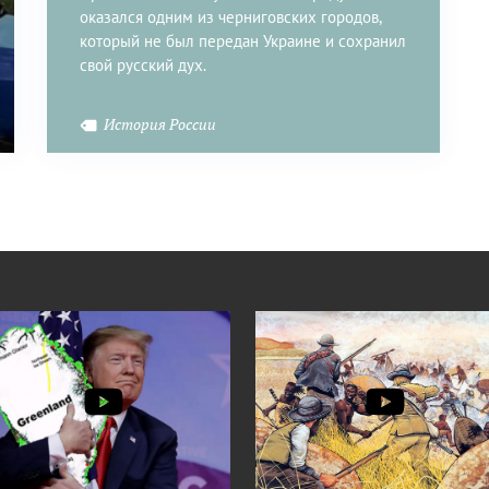
оказался одним из черниговских городов,
который не был передан Украине и сохранил
свой русский дух.
История России