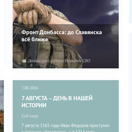
Фронт Донбасса: до Славянска
всё ближе
вости Белоруссии
Донбасский фронт/Новости СВО
7.08.2026
7 АВГУСТА – ДЕНЬ В НАШЕЙ
ИСТОРИИ
Соб.корр.
7 августа 1565 года Иван Фёдоров приступил
к изданию «Часовника», а в 1714 году