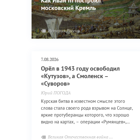
Как Иван III построил
московский Кремль
История России
7.08.2026
Орёл в 1943 году освободил
«Кутузов», а Смоленск –
«Суворов»
Юрий ПОГОДА
Курская битва в известном смысле этого
слова стала своего рода взрывом на Солнце,
яркие протуберанцы которого, что хорошо
видно на картах, – операции «Румянцев»,
«Кутузов», «Суворов» и некоторые другие,
менее значимые, очистительным огнём
Великая Отечественная война
Приближая По