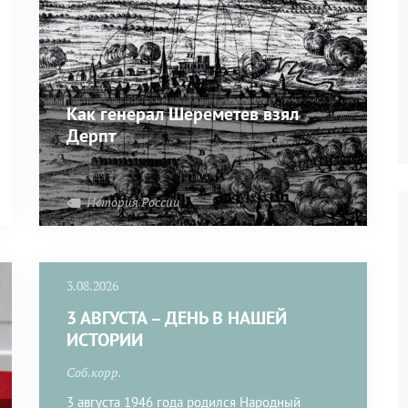
Как генерал Шереметев взял
Дерпт
История России
3.08.2026
3 АВГУСТА – ДЕНЬ В НАШЕЙ
ИСТОРИИ
Соб.корр.
3 августа 1946 года родился Народный