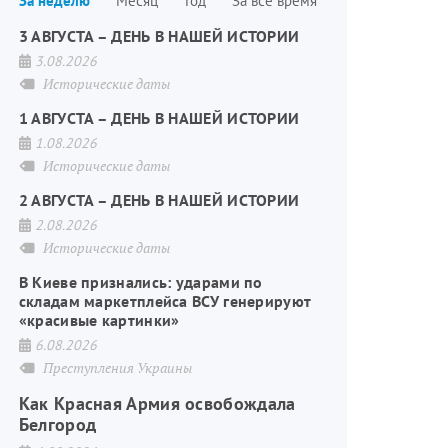
За неделю
Месяц
Год
За все время
страниц
3 АВГУСТА – ДЕНЬ В НАШЕЙ ИСТОРИИ
3.08.2026
Исторические даты
1 АВГУСТА – ДЕНЬ В НАШЕЙ ИСТОРИИ
1.08.2026
Исторические даты
2 АВГУСТА – ДЕНЬ В НАШЕЙ ИСТОРИИ
2.08.2026
Исторические даты
В Киеве признались: ударами по
складам маркетплейса ВСУ генерируют
«красивые картинки»
6.08.2026
Преступления Украины
Как Красная Армия освобождала
Белгород