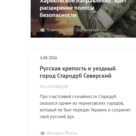
Харьковское направление: идёт
расширение полосы
безопасности
Новости СВО
Харьковское направление
4.08.2026
Русская крепость и уездный
город Стародуб Северский
Нил КОЛЬЦОВ
Про счастливой случайности Стародуб
оказался одним из черниговских городов,
который не был передан Украине и сохранил
свой русский дух.
История России