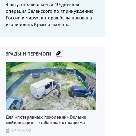
4 августа завершается 40-дневная
операция Зеленского по «принуждению
России к миру», которая была призвана
изолировать Крым и вызвать
энергетический кризис в России. Однако
что-то пошло не так.
ЗРАДЫ И ПЕРЕМОГИ
Для «потерянных поколений» Волыни
мобилизация – «таблетка» от нацизма
30.07.2026