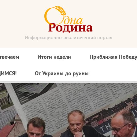
Информационно-аналитический портал
твечаем
Итоги недели
Приближая Побед
ДИМСЯ!
От Украины до руины