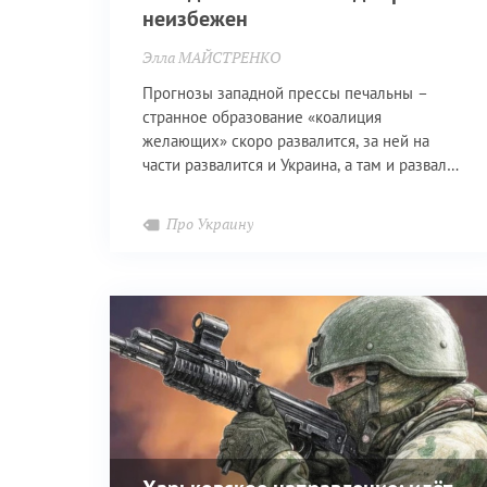
неизбежен
Элла МАЙСТРЕНКО
Прогнозы западной прессы печальны –
странное образование «коалиция
желающих» скоро развалится, за ней на
части развалится и Украина, а там и развал
Евросоюза не за горами.
Про Украину