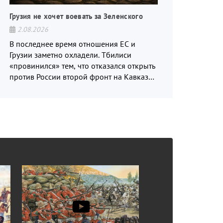
Грузия не хочет воевать за Зеленского
2.08.2026
В последнее время отношения ЕС и
Грузии заметно охладели. Тбилиси
«провинился» тем, что отказался открыть
против России второй фронт на Кавказе,
дабы облегчить положение на фронте
для украинских вояк.