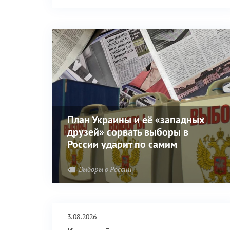
План Украины и её «западных
друзей» сорвать выборы в
России ударит по самим
закопёрщикам
Выборы в России
3.08.2026