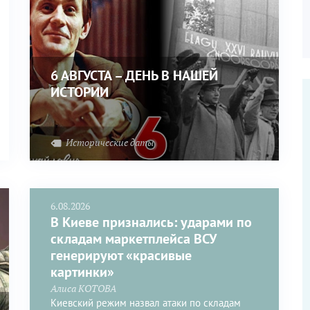
6 АВГУСТА – ДЕНЬ В НАШЕЙ
ИСТОРИИ
Исторические даты
6.08.2026
В Киеве признались: ударами по
складам маркетплейса ВСУ
генерируют «красивые
картинки»
Алиса КОТОВА
Киевский режим назвал атаки по складам