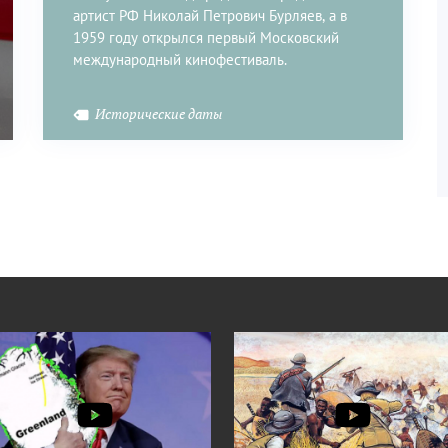
артист РФ Николай Петрович Бурляев, а в
1959 году открылся первый Московский
международный кинофестиваль.
Исторические даты