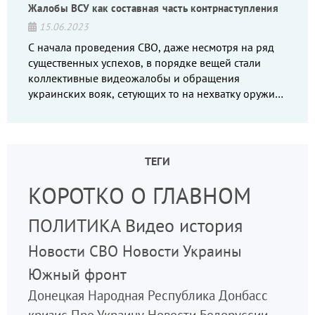
Жалобы ВСУ как составная часть контрнаступления
15.06.2023
С начала проведения СВО, даже несмотря на ряд
существенных успехов, в порядке вещей стали
коллективные видеожалобы и обращения
украинских вояк, сетующих то на нехватку оружия,
то на дебильное командование, то на воров-
командиров.
ТЕГИ
КОРОТКО О ГЛАВНОМ
ПОЛИТИКА
Видео
история
Новости СВО
Новости Украины
Южный фронт
Донецкая Народная Республика
Донбасс
кризис
Про Украину
Новости Белоруссии