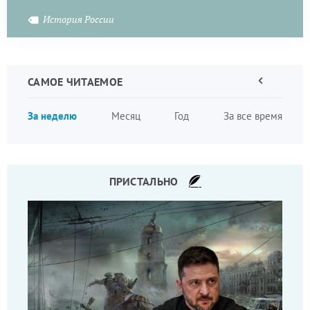
История России
САМОЕ ЧИТАЕМОЕ
Предыдущая
страница
Нумера
За неделю
Месяц
Год
За все время
страни
ПРИСТАЛЬНО