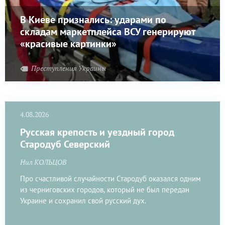
В Киеве признались: ударами по
складам маркетплейса ВСУ генерируют
«красивые картинки»
Преступления Украины
4.08.2026
Русская крепость и уездный город
Стародуб Северский
Нил КОЛЬЦОВ
Про счастливой случайности Стародуб оказался одним
из черниговских городов, который не был передан
Украине и сохранил свой русский дух.