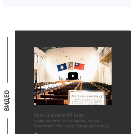
государства, в том числе в сфере производства
дронов.
ВИДЕО
ино-польские
кого Союза
Китай в начале XX века:
возвышение Гоминьдана, связи с
Советской Россией, Северный поход