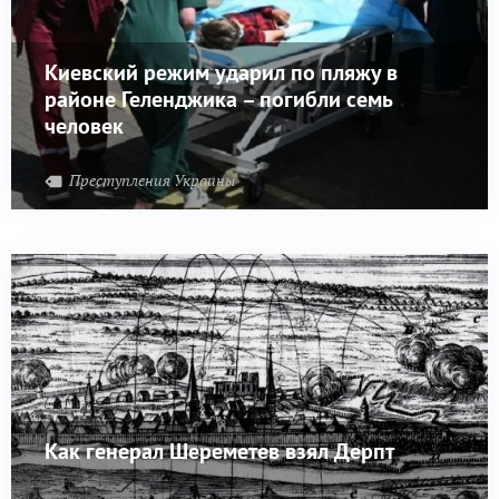
Киевский режим ударил по пляжу в
районе Геленджика – погибли семь
человек
Преступления Украины
Как генерал Шереметев взял Дерпт