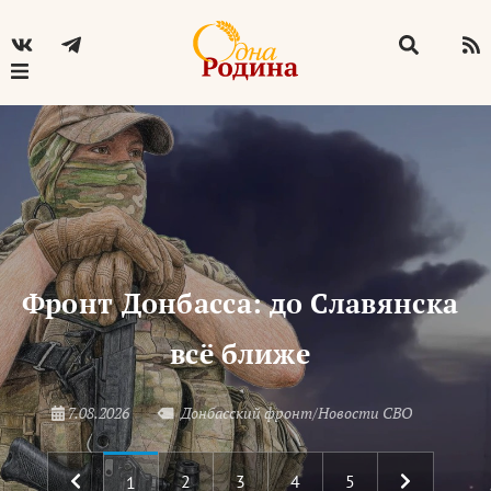
Фронт Донбасса: до Славянска
всё ближе
7.08.2026
Донбасский фронт/Новости СВО
2
3
4
5
1