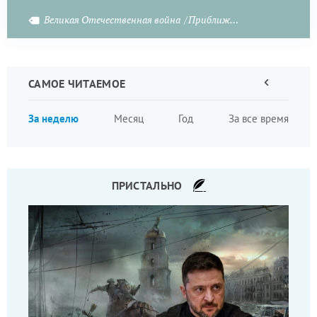
фашистскую заразу вплоть до Днепра.
Великая Отечественная война
Приближая Победу
САМОЕ ЧИТАЕМОЕ
Предыдущая
страница
Нумера
За неделю
Месяц
Год
За все время
страни
ПРИСТАЛЬНО