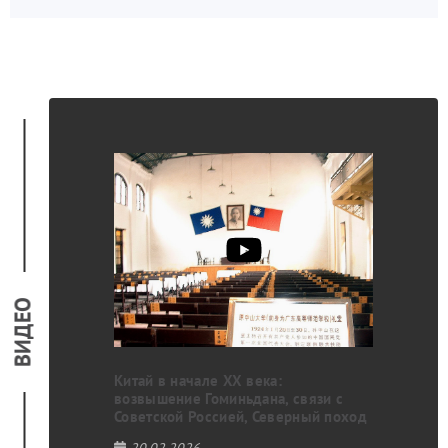
ВИДЕО
ино-польские
кого Союза
Китай в начале XX века:
возвышение Гоминьдана, связи с
Советской Россией, Северный поход