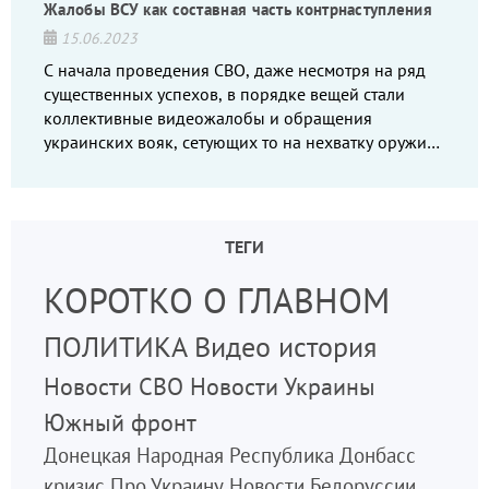
Жалобы ВСУ как составная часть контрнаступления
15.06.2023
С начала проведения СВО, даже несмотря на ряд
существенных успехов, в порядке вещей стали
коллективные видеожалобы и обращения
украинских вояк, сетующих то на нехватку оружия,
то на дебильное командование, то на воров-
командиров.
ТЕГИ
КОРОТКО О ГЛАВНОМ
ПОЛИТИКА
Видео
история
Новости СВО
Новости Украины
Южный фронт
Донецкая Народная Республика
Донбасс
кризис
Про Украину
Новости Белоруссии