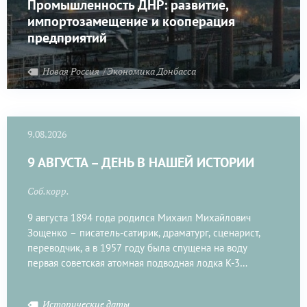
Промышленность ДНР: развитие,
импортозамещение и кооперация
предприятий
Новая Россия
Экономика Донбасса
9.08.2026
9 АВГУСТА – ДЕНЬ В НАШЕЙ ИСТОРИИ
Соб.корр.
9 августа 1894 года родился Михаил Михайлович
Зощенко – писатель-сатирик, драматург, сценарист,
переводчик, а в 1957 году была спущена на воду
первая советская атомная подводная лодка К-3
(«Ленинский комсомол»).
Исторические даты