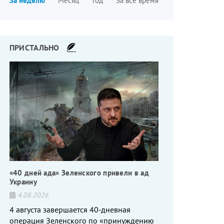
За неделю
Месяц
Год
За все время
страниц
ПРИСТАЛЬНО
«40 дней ада» Зеленского привели в ад
Украину
4.08.2026
4 августа завершается 40-дневная
операция Зеленского по «принуждению