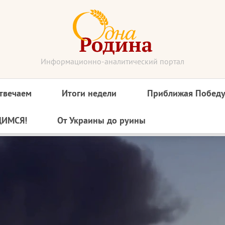
Информационно-аналитический портал
твечаем
Итоги недели
Приближая Побед
ДИМСЯ!
От Украины до руины