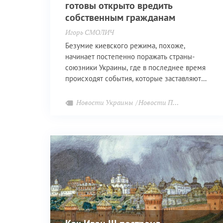
готовы открыто вредить
собственным гражданам
Игорь СМОЛИЧ
Безумие киевского режима, похоже,
начинает постепенно поражать страны-
союзники Украины, где в последнее время
происходят события, которые заставляют
задуматься о вменяемости тех, кто их
инициирует
Новости Украины
Новости Прибалтики
Но