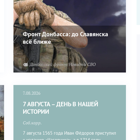
Фронт Донбасса: до Славянска
всё ближе
вости Белоруссии
Донбасский фронт/Новости СВО
7.08.2026
7 АВГУСТА – ДЕНЬ В НАШЕЙ
ИСТОРИИ
Соб.корр.
7 августа 1565 года Иван Фёдоров приступил
к изданию «Часовника», а в 1714 году