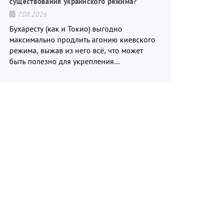
существования украинского режима?
7.08.2026
Бухаресту (как и Токио) выгодно
максимально продлить агонию киевского
режима, выжав из него всё, что может
быть полезно для укрепления
обороноспособности румынского
(японского) государства, в том числе в
сфере производства дронов.