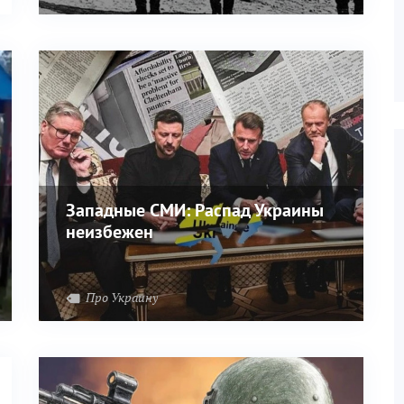
Западные СМИ: Распад Украины
неизбежен
Про Украину