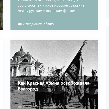
состоялось Гангутское морское сражение
между русским и шведским флотом.
Исторические даты
Как Красная Армия освобождала
Белгород
беду
СССР
Приближая Победу
Великая Отечественная война