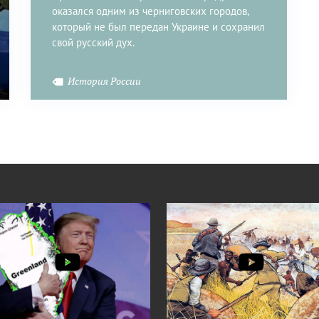
оказался одним из черниговских городов,
который не был передан Украине и сохранил
свой русский дух.
История России