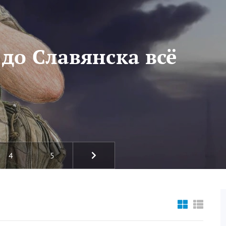
 до Славянска всё
4
5