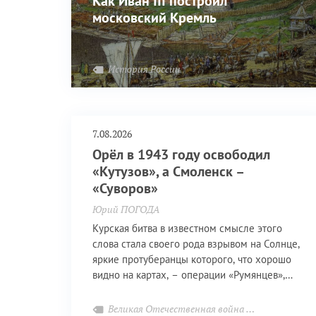
Как Иван III построил
московский Кремль
История России
7.08.2026
Орёл в 1943 году освободил
«Кутузов», а Смоленск –
«Суворов»
Юрий ПОГОДА
Курская битва в известном смысле этого
слова стала своего рода взрывом на Солнце,
яркие протуберанцы которого, что хорошо
видно на картах, – операции «Румянцев»,
«Кутузов», «Суворов» и некоторые другие,
менее значимые, очистительным огнём
Великая Отечественная война
Приближая По