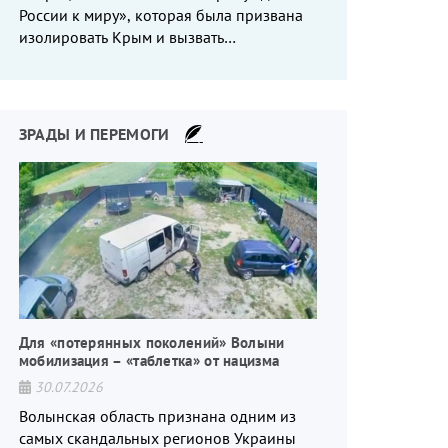
России к миру», которая была призвана
изолировать Крым и вызвать
энергетический кризис в России. Однако
что-то пошло не так.
ЗРАДЫ И ПЕРЕМОГИ
Для «потерянных поколений» Волыни
мобилизация – «таблетка» от нацизма
30.07.2026
Волынская область признана одним из
самых скандальных регионов Украины