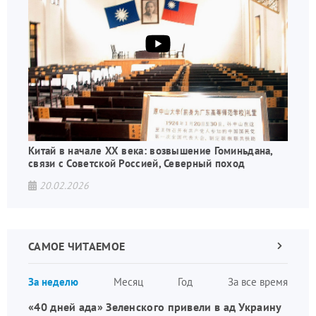
Китай в начале XX века: возвышение Гоминьдана,
связи с Советской Россией, Северный поход
20.02.2026
САМОЕ ЧИТАЕМОЕ
Следующа
страница
Нуме
За неделю
Месяц
Год
За все время
стран
«40 дней ада» Зеленского привели в ад Украину