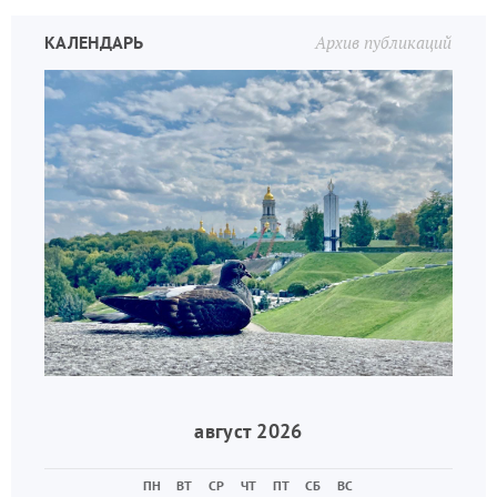
КАЛЕНДАРЬ
Архив публикаций
август 2026
ПН
ВТ
СР
ЧТ
ПТ
СБ
ВС