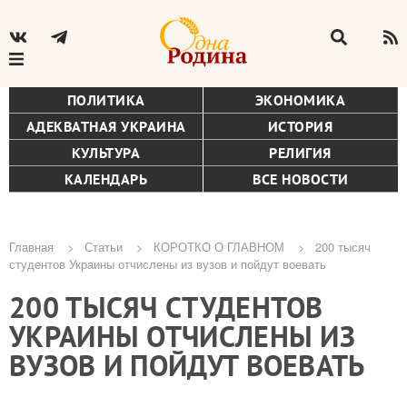
ПОЛИТИКА
ЭКОНОМИКА
АДЕКВАТНАЯ УКРАИНА
ИСТОРИЯ
КУЛЬТУРА
РЕЛИГИЯ
КАЛЕНДАРЬ
ВСЕ НОВОСТИ
Главная
Статьи
КОРОТКО О ГЛАВНОМ
200 тысяч
студентов Украины отчислены из вузов и пойдут воевать
Строка
200 ТЫСЯЧ СТУДЕНТОВ
навигации
УКРАИНЫ ОТЧИСЛЕНЫ ИЗ
ВУЗОВ И ПОЙДУТ ВОЕВАТЬ