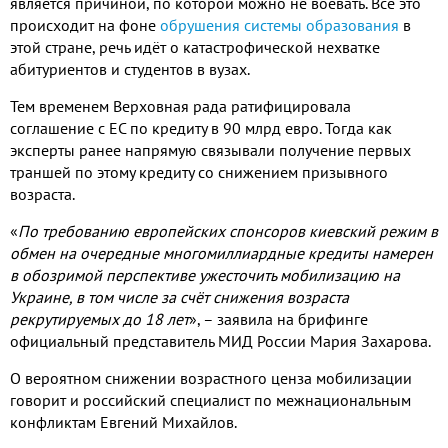
является причиной, по которой можно не воевать. Всё это
происходит на фоне
обрушения системы образования
в
этой стране, речь идёт о катастрофической нехватке
абитуриентов и студентов в вузах.
Тем временем Верховная рада ратифицировала
соглашение с ЕС по кредиту в 90 млрд евро. Тогда как
эксперты ранее напрямую связывали получение первых
траншей по этому кредиту со снижением призывного
возраста.
«
По требованию европейских спонсоров киевский режим в
обмен на очередные многомиллиардные кредиты намерен
в обозримой перспективе ужесточить мобилизацию на
Украине, в том числе за счёт снижения возраста
рекрутируемых до 18 лет
», – заявила на брифинге
официальный представитель МИД России Мария Захарова.
О вероятном снижении возрастного ценза мобилизации
говорит и российский специалист по межнациональным
конфликтам Евгений Михайлов.