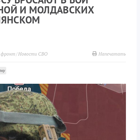
НОЙ И МОЛДАВСКИХ
ПЯНСКОМ
Напечатать
й фронт
Новости СВО
лку