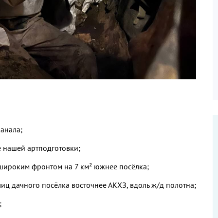
анала;
е нашей артподготовки;
ироким фронтом на 7 км² южнее посёлка;
иц дачного посёлка восточнее АКХЗ, вдоль ж/д полотна;
;