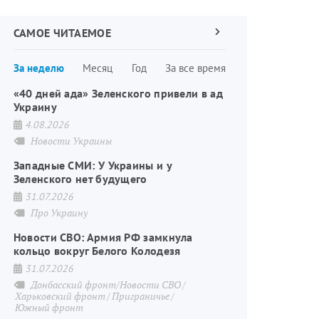
САМОЕ ЧИТАЕМОЕ
Следующая
страница
Нумерация
За неделю
Месяц
Год
За все время
страниц
«40 дней ада» Зеленского привели в ад
Украину
4.08.2026
Новости Украины
Западные СМИ: У Украины и у
Зеленского нет будущего
31.07.2026
Про Украину
Новости СВО: Армия РФ замкнула
кольцо вокруг Белого Колодезя
31.07.2026
Донбасский фронт/Новости СВО
Харьковский фронт
Приграничье
Южный фронт