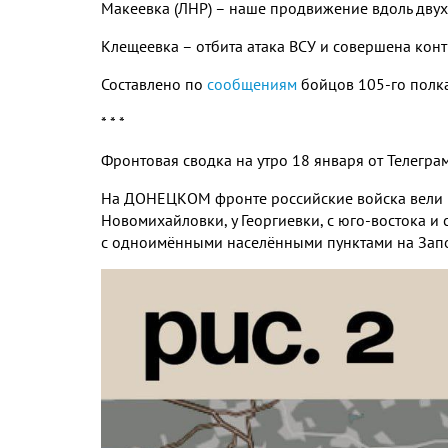
Макеевка (ЛНР) – наше продвижение вдоль двух
Клещеевка – отбита атака ВСУ и совершена кон
Составлено по
сообщениям
бойцов 105-го полка
* * *
Фронтовая сводка на утро 18 января от Телегр
На ДОНЕЦКОМ фронте российские войска вели 
Новомихайловки, у Георгиевки, с юго-востока и с
с одноимёнными населёнными пунктами на Запо