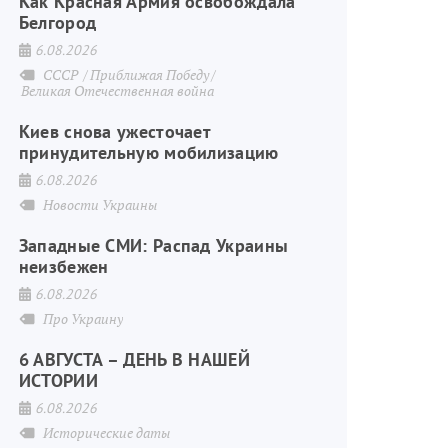
Как Красная Армия освобождала
Белгород
6.08.2026
СССР
Приближая Победу
Великая Отечественная война
Киев снова ужесточает
принудительную мобилизацию
6.08.2026
Новости Украины
Западные СМИ: Распад Украины
неизбежен
6.08.2026
Про Украину
6 АВГУСТА – ДЕНЬ В НАШЕЙ
ИСТОРИИ
6.08.2026
Исторические даты