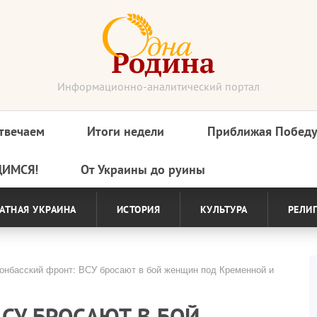
Информационно-аналитический портал
твечаем
Итоги недели
Приближая Побед
ДИМСЯ!
От Украины до руины
АТНАЯ УКРАИНА
ИСТОРИЯ
КУЛЬТУРА
РЕЛИ
нбасский фронт: ВСУ бросают в бой женщин под Кременной и
СУ БРОСАЮТ В БОЙ