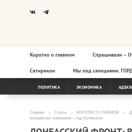
Коротко о главном
Спрашивали – О
Основная
навигация
Сатирикон
Мы под санкциями. ГОР
ПОЛИТИКА
ЭКОНОМИКА
АДЕКВ
Главная
Статьи
КОРОТКО О ГЛАВНОМ
До
молдавских наёмников – под Купянском
Строка
ДОНБАССКИЙ ФРОНТ: В
навигации