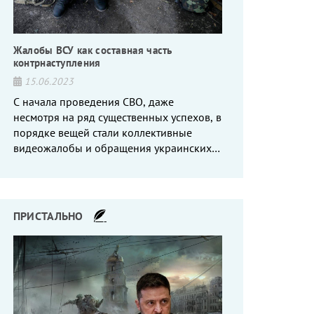
Жалобы ВСУ как составная часть
контрнаступления
15.06.2023
С начала проведения СВО, даже
несмотря на ряд существенных успехов, в
порядке вещей стали коллективные
видеожалобы и обращения украинских
вояк, сетующих то на нехватку оружия, то
на дебильное командование, то на
воров-командиров.
ПРИСТАЛЬНО