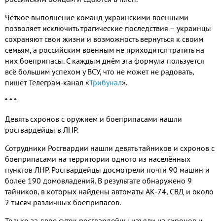
Чёткое выполнение команд украинскими военными
позволяет исключить трагические последствия – украинцы
сохраняют свои жизни и возможность вернуться к своим
семьям, а российским военным не приходится тратить на
них боеприпасы. С каждым днём эта формула пользуется
всё большим успехом у ВСУ, что не может не радовать,
пишет Телеграм-канал «
Трибунал
».
* * *
Девять схронов с оружием и боеприпасами нашли
росгвардейцы в ЛНР.
Сотрудники Росгвардии нашли девять тайников и схронов с
боеприпасами на территории одного из населённых
пунктов ЛНР. Росгвардейцы досмотрели почти 90 машин и
более 190 домовладений. В результате обнаружено 9
тайников, в которых найдены автоматы АК-74, СВД и около
2 тысяч различных боеприпасов.
Только за двое суток росгвардейцы изъяли из схронов и