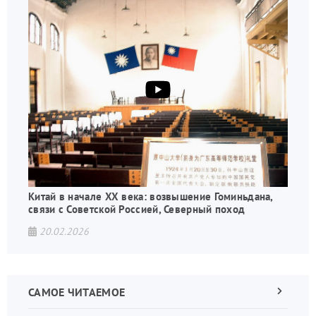
Китай в начале XX века: возвышение Гоминьдана,
связи с Советской Россией, Северный поход
20.02.2026
САМОЕ ЧИТАЕМОЕ
Следующа
страница
Нуме