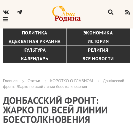
ПОЛИТИКА
ЭКОНОМИКА
АДЕКВАТНАЯ УКРАИНА
ИСТОРИЯ
КУЛЬТУРА
РЕЛИГИЯ
КАЛЕНДАРЬ
ВСЕ НОВОСТИ
Главная
Статьи
КОРОТКО О ГЛАВНОМ
Донбасский
фронт: Жарко по всей линии боестолкновения
Строка
ДОНБАССКИЙ ФРОНТ:
навигации
ЖАРКО ПО ВСЕЙ ЛИНИИ
БОЕСТОЛКНОВЕНИЯ