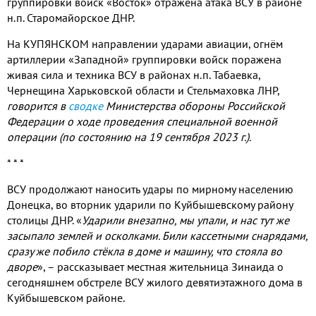
группировки войск «Восток» отражена атака ВСУ в районе
н.п. Старомайорское ДНР.
На КУПЯНСКОМ направлении ударами авиации, огнём
артиллерии «Западной» группировки войск поражена
живая сила и техника ВСУ в районах н.п. Табаевка,
Чернещина Харьковской области и Стельмаховка ЛНР,
говорится в
сводке
Министерства обороны Российской
Федерации о ходе проведения специальной военной
операции (по состоянию на 19 сентября 2023 г.).
* * *
ВСУ продолжают наносить удары по мирному населению
Донецка, во вторник ударили по Куйбышевскому району
столицы ДНР. «
Ударили внезапно, мы упали, и нас тут же
засыпало землей и осколками. Били кассетными снарядами,
сразу же побило стёкла в доме и машину, что стояла во
дворе
»,
– рассказывает местная жительница Зинаида о
сегодняшнем обстреле ВСУ жилого девятиэтажного дома в
Куйбышевском районе.