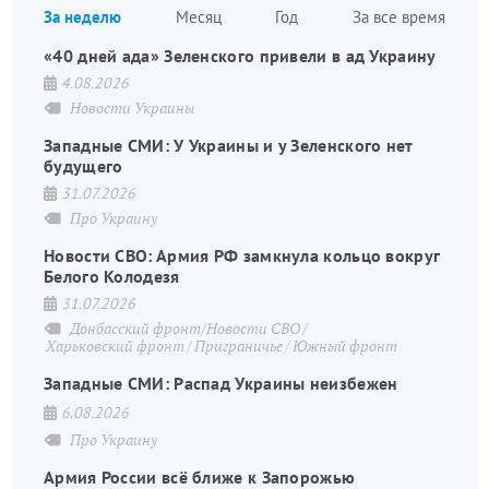
За неделю
Месяц
Год
За все время
стран
«40 дней ада» Зеленского привели в ад Украину
4.08.2026
Новости Украины
Западные СМИ: У Украины и у Зеленского нет
будущего
31.07.2026
Про Украину
Новости СВО: Армия РФ замкнула кольцо вокруг
Белого Колодезя
31.07.2026
Донбасский фронт/Новости СВО
Харьковский фронт
Приграничье
Южный фронт
Западные СМИ: Распад Украины неизбежен
6.08.2026
Про Украину
Армия России всё ближе к Запорожью