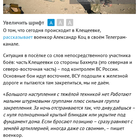
А
А
Увеличить шрифт
А
О том, что сегодня происходит в Клещеевке,
рассказывает
военкор Александр Коц в своём Телеграм-
канале.
Ситуация в посёлке со слов непосредственного участника
боёв: часть Клещеевки со стороны Бахмута (это северная и
северо-восточная часть) – под контролем ВС России.
Основные бои идут восточнее, ВСУ подошли к железной
дороге и пытаются там закрепиться, мы не даём.
«
Большого наступления с тяжёлой техникой нет. Работают
малыми штурмовыми группами плюс сильная группа
закрепления. За ночь отстраиваются так, что диву даёшься –
с нуля полноценный крытый блиндаж или укрытие под
фундамент дома. Если бросают позицию – сразу равняют с
землёй артиллерией, иногда даже со своими
»,
– пишет
военкор.