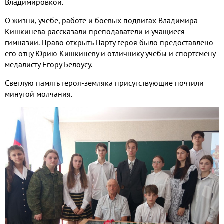
Владимировкой.
О жизни, учёбе, работе и боевых подвигах Владимира
Кишкинёва рассказали преподаватели и учащиеся
гимназии. Право открыть Парту героя было предоставлено
его отцу Юрию Кишкинёву и отличнику учёбы и спортсмену-
медалисту Егору Белоусу.
Светлую память героя-земляка присутствующие почтили
минутой молчания.