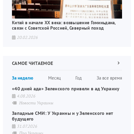
Китай в начале XX века: возвышение Гоминьдана,
связи с Советской Россией, Северный поход
20.02.2026
САМОЕ ЧИТАЕМОЕ
Следующа
страница
Нуме
За неделю
Месяц
Год
За все время
стран
«40 дней ада» Зеленского привели в ад Украину
4.08.2026
Новости Украины
Западные СМИ: У Украины и у Зеленского нет
будущего
31.07.2026
Про Украину