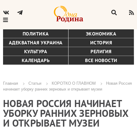
ПОЛИТИКА
ЭКОНОМИКА
АДЕКВАТНАЯ УКРАИНА
ИСТОРИЯ
КУЛЬТУРА
РЕЛИГИЯ
КАЛЕНДАРЬ
ВСЕ НОВОСТИ
Главная
Статьи
КОРОТКО О ГЛАВНОМ
Новая Россия
начинает уборку ранних зерновых и открывает музеи
Строка
НОВАЯ РОССИЯ НАЧИНАЕТ
навигации
УБОРКУ РАННИХ ЗЕРНОВЫХ
И ОТКРЫВАЕТ МУЗЕИ