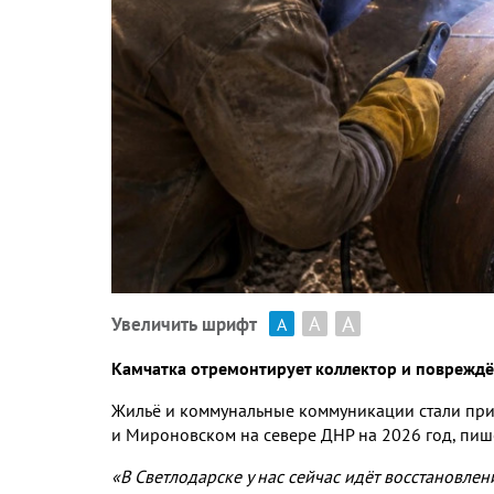
А
А
Увеличить шрифт
А
Камчатка отремонтирует коллектор и повреждё
Жильё и коммунальные коммуникации стали при
и Мироновском на севере ДНР на
2026
год
,
пиш
«В Светлодарске у нас сейчас идёт восстановле