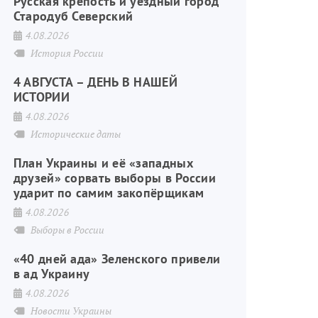
Русская крепость и уездный город
Стародуб Северский
4.08.2026
История России
4 АВГУСТА – ДЕНЬ В НАШЕЙ
ИСТОРИИ
4.08.2026
Исторические даты
План Украины и её «западных
друзей» сорвать выборы в России
ударит по самим закопёрщикам
4.08.2026
Выборы в России
«40 дней ада» Зеленского привели
в ад Украину
4.08.2026
Новости Украины