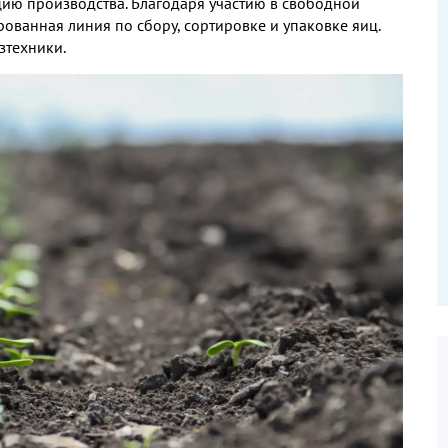
цию производства
.
Благодаря участию в свободной
рованная линия по сбору
,
сортировке и упаковке яиц
.
зтехники
.