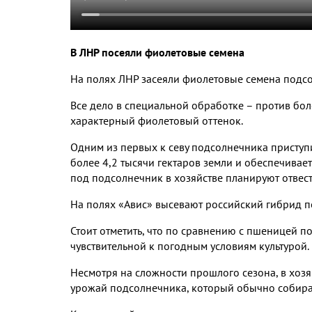
В ЛНР посеяли фиолетовые семена
На полях ЛНР засеяли фиолетовые семена подс
Все дело в специальной обработке – против бо
характерный фиолетовый оттенок
.
Одним из первых к севу подсолнечника приступ
более
4,2
тысячи гектаров земли и обеспечивае
под подсолнечник в хозяйстве планируют отвес
На полях «Авис» высевают российский гибрид 
Стоит отметить
,
что по сравнению с пшеницей по
чувствительной к погодным условиям культурой
.
Несмотря на сложности прошлого сезона
,
в хоз
урожай подсолнечника
,
который обычно собира