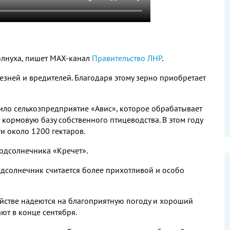
олнуха
,
пишет МАХ
-
канал
Правительство ЛНР
.
лезней и вредителей
.
Благодаря этому зерно приобретает
ило сельхозпредприятие «Авис»
,
которое обрабатывает
т кормовую базу собственного птицеводства
.
В этом году
ти около
1200
гектаров
.
подсолнечника «Кречет»
.
дсолнечник считается более прихотливой и особо
яйстве надеются на благоприятную погоду и хороший
ют в конце сентября
.