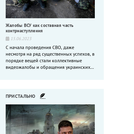
Жалобы ВСУ как составная часть
контрнаступления
15.06.2023
С начала проведения СВО, даже
несмотря на ряд существенных успехов, в
порядке вещей стали коллективные
видеожалобы и обращения украинских
вояк, сетующих то на нехватку оружия, то
на дебильное командование, то на
воров-командиров.
ПРИСТАЛЬНО