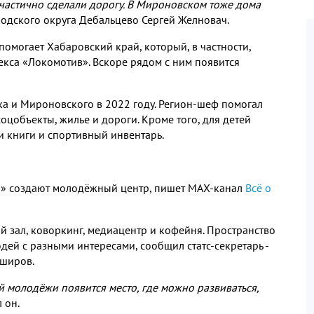
 частично сделали дорогу
.
В Мироновском тоже дома
ородского округа Дебальцево Сергей Желновач
.
 помогает Хабаровский край
,
который
,
в частности
,
екса «Локомотив»
.
Вскоре рядом с ним появится
ска и Мироновского в
2022
году
.
Регион
-
шеф помогал
соцобъекты
,
жилье и дороги
.
Кроме того
,
для детей
и книги и спортивный инвентарь
.
н» создают молодёжный центр
,
пишет МАХ
-
канал
Всё о
й зал
,
коворкинг
,
медиацентр и кофейня
.
Пространство
юдей с разными интересами
,
сообщил статс
-
секретарь
-
Аширов
.
ей молодёжи появится место
,
где можно развиваться
,
л он
.