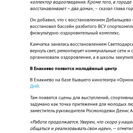
коллектор водоотведения
.
Кроме того
,
в городе
восстанавливают – два дома»
,
– сказал глава г
Он добавил
,
что с восстановлением Дебальцево
восстановил бассейн разбитого ВСУ спорткомпл
физкультурно
-
оздоровительный комплекс
.
Камчатка занялась восстановлением Светлодар
вернуть свет
,
ремонтирует коммунальные сети и 
организовали оздоровление
,
а в школы закупил
В Енакиево появится молодёжный центр
В Енакиево на базе бывшего кинотеатра «Орио
ДНР
.
Там появятся сцены для выступлений
,
спортивны
задумано как точка притяжения для молодых л
заместитель руководителя Росмолодежи Денис 
«Работа продолжается
.
Уверен
,
что скоро у наш
общаться и реализовывать свои идеи»
,
— отмети