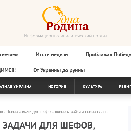
Информационно-аналитический портал
твечаем
Итоги недели
Приближая Побед
ДИМСЯ!
От Украины до руины
АТНАЯ УКРАИНА
ИСТОРИЯ
КУЛЬТУРА
РЕЛИ
ия: Новые задачи для шефов, новые стройки и новые планы
 ЗАДАЧИ ДЛЯ ШЕФОВ,