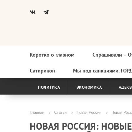
Коротко о главном
Спрашивали – О
Основная
навигация
Сатирикон
Мы под санкциями. ГОР
ПОЛИТИКА
ЭКОНОМИКА
АДЕКВ
Главная
Статьи
Новая Россия
Новая Росс
Строка
НОВАЯ РОССИЯ: НОВЫЕ
навигации