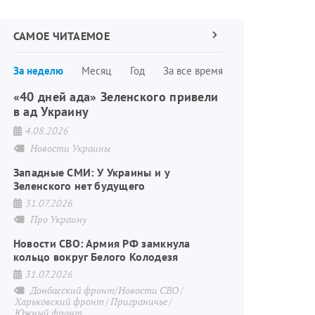
САМОЕ ЧИТАЕМОЕ
Следующая
страница
Нумерация
За неделю
Месяц
Год
За все время
страниц
«40 дней ада» Зеленского привели
в ад Украину
4.08.2026
Новости Украины
Западные СМИ: У Украины и у
Зеленского нет будущего
31.07.2026
Про Украину
Новости СВО: Армия РФ замкнула
кольцо вокруг Белого Колодезя
31.07.2026
Донбасский фронт/Новости СВО
Харьковский фронт
Приграничье
Южный фронт