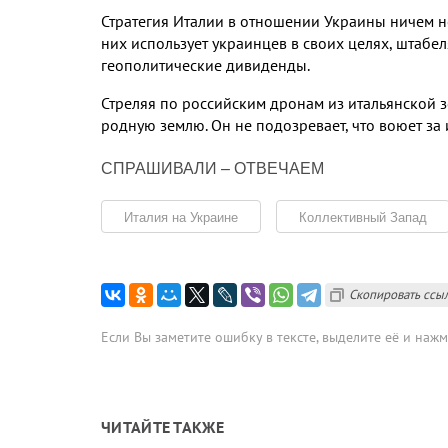
Стратегия Италии в отношении Украины ничем не
них использует украинцев в своих целях
,
штабел
геополитические дивиденды
.
Стреляя по российским дронам из итальянской 
родную землю
.
Он не подозревает
,
что воюет за
СПРАШИВАЛИ – ОТВЕЧАЕМ
Италия на Украине
Коллективный Запад
Скопировать ссы
Если Вы заметите ошибку в тексте, выделите её и наж
ЧИТАЙТЕ ТАКЖЕ