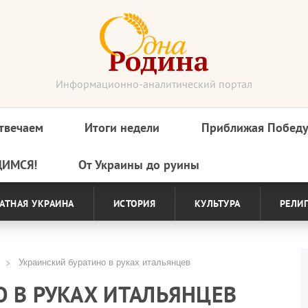
Информационно-аналитический портал
твечаем
Итоги недели
Приближая Побед
ДИМСЯ!
От Украины до руины
АТНАЯ УКРАИНА
ИСТОРИЯ
КУЛЬТУРА
РЕЛИ
Украинский буратино в руках итальянцев
 В РУКАХ ИТАЛЬЯНЦЕВ