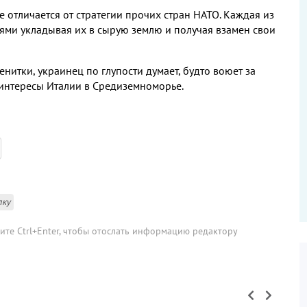
 отличается от стратегии прочих стран НАТО
.
Каждая из
ями укладывая их в сырую землю и получая взамен свои
зенитки
,
украинец по глупости думает
,
будто воюет за
 интересы Италии в Средиземноморье
.
лку
мите Ctrl+Enter, чтобы отослать информацию редактору