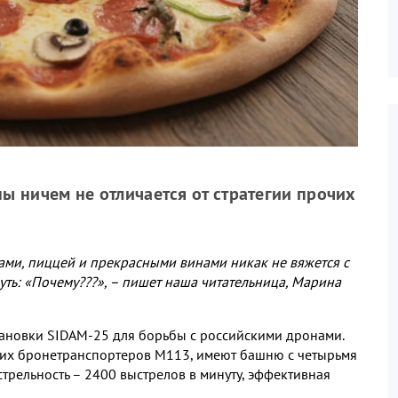
ы ничем не отличается от стратегии прочих
ками
,
пиццей и прекрасными винами никак не вяжется с
уть
:
«Почему
???
»
,
– пишет наша читательница
,
Марина
тановки
SIDAM-25
для борьбы с российскими дронами
.
ких бронетранспортеров
M113,
имеют башню с четырьмя
трельность –
2400
выстрелов в минуту
,
эффективная