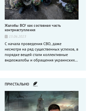
Жалобы ВСУ как составная часть
контрнаступления
15.06.2023
С начала проведения СВО, даже
несмотря на ряд существенных успехов, в
порядке вещей стали коллективные
видеожалобы и обращения украинских
вояк, сетующих то на нехватку оружия, то
на дебильное командование, то на
воров-командиров.
ПРИСТАЛЬНО