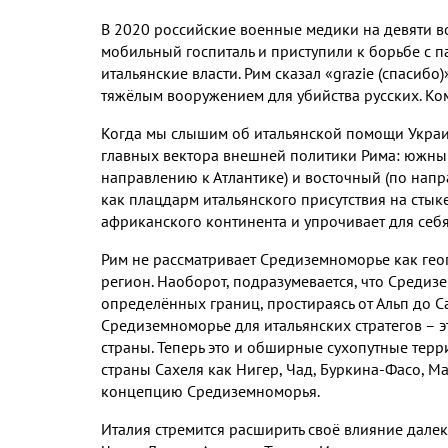
В
2020
российские военные медики на девяти 
мобильный госпиталь и приступили к борьбе с 
итальянские власти
.
Рим сказал «
grazie (
спасибо
)
тяжёлым вооружением для убийства русских
.
Ко
Когда мы слышим об итальянской помощи Укра
главных вектора внешней политики Рима
:
южн
направлению к Атлантике
)
и восточный
(
по напр
как плацдарм итальянского присутствия на сты
африканского континента и упрочивает для себя
Рим не рассматривает Средиземноморье как ге
регион
.
Наоборот
,
подразумевается
,
что Средизе
определённых границ
,
простираясь от Альп до 
Средиземноморье для итальянских стратегов – 
страны
.
Теперь это и обширные сухопутные терр
страны Сахеля как Нигер
,
Чад
,
Буркина
-
Фасо
,
Ма
концепцию Средиземноморья
.
Италия стремится расширить своё влияние дале