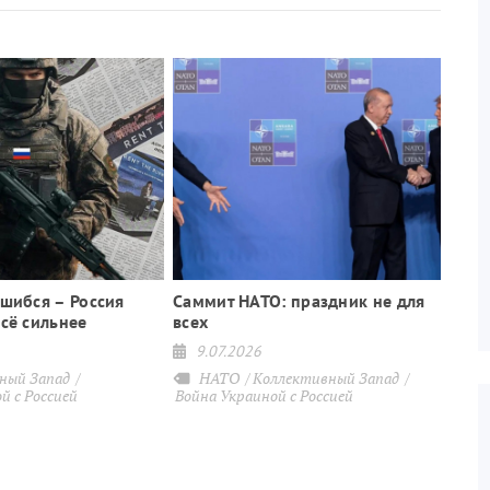
ошибся – Россия
Саммит НАТО: праздник не для
всё сильнее
всех
9.07.2026
ный Запад
НАТО
Коллективный Запад
й с Россией
Война Украиной с Россией