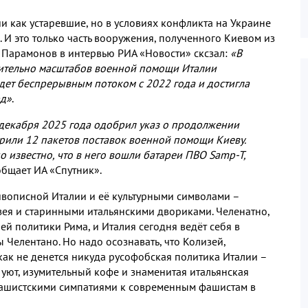
ии как устаревшие
,
но в условиях конфликта на Украине
.
И это только часть вооружения
,
полученного Киевом из
й Парамонов в интервью РИА «Новости» сксзал
:
«В
сительно масштабов военной помощи Италии
дет беспрерывным потоком с
2022
года и достигла
д»
.
 декабря
2025
года одобрил указ о продолжении
брили
12
пакетов поставок военной помощи Киеву
.
о известно
,
что в него вошли батареи ПВО
Samp-T,
общает ИА «Спутник»
.
ивописной Италии и её культурными символами –
зея и старинными итальянскими двориками
.
Челенатно
,
ей политики Рима
,
и Италия сегодня ведёт себя в
бы Челентано
.
Но надо осознавать
,
что Колизей
,
как не денется никуда русофобская политика Италии –
 уют
,
изумительный кофе и знаменитая итальянская
фашистскими симпатиями к современным фашистам в