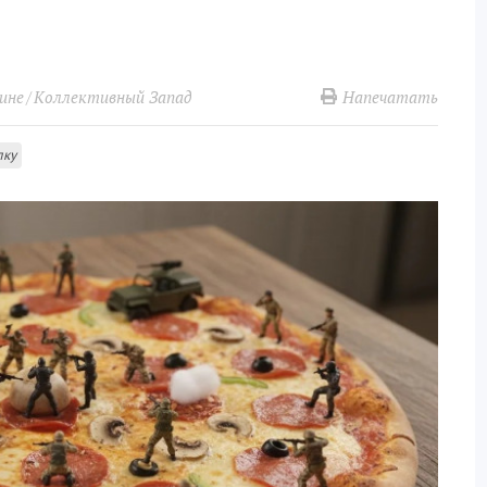
Напечатать
ине
Коллективный Запад
лку