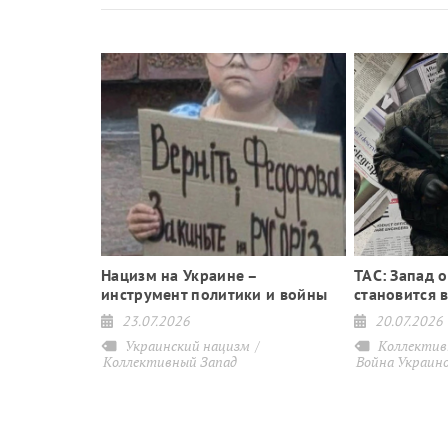
ка – с кем и
Нацизм на Украине –
ТАС: Запад 
инструмент политики и войны
становится 
23.07.2026
20.07.2026
ад
Украинский нацизм
Коллектив
Коллективный Запад
Война Украино