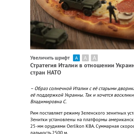
А
А
Увеличить шрифт
А
Стратегия Италии в отношении Украин
стран НАТО
– Образ солнечной Италии с её старыми двори
её поддержкой Украины
.
Так и хочется воскликн
Владимировна С
.
Рим поставляет режиму Зеленского зенитных ус
Зенитки установлены на платформы американс
25-
мм орудиями
Oerlikon KBA.
Суммарная скорос
дальность
2500
м
.