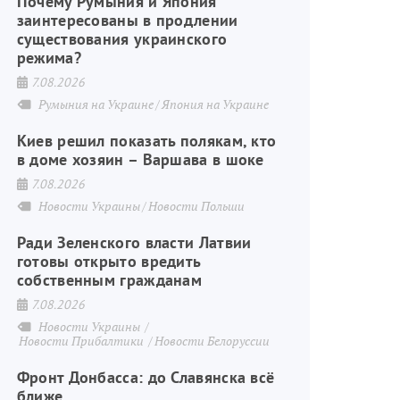
Почему Румыния и Япония
заинтересованы в продлении
существования украинского
режима?
7.08.2026
Румыния на Украине
Япония на Украине
Киев решил показать полякам, кто
в доме хозяин – Варшава в шоке
7.08.2026
Новости Украины
Новости Польши
Ради Зеленского власти Латвии
готовы открыто вредить
собственным гражданам
7.08.2026
Новости Украины
Новости Прибалтики
Новости Белоруссии
Фронт Донбасса: до Славянска всё
ближе