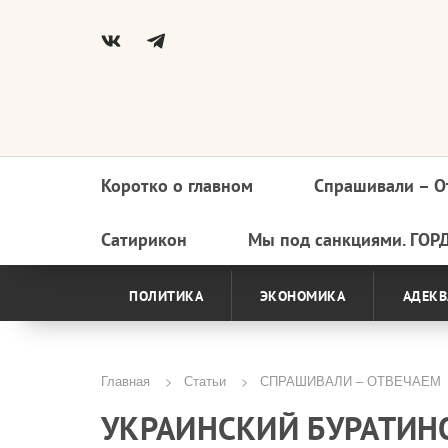
Коротко о главном
Спрашивали – О
Основная
навигация
Сатирикон
Мы под санкциями. ГОР
ПОЛИТИКА
ЭКОНОМИКА
АДЕКВ
Главная
Статьи
СПРАШИВАЛИ – ОТВЕЧАЕМ
Строка
УКРАИНСКИЙ БУРАТИНО
навигации