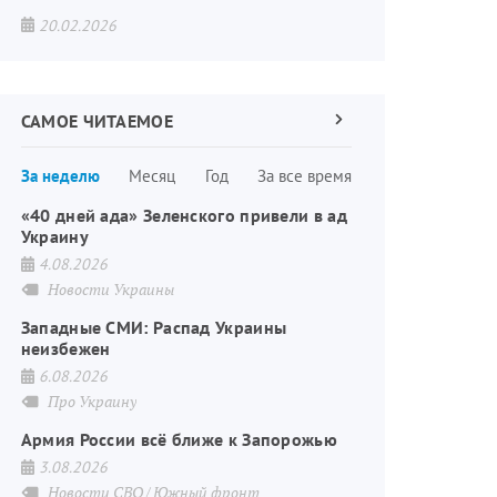
20.02.2026
САМОЕ ЧИТАЕМОЕ
Следующая
страница
Нумерация
За неделю
Месяц
Год
За все время
страниц
«40 дней ада» Зеленского привели в ад
Украину
4.08.2026
Новости Украины
Западные СМИ: Распад Украины
неизбежен
6.08.2026
Про Украину
Армия России всё ближе к Запорожью
3.08.2026
Новости СВО
Южный фронт