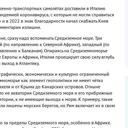
военно
-
транспортных самолётах доставили в Италию
пандемией коронавируса
,
с которым не могли справиться
» и в
2022
в знак благодарности начал снабжать Киев
мментарии излишни
.
ине
,
сразу надо вспоминать Средиземное море
.
Три
ый
(
по направлению к Северной Африке
),
западный
(
по
авлению к Балканам
).
Опираясь на Средиземноморье
ке Европы и Африки
,
Италия проецирует свою силу вглубь
 выход в Атлантику
.
ографически
,
экономически и культурно ограниченный
мноморье как элемент геополитики не имеет чётко
Сахеля и от Крыма до Канарских островов
.
Отныне
это не акватория Средиземного моря и его прибрежные
итории
,
к не имеющие выхода к морю
.
К примеру
,
такие
ли лишены морских берегов
,
но Рим включает их в свою
ко за пределы Средиземного моря
,
особенно в Африке
.