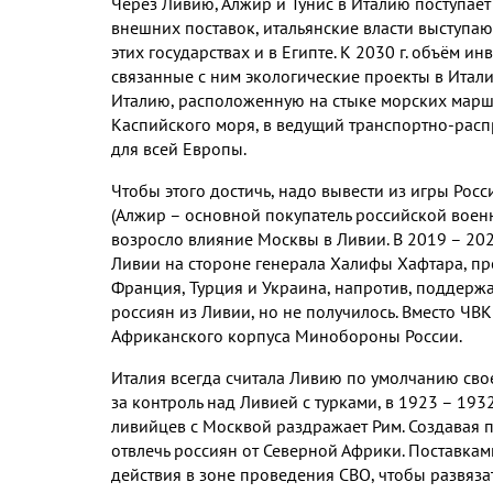
Через Ливию
,
Алжир и Тунис в Италию поступае
внешних поставок
,
итальянские власти выступаю
этих государствах и в Египте
.
К
2030
г
.
объём инв
связанные с ним экологические проекты в Итали
Италию
,
расположенную на стыке морских марш
Каспийского моря
,
в ведущий транспортно
-
расп
для всей Европы
.
Чтобы этого достичь
,
надо вывести из игры Рос
(
Алжир – основной покупатель российской воен
возросло влияние Москвы в Ливии
.
В
2019
–
20
Ливии на стороне генерала Халифы Хафтара
,
пр
Франция
,
Турция и Украина
,
напротив
,
поддержа
россиян из Ливии
,
но не получилось
.
Вместо ЧВК
Африканского корпуса Минобороны России
.
Италия всегда считала Ливию по умолчанию сво
за контроль над Ливией с турками
,
в
1923
–
193
ливийцев с Москвой раздражает Рим
.
Создавая 
отвлечь россиян от Северной Африки
.
Поставкам
действия в зоне проведения СВО
,
чтобы развяза