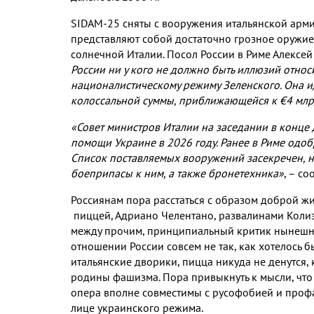
SIDAM-25
сняты с вооружения итальянской арм
представляют собой достаточно грозное оружие
солнечной Италии
.
Посол России в Риме Алексе
России ни у кого не должно быть иллюзий отно
националистическому режиму Зеленского
.
Она и
колоссальной суммы
,
приближающейся к €
4
млр
«Совет министров Италии на заседании в конце
помощи Украине в
2026
году
.
Ранее в Риме одо
Список поставляемых вооружений засекречен
,
н
боеприпасы к ним
,
а также бронетехника»
,
– со
Россиянам пора расстаться с образом доброй ж
пицц
е
й
,
Адриано Челентано
,
развалинами Коли
между прочим
,
принципиальный критик нынешн
отношении России совсем не так
,
как хотелось 
итальянские дворики
,
пицца никуда не денутся
,
родины фашизма
.
Пора привыкнуть к мысли
,
что
опера вполне совместимы с русофобией и про
лице украинского режима
.