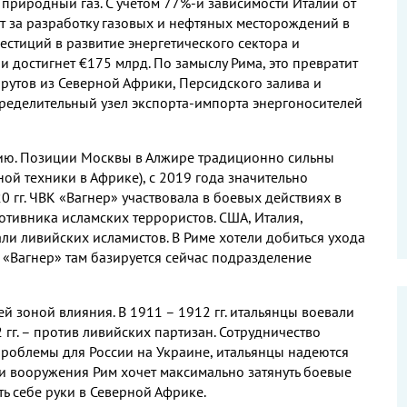
т природный газ
.
С учётом
77%-
й зависимости Италии от
т за разработку газовых и нефтяных месторождений в
естиций в развитие энергетического сектора и
и достигнет €
175
млрд
.
По замыслу Рима
,
это превратит
рутов из Северной Африки
,
Персидского залива и
ределительный узел экспорта
-
импорта энергоносителей
сию
.
Позиции Москвы в Алжире традиционно сильны
ной техники в Африке
),
с
2019
года значительно
20
гг
.
ЧВК «Вагнер» участвовала в боевых действиях в
отивника исламских террористов
.
США
,
Италия
,
ли ливийских исламистов
.
В Риме хотели добиться ухода
 «Вагнер» там базируется сейчас подразделение
ей зоной влияния
.
В
1911
–
1912
гг
.
итальянцы воевали
2
гг
.
–
против ливийских партизан
.
Сотрудничество
проблемы для России на Украине
,
итальянцы надеются
и вооружения Рим хочет максимально затянуть боевые
ть себе руки в Северной Африке
.