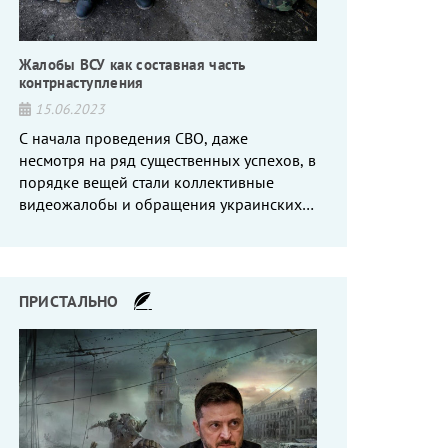
Жалобы ВСУ как составная часть
контрнаступления
15.06.2023
С начала проведения СВО, даже
несмотря на ряд существенных успехов, в
порядке вещей стали коллективные
видеожалобы и обращения украинских
вояк, сетующих то на нехватку оружия, то
на дебильное командование, то на
воров-командиров.
ПРИСТАЛЬНО
Приграничье