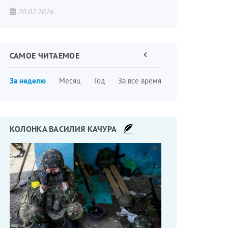
20.02.2026
САМОЕ ЧИТАЕМОЕ
Предыдущая
страница
Нумерация
За неделю
Месяц
Год
За все время
страниц
КОЛОНКА ВАСИЛИЯ КАЧУРА