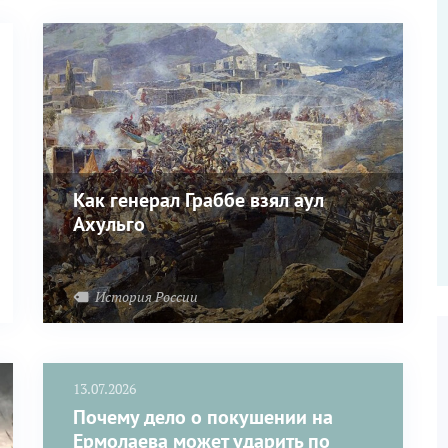
Как генерал Граббе взял аул
Ахульго
История России
13.07.2026
Почему дело о покушении на
Ермолаева может ударить по