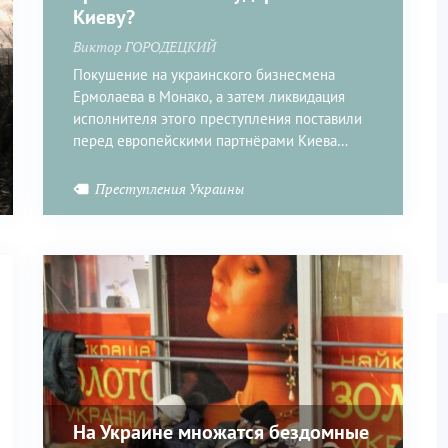
Киеву?
Виктор ГОРОДЕЦКИЙ
Покушение на украинского бизнесмена
Ермолаева в Монако, а затем ликвидация
исполнителя этого преступления поставили
перед европейскими партнёрами Киева
серьёзный вопрос – а что дальше?
Преступления Украины
На Украине множатся бездомные