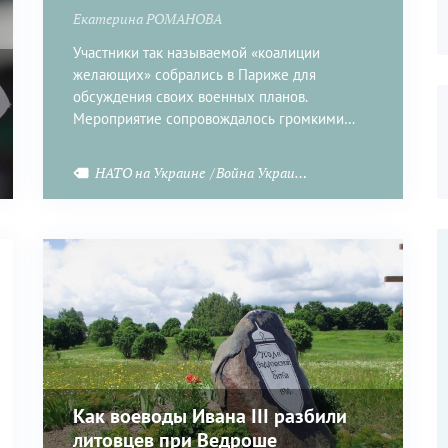
Екатерина РОМАНОВА
Участники так называемой «коалиции
желающих» собрались в Париже для
обсуждения своих военных планов.
Мероприятие сопровождалось громкими
заявлениями и обещаниями.
рея на Украине
НАТО на Украине
Война Украиной с Россией
Как воеводы Ивана III разбили
литовцев при Ведроше