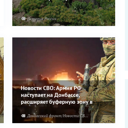
История России
Новости СВО: Армия РФ
наступает на Донбассе,
расширяет буферную зону в
приграничье, бьёт по ВПК
Украины
Донбасский фронт/Новости СВО
Харьковский фронт