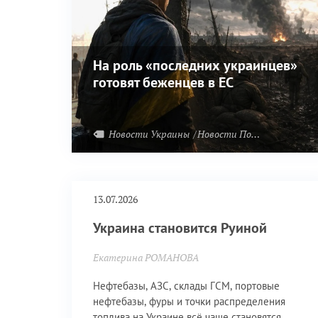
На роль «последних украинцев»
готовят беженцев в ЕС
Новости Украины
Новости Польши
13.07.2026
Украина становится Руиной
Екатерина РОМАНОВА
Нефтебазы, АЗС, склады ГСМ, портовые
нефтебазы, фуры и точки распределения
топлива на Украине всё чаще становятся