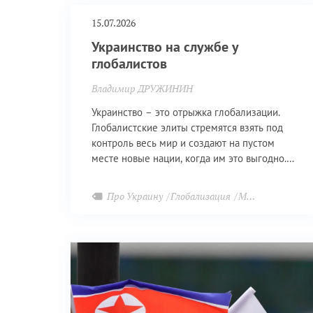
15.07.2026
Украинство на службе у
глобалистов
Владимир ДРУЖИНИН
Украинство – это отрыжка глобализации.
Глобалистские элиты стремятся взять под
контроль весь мир и создают на пустом
месте новые нации, когда им это выгодно.
Современное постсоветское украинство и
есть такой нацией.
Про Украину
Глобализация
Многополярный мир