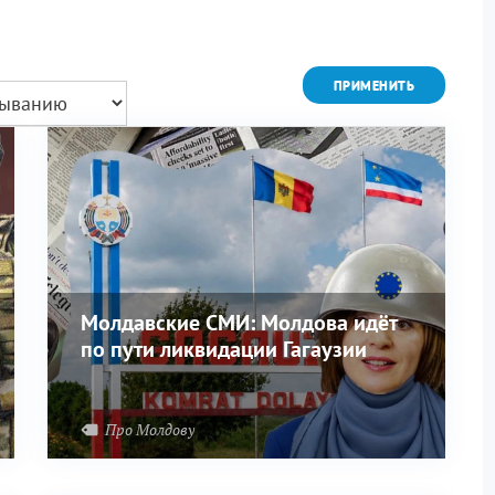
Молдавские СМИ: Молдова идёт
по пути ликвидации Гагаузии
ий фронт
Приграничье
Про Молдову