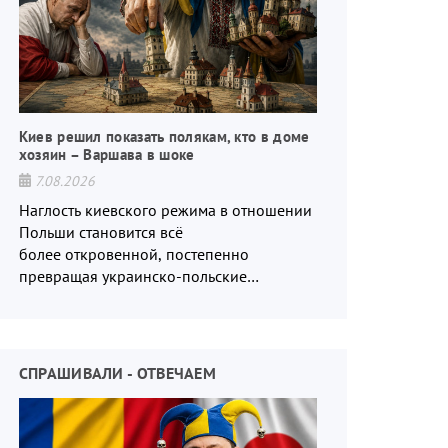
Киев решил показать полякам, кто в доме
хозяин – Варшава в шоке
7.08.2026
Наглость киевского режима в отношении
Польши становится всё
более откровенной, постепенно
превращая украинско-польские
отношения в систему взаимных
обвинений и недосказанности
СПРАШИВАЛИ - ОТВЕЧАЕМ
Приграничье