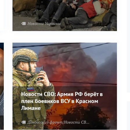
Новости Украины
Новости СВО: Армия РФ берёт в
плен боевиков ВСУ в Красном
Лимане
Донбасский фронт/Новости СВО
Харьковский фронт