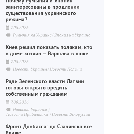
Почему Румыния и Япония
заинтересованы в продлении
существования украинского
режима?
7.08.2026
Румыния на Украине
Япония на Украине
Киев решил показать полякам, кто
в доме хозяин – Варшава в шоке
7.08.2026
Новости Украины
Новости Польши
Ради Зеленского власти Латвии
готовы открыто вредить
собственным гражданам
7.08.2026
Новости Украины
Новости Прибалтики
Новости Белоруссии
Фронт Донбасса: до Славянска всё
ближе