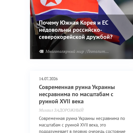
Почему Южная Корея и ЕС
недовольны российско-
северокорейской дружбой?
Многополярный мир
Геополитика
Южная Ко
14.07.2026
Современная руина Украины
несравнима по масштабам с
руиной XVII века
Михаил ЗАДОРОЖНЫЙ
Современная руина Украины несравнима по
масштабам с руиной XVII века, это
подразумевает в первую очередь состояние