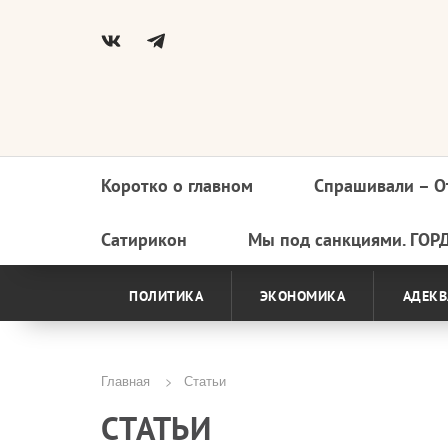
Коротко о главном
Спрашивали – О
Основная
навигация
Сатирикон
Мы под санкциями. ГОР
ПОЛИТИКА
ЭКОНОМИКА
АДЕКВ
Главная
Статьи
Строка
СТАТЬИ
навигации