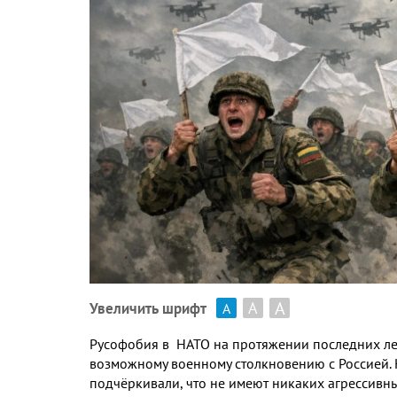
А
А
Увеличить шрифт
А
Русофобия в НАТО на протяжении последних лет
возможному военному столкновению с Россией
.
подчёркивали
,
что не имеют никаких агрессивн