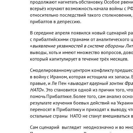
продолжают нагнетать обстановку
.
Особое рвени
всерьёз изучают возможность начала войны с Р
относительно последствий такого столкновения
прибалтов в депрессию
.
В середине апреля появился новый сценарий ра
с прибалтийскими странами от аналитического 
«
выявление уязвимостей в системе обороны Лит
выводы
,
хоть и имеют множество вопросов
,
дово
который капитулирует в течение трёх месяцев
.
Смоделированному центром конфликту предшест
в войну с Ираном
,
которая истощила их запасы
.
правые
,
и Ле Пен «
выводит ядерный зонтик Фра
НАТО»
.
Это становится одной из причин
того
,
чт
помочь Прибалтике
.
Более того
,
сам анализ осн
результате изучения боевых действий на Украин
переносят в Прибалтику и приходят к выводу
,
чт
остальные страны НАТО не станут вмешиваться 
Сам сценарий
выглядит неоднозначно и во мног