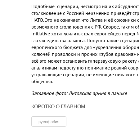
Подобные сценарии
,
несмотря на их абсурднос
столкновение с Россией неизменно приведёт с
НАТО
.
Это не означает
,
что Литва и её союзники 
возможного столкновения с РФ
.
Скорее
,
таким 
Initiative
хотят усилить страх европейцев перед
глазах единства альянса
.
Попутно такие сценари
европейского бюджета для «укрепления оборон
колючей проволоки и прочих «зубов дракона» 
всё это может остановить гиперзвуковую ракету
аналитикам недоступно понимание реалий сов
устрашающие сценарии
,
не имеющие никакого 
общества
.
Заглавное фото: Литовская армия в панике
КОРОТКО О ГЛАВНОМ
русофобия