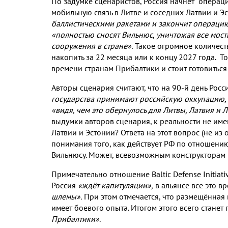
По задумке сценаристов
,
Россия
начнёт операци
мобильную связь в Литве и соседних Латвии и Э
баллистическими ракетами и закончит операц
«полностью сносят Вильнюс
,
уничтожая все мос
сооружения в стране»
.
Такое огромное количес
накопить за
22
месяца или к концу
2027
года
.
То
времени странам Прибалтики и стоит готовитьс
Авторы сценария считают
,
что на
90-
й день Росс
государства принимают российскую оккупацию
,
«видя
,
чем это обернулось для Литвы
,
Латвия и 
выдумки авторов сценария
,
к реальности не и
Латвии и Эстонии
?
Ответа на этот вопрос
(
не из 
понимания того
,
как действует РФ по отношени
Вильнюсу
.
Может
,
всевозможным конструкторам 
Примечательно отношение
Baltic Defense Initiat
Россия
«ждёт капитуляции»
,
в альянсе все это в
шлемы»
.
При этом отмечается
,
что размещённая 
имеет боевого опыта
.
Итогом этого всего станет
Прибалтики»
.