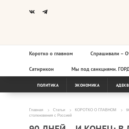
Коротко о главном
Спрашивали – О
Основная
навигация
Сатирикон
Мы под санкциями. ГОР
ПОЛИТИКА
ЭКОНОМИКА
АДЕКВ
Главная
Статьи
КОРОТКО О ГЛАВНОМ
90
столкновения с Россией
Строка
90 ДНЕЙ – И КОНЕЦ: В
навигации