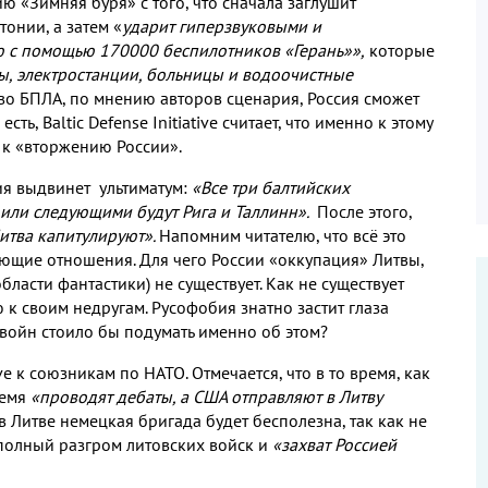
ю «Зимняя буря» с того
,
что сначала заглушит
стонии
,
а затем «
ударит гиперзвуковыми и
ию с помощью
170000
беспилотников «Герань»»
,
которые
ты
,
электростанции
,
больницы и водоочистные
тво БПЛА
,
по мнению авторов сценария
,
Россия сможет
 есть
, Baltic Defense Initiative
считает
,
что именно к этому
я к «вторжению России»
.
ия выдвинет ультиматум
:
«Все три балтийских
или следующими будут Рига и Таллинн»
.
После этого
,
Литва капитулируют»
.
Напомним читателю
,
что всё это
меющие отношения
.
Для чего России «оккупация» Литвы
,
области фантастики
)
не существует
.
Как не существует
ю к своим недругам
.
Русофобия знатно застит глаза
войн стоило бы подумать именно об этом
?
ive
к союзникам по НАТО
.
Отмечается
,
что в то время
,
как
ремя
«проводят дебаты
,
а США отправляют в Литву
в Литве немецкая бригада будет бесполезна
,
так как не
 полный разгром литовских войск и
«захват Россией