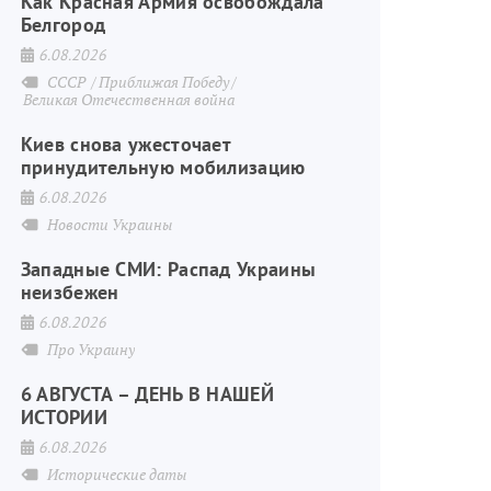
Как Красная Армия освобождала
Белгород
6.08.2026
СССР
Приближая Победу
Великая Отечественная война
Киев снова ужесточает
принудительную мобилизацию
6.08.2026
Новости Украины
Западные СМИ: Распад Украины
неизбежен
6.08.2026
Про Украину
6 АВГУСТА – ДЕНЬ В НАШЕЙ
ИСТОРИИ
6.08.2026
Исторические даты