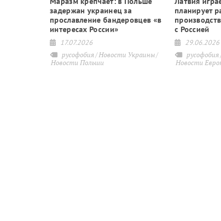
и придется
Маразм крепчает: в Польше
Латвия играе
задержан украинец за
планирует р
олитику
прославление бандеровцев «в
производств
интересах России»
с Россией
17.07.2026
29.06.2026
русофобия
Новости Украины
русофобия
Новости Польши
Новости Евро