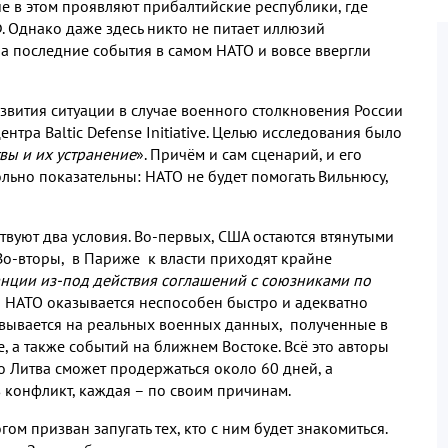
е в этом проявляют прибалтийские республики
,
где
Ф
.
Однако даже здесь никто не питает иллюзий
,
а последние события в самом НАТО и вовсе ввергли
звития ситуации
в случае военного столкновения России
центра
Baltic Defense Initiative.
Целью исследования было
вы и их устранение
»
.
Причём и сам сценарий
,
и его
льно показательны
:
НАТО не будет помогать Вильнюсу
,
вуют два условия
.
Во
-
первых
,
США остаются втянутыми
Во
-
вторы
,
в Париже к власти приходят крайне
нции из
-
под действия соглашений с союзниками по
о НАТО оказывается неспособен быстро и адекватно
овывается на реальных военных данных
,
полученные в
е
,
а также событий на ближнем Востоке
.
Всё это авторы
о Литва сможет продержаться около
60
дней
,
а
в конфликт
,
каждая – по своим причинам
.
ом призван запугать тех
,
кто с ним будет знакомиться
.