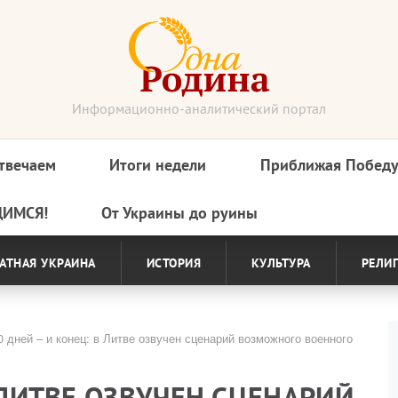
Информационно-аналитический портал
твечаем
Итоги недели
Приближая Побед
ДИМСЯ!
От Украины до руины
АТНАЯ УКРАИНА
ИСТОРИЯ
КУЛЬТУРА
РЕЛИ
 дней – и конец: в Литве озвучен сценарий возможного военного
 ЛИТВЕ ОЗВУЧЕН СЦЕНАРИЙ