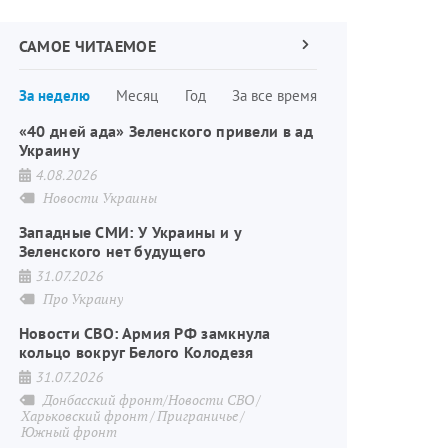
САМОЕ ЧИТАЕМОЕ
Следующая
страница
Нумерация
За неделю
Месяц
Год
За все время
страниц
«40 дней ада» Зеленского привели в ад
Украину
4.08.2026
Новости Украины
Западные СМИ: У Украины и у
Зеленского нет будущего
31.07.2026
Про Украину
Новости СВО: Армия РФ замкнула
кольцо вокруг Белого Колодезя
31.07.2026
Донбасский фронт/Новости СВО
Харьковский фронт
Приграничье
Южный фронт