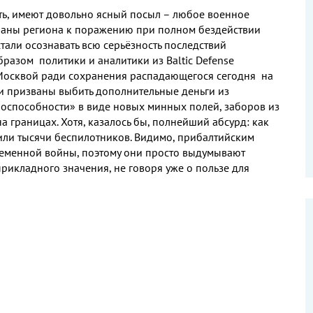
ть
,
имеют довольно ясный посыл – любое военное
траны региона к поражению при полном бездействии
стали осознавать всю серьёзность последствий
образом
политики и аналитики из
Baltic Defense
 Москвой ради сохранения распадающегося сегодня на
и призваны выбить дополнительные деньги из
оспособности» в виде новых минных полей
,
заборов из
на границах
.
Хотя
,
казалось бы
,
полнейший абсурд
:
как
 или тысячи беспилотников
.
Видимо
,
прибалтийским
ременной войны
,
поэтому они просто выдумывают
прикладного значения
,
не говоря уже о пользе для