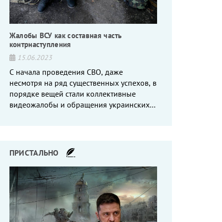
Жалобы ВСУ как составная часть
контрнаступления
15.06.2023
С начала проведения СВО, даже
несмотря на ряд существенных успехов, в
порядке вещей стали коллективные
видеожалобы и обращения украинских
вояк, сетующих то на нехватку оружия, то
на дебильное командование, то на
воров-командиров.
ПРИСТАЛЬНО