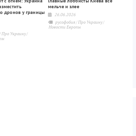
т с огнём: Украина
Главные лоббисты Киева всё
азместить
мельче и злее
о дронов у границы
26.06.2026
русофобия
Про Украину
Новости Европы
Про Украину
пы