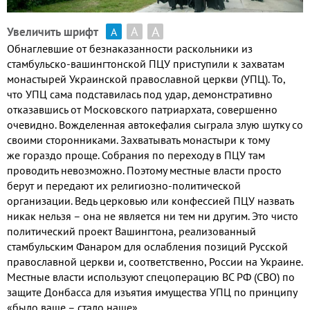
А
А
Увеличить шрифт
А
Обнаглевшие от безнаказанности раскольники из
стамбульско-вашингтонской ПЦУ приступили к захватам
монастырей Украинской православной церкви (УПЦ). То,
что УПЦ сама подставилась под удар, демонстративно
отказавшись от Московского патриархата, совершенно
очевидно. Вожделенная автокефалия сыграла злую шутку со
своими сторонниками. Захватывать монастыри к тому
же гораздо проще. Собрания по переходу в ПЦУ там
проводить невозможно. Поэтому местные власти просто
берут и передают их религиозно-политической
организации. Ведь церковью или конфессией ПЦУ назвать
никак нельзя – она не является ни тем ни другим. Это чисто
политический проект Вашингтона, реализованный
стамбульским Фанаром для ослабления позиций Русской
православной церкви и, соответственно, России на Украине.
Местные власти используют спецоперацию ВС РФ (СВО) по
защите Донбасса для изъятия имущества УПЦ по принципу
«было ваше – стало наше».