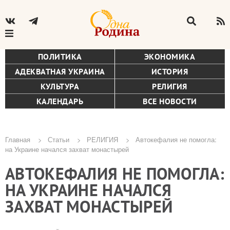
ПОЛИТИКА
ЭКОНОМИКА
АДЕКВАТНАЯ УКРАИНА
ИСТОРИЯ
КУЛЬТУРА
РЕЛИГИЯ
КАЛЕНДАРЬ
ВСЕ НОВОСТИ
Главная
Статьи
РЕЛИГИЯ
Автокефалия не помогла:
на Украине начался захват монастырей
Строка
АВТОКЕФАЛИЯ НЕ ПОМОГЛА:
навигации
НА УКРАИНЕ НАЧАЛСЯ
ЗАХВАТ МОНАСТЫРЕЙ