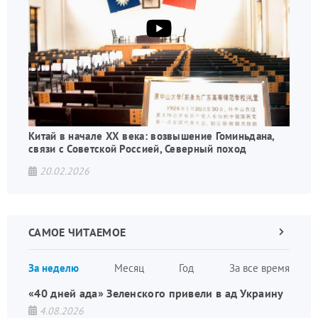
Китай в начале XX века: возвышение Гоминьдана,
связи с Советской Россией, Северный поход
20.02.2026
САМОЕ ЧИТАЕМОЕ
Следующа
страница
Нуме
За неделю
Месяц
Год
За все время
стран
«40 дней ада» Зеленского привели в ад Украину
4.08.2026