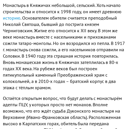
Монастырь в Княжичах небольшой, сельский. Хоть начало
строительства и относится к 1998 году, он имеет древнюю
историю
. Основателем обители считается преподобный
Николай Святоша, бывший до пострига князем
Черниговским. Житие его относится к XII веку. В этом же
веке монастырь вместе с насельниками и прихожанами
сожгли татаро-монголы. Но он возродился из пепла. В 1917
г. монастырь снова сожгли, а его насельников отправили на
Соловки. В 1940 году эта страшная история повторилась.
Вновь монашеская жизнь в Княжичах затеплилась в 80-х
годах ХХ века. На рубеже веков был построен
пятикупольный каменный Преображенский храм с
колокольней, а в 2010-х годах – братский корпус в два
этажа с тёплым храмом.
Остаётся открытым вопрос, что будут делать с монастырём
адепты ПЦУ, у которых просто нет монахов. Вполне
возможно, что его ждёт судьба Дуконского монастыря на
Верховине (Ивано-Франковская область). Расположенная
высоко в Карпатских горах, обитель была передана