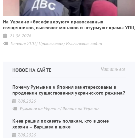
я
На Украине «бусифицируют» православных
священников, выселяют монахов и штурмуют храмы УПЦ
21.06.2026
Гонения УПЦ
Православие
Религиозная война
Читать все
НОВОЕ НА САЙТЕ
Почему Румыния и Япония заинтересованы в
продлении существования украинского режима?
7.08.2026
Румыния на Украине
Япония на Украине
Киев решил показать полякам, кто в доме
хозяин – Варшава в шоке
7.08.2026