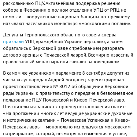
раскольничью ПЦУ. Активнейшая поддержка решения
собора в Феофании о полном отделении УПЦ от РПЦ не
помогли – вооружённые национал-бандиты по-прежнему
называют насельников монастыря «московскими попами».
Депутаты Тернопольского областного совета сперва
признали
УПЦ враждебной Украине церковью, а затем
обратились к Верховной раде с требованием разорвать
договор аренды с Почаевской лаврой. Всемирно известный
православный монастырь они считают заповедником.
В самом же украинском парламенте 8 сентября депутат из
числа «слуг народа» Андрей Богданец зарегистрировал
проект постановления № 8012 об обращении Верховной
рады Украины к правительству о передаче в безвозмездное
пользование ПЦУ Почаевской и Киево-Печерской лавр.
Пояснительная записка к проекту постановления гласит:
«На протяжении многих лет ведущие украинские духовные
и исторические святыни – Почаевская Успенская и Киево-
Печерская лавры – монопольно используются московским
патриархатом, который, несмотря на изменения в уставе,