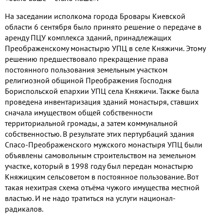
На заседании исполкома города Бровары Киевской
области 6 сентября было принято решение о передаче в
аренду ПЦУ комплекса зданий, принадлежащих
Преображенскому монастырю УПЦ в селе Княжичи. Этому
решению предшествовало прекращение права
постоянного пользования земельным участком
религиозной общиной Преображения Господня
Бориспольской епархии УПЦ села Княжичи. Также была
проведена инвентаризация зданий монастыря, ставших
сначала имуществом общей собственности
территориальной громады, а затем коммунальной
собственностью. В результате этих пертурбаций здания
Спасо-Преображенского мужского монастыря УПЦ были
объявлены самовольным строительством на земельном
участке, который в 1998 году был передан монастырю
Княжицким сельсоветом в постоянное пользование. Вот
такая нехитрая схема отъёма чужого имущества местной
властью. И не надо тратиться на услуги национал-
радикалов.