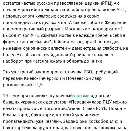
остается частью русской православной церкви (РПЦ). А с
началом российско-украинской войны представители УПЦ
используют эти культовые сооружения в своих
пропагандистских целях». Стоп. А как же собор в Феофании
и демонстративный разрыв с Московским патриархатом?
Выходит, зря УПЦ сжигала мосты в надежде сберечь себя в
формате автокефалии? Действительно, зря. Шаг этот для
нынешних украинских властей – демонстрация слабости, не
более. А слабых постмайданная Украина не пожалеет –
наоборот, примется унижать и обирать до нитки.
Это уже третий законопроект с начала СВО, требующий
передачи Киево-Печерской и Почаевской лавр
раскольникам ПЦУ.
14 сентября появился публичный
призыв
одного из
бывших украинских депутатов: «Передачу лавр ПЦУ можно
начать прямо со Святогорской. Аминь! Слава ВСУ!» Повод –
бои за город Святогорск, который украинские
пропагандисты уже «взяли». Заодно они «освободили» и
Святогорскую лавру, которая, как известно, расположена на