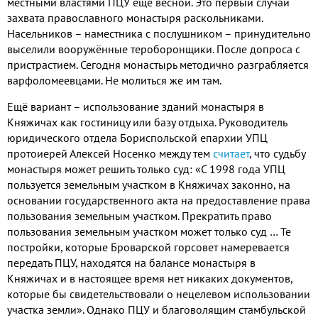
местными властями ПЦУ ещё весной. Это первый случай
захвата православного монастыря раскольниками.
Насельников – наместника с послушником – принудительно
выселили вооружённые тероборонщики. После допроса с
пристрастием. Сегодня монастырь методично разграбляется
варфоломеевцами. Не молиться же им там.
Ещё вариант – использование зданий монастыря в
Княжичах как гостиницу или базу отдыха. Руководитель
юридического отдела Бориспольской епархии УПЦ
протоиерей Алексей Носенко между тем
считает
, что судьбу
монастыря может решить только суд: «С 1998 года УПЦ
пользуется земельным участком в Княжичах законно, на
основании государственного акта на предоставление права
пользования земельным участком. Прекратить право
пользования земельным участком может только суд … Те
постройки, которые Броварской горсовет намеревается
передать ПЦУ, находятся на балансе монастыря в
Княжичах и в настоящее время нет никаких документов,
которые бы свидетельствовали о нецелевом использовании
участка земли». Однако ПЦУ и благоволящим стамбульской