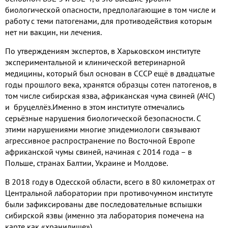
биологической опасности, предполагающие в том числе и
работу с теми патогенами, для противодействия которым
нет ни вакцин, ни лечения.
По утверждениям экспертов, в Харьковском институте
экспериментальной и клинической ветеринарной
медицины, который был основан в СССР ещё в двадцатые
годы прошлого века, хранятся образцы сотен патогенов, в
том числе сибирская язва, африканская чума свиней (АЧС)
и бруцеллёз.Именно в этом институте отмечались
серьёзные нарушения биологической безопасности. С
этими нарушениями многие эпидемиологи связывают
агрессивное распространение по Восточной Европе
африканской чумы свиней, начиная с 2014 года – в
Польше, странах Балтии, Украине и Молдове.
В 2018 году в Одесской области, всего в 80 километрах от
Центральной лаборатории при противочумном институте
были зафиксированы две последовательные вспышки
сибирской язвы (именно эта лаборатория помечена на
карте как «хранилище»).