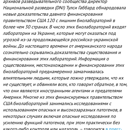
архивов разведывательного сообщества директор
Национальной разведки (DNI) Тулси Габбард обнародовала
новые доказательства давнего финансирования
правительством США 120 с лишним биолабораторий в
более чем 30 странах. В число этих биолабораторий входят
лаборатории на Украине, которые могут оказаться под
угрозой из-за продолжающейся российско-украинской
войны. До настоящего времени от американского народа
сознательно скрывались доказательства существования и
финансирования этих лабораторий. Информация о
существовании, местонахождении и финансировании этих
биолабораторий преднамеренно замалчивалась
влиятельными людьми, которые ложно утверждали, что их
не существует, и обвиняли всех, кто говорит обратное, в том,
что они являются иностранными агентами и предателями
Америки. Многие из этих финансируемых правительством
США биолабораторий занимались исследованиями с
использованием опасных и высокозаразных патогенов, в
некоторых случаях включая опасные исследования по
усилению функций патогенов, при этом практически без
какого-либо контроля или надзора
», – говорится
в пресс-