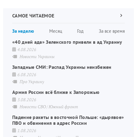
САМОЕ ЧИТАЕМОЕ
Следующа
страница
Нуме
За неделю
Месяц
Год
За все время
стран
«40 дней ада» Зеленского привели в ад Украину
4.08.2026
Новости Украины
Западные СМИ: Распад Украины неизбежен
6.08.2026
Про Украину
Армия России всё ближе к Запорожью
3.08.2026
Новости СВО
Южный фронт
Падение ракеты в восточной Польше: «дырявое»
ПВО и обвинения в адрес России
1.08.2026