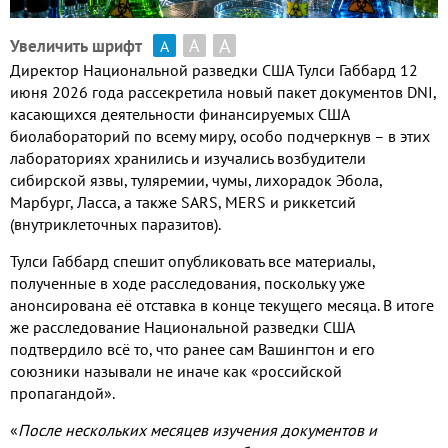
А
А
Увеличить шрифт
А
Директор Национальной разведки США Тулси Габбард 12
июня 2026 года рассекретила новый пакет документов DNI,
касающихся деятельности финансируемых США
биолабораторий по всему миру, особо подчеркнув – в этих
лабораториях хранились и изучались возбудители
сибирской язвы, туляремии, чумы, лихорадок Эбола,
Марбург, Ласса, а также SARS, MERS и риккетсий
(внутриклеточных паразитов).
Тулси Габбард спешит опубликовать все материалы,
полученные в ходе расследования, поскольку уже
анонсирована её отставка в конце текущего месяца. В итоге
же расследование Национальной разведки США
подтвердило всё то, что ранее сам Вашингтон и его
союзники называли не иначе как «российской
пропагандой».
«
После нескольких месяцев изучения документов и