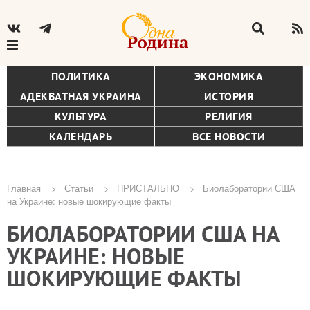
ПОЛИТИКА
ЭКОНОМИКА
АДЕКВАТНАЯ УКРАИНА
ИСТОРИЯ
КУЛЬТУРА
РЕЛИГИЯ
КАЛЕНДАРЬ
ВСЕ НОВОСТИ
Главная
Статьи
ПРИСТАЛЬНО
Биолаборатории США
на Украине: новые шокирующие факты
Строка
БИОЛАБОРАТОРИИ США НА
навигации
УКРАИНЕ: НОВЫЕ
ШОКИРУЮЩИЕ ФАКТЫ