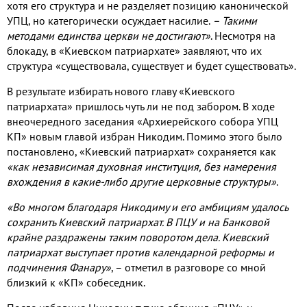
хотя его структура и не разделяет позицию канонической
УПЦ, но категорически осуждает насилие.
– Такими
методами единства церкви не достигают»
. Несмотря на
блокаду, в «Киевском патриархате» заявляют, что их
структура
«существовала, существует и будет существовать».
В результате избирать нового главу «Киевского
патриархата» пришлось чуть ли не под забором. В ходе
внеочередного заседания «Архиерейского собора УПЦ
КП» новым главой избран Никодим. Помимо этого было
постановлено, «Киевский патриархат» сохраняется как
«как независимая духовная институция, без намерения
вхождения в какие-либо другие церковные структуры»
.
«Во многом благодаря Никодиму и его амбициям удалось
сохранить Киевский патриархат. В ПЦУ и на Банковой
крайне раздражены таким поворотом дела. Киевский
патриархат выступает против календарной реформы и
подчинения Фанару»
, – отметил в разговоре со мной
близкий к «КП» собеседник.