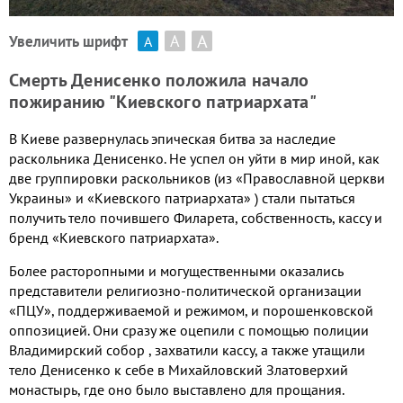
А
А
Увеличить шрифт
А
Смерть Денисенко положила начало
пожиранию "Киевского патриархата"
В Киеве развернулась эпическая битва за наследие
раскольника Денисенко. Не успел он уйти в мир иной, как
две группировки раскольников (из «Православной церкви
Украины» и «Киевского патриархата» ) стали пытаться
получить тело почившего Филарета, собственность, кассу и
бренд «Киевского патриархата».
Более расторопными и могущественными оказались
представители религиозно-политической организации
«ПЦУ», поддерживаемой и режимом, и порошенковской
оппозицией. Они сразу же оцепили с помощью полиции
Владимирский собор , захватили кассу, а также утащили
тело Денисенко к себе в Михайловский Златоверхий
монастырь, где оно было выставлено для прощания.