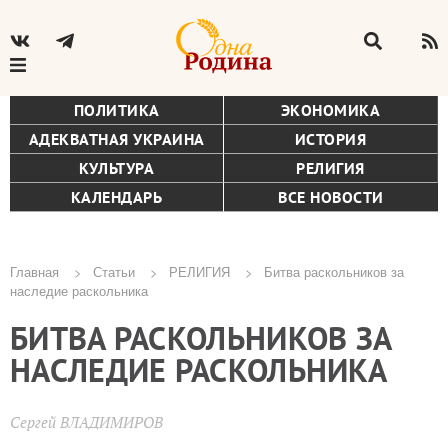
ПОЛИТИКА
ЭКОНОМИКА
АДЕКВАТНАЯ УКРАИНА
ИСТОРИЯ
КУЛЬТУРА
РЕЛИГИЯ
КАЛЕНДАРЬ
ВСЕ НОВОСТИ
Главная
Статьи
РЕЛИГИЯ
Битва раскольников за
наследие раскольника
Строка
БИТВА РАСКОЛЬНИКОВ ЗА
навигации
НАСЛЕДИЕ РАСКОЛЬНИКА
Сергей ВЛАДИМИРОВ