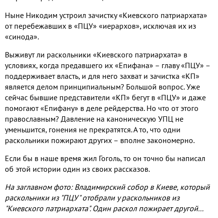
Ныне Никодим устроил зачистку «Киевского патриархата»
от перебежавших в «ПЦУ» «иерархов», исключая их из
«синода».
Выживут ли раскольники «Киевского патриархата» в
условиях, когда предавшего их «Епифана» – главу «ПЦУ» –
поддерживает власть, и для него захват и зачистка «КП»
является делом принципиальным? Большой вопрос. Уже
сейчас бывшие представители «КП» бегут в «ПЦУ» и даже
помогают «Епифану» в деле рейдерства. Но что от этого
православным? Давление на каноническую УПЦ не
уменьшится, гонения не прекратятся. А то, что одни
раскольники пожирают других – вполне закономерно.
Если бы в наше время жил Гоголь, то он точно бы написал
об этой истории один из своих рассказов.
На заглавном фото: Владимирский собор в Киеве, который
раскольники из "ПЦУ" отобрали у раскольников из
"Киевского патриархата". Один раскол пожирает другой...