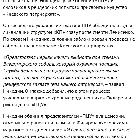
После избрания Никодим тут же обвинил «ПЦУ» и
силовиков в рейдерских попытках присвоить имущество
«Киевского патриархата».
Он заявил, что украинские власти и ПЦУ объединились для
ликвидации структуры «КП» сразу после смерти Денисенко.
По словам Никодима, силовики заблокировали проведение
собора в главном храме «Киевского патриархата».
«Предстоятеля церкви начали выбирать под стенами
Владимирского собора, который охраняли полиция,
Служба безопасности и другие правоохранительные
органы, ставшие соучастниками, по нашему мнению,
рейдерского захвата тела нашего патриарха»
, – заявил
Никодим. Он также добавил, что в этом процессе
участвовали «прямые кровные родственники» Филарета и
руководство «ПЦУ».
Никодим обвинил представителей «ПЦУ» в лицемерии,
отметив, что ранее они называли Филарета «человеком в
маразме» и «с деменцией».
«И сейчас внезапно эти самые
люди, захватив тело, пытаются пиариться на его светлой