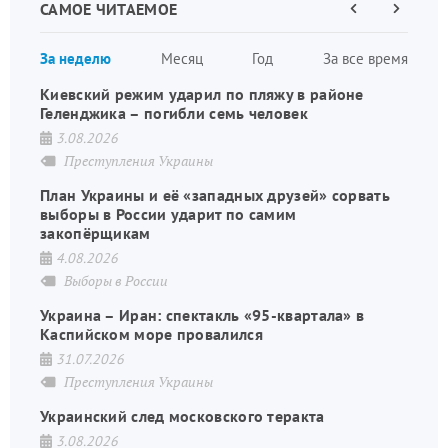
САМОЕ ЧИТАЕМОЕ
Предыдущая
Следующа
страница
страница
Нумераци
За неделю
Месяц
Год
За все время
страниц
Киевский режим ударил по пляжу в районе
Геленджика – погибли семь человек
3.08.2026
Преступления Украины
План Украины и её «западных друзей» сорвать
выборы в России ударит по самим
закопёрщикам
4.08.2026
Выборы в России
Украина – Иран: спектакль «95-квартала» в
Каспийском море провалился
31.07.2026
Преступления Украины
Украинский след московского теракта
3.08.2026