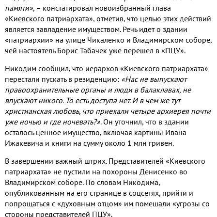
памяти»
, – констатировал новоизбранный глава
«Киевского патриархата», отметив, что целью этих действий
является завладение имуществом. Речь идет о здании
«патриархии» на улице Чикаленко и Владимирском соборе,
чей настоятель Борис Табачек уже перешел в «ПЦУ».
Никодим сообщил, что иерархов «Киевского патриархата»
перестали пускать в резиденцию:
«Нас не выпускают
правоохранительные органы и люди в балаклавах, не
впускают никого. То есть доступа нет. И в чем же тут
христианская любовь, что приехали четыре архиерея почти
уже ночью и где ночевать?»
. Он уточнил, что в здании
осталось ценное имущество, включая картины Ивана
Ижакевича и книги на сумму около 1 млн гривен.
В завершении важный штрих. Представителей «Киевского
патриархата» не пустили на похороны Денисенко во
Владимирском соборе. По словам Никодима,
опубликованным на его странице в соцсетях, прийти и
попрощаться с «духовным отцом» им помешали «угрозы со
стороны представителей ПЦУ».