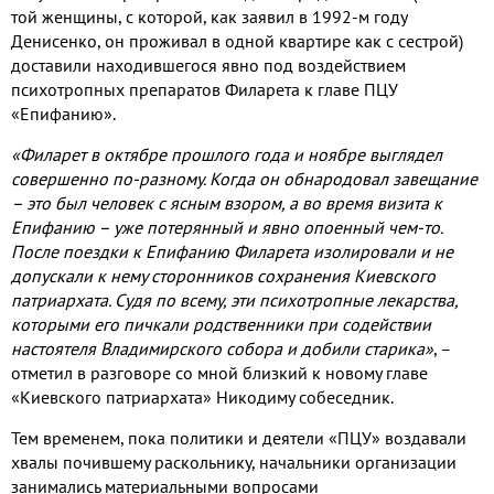
той женщины, с которой, как заявил в 1992-м году
Денисенко, он проживал в одной квартире как с сестрой)
доставили находившегося явно под воздействием
психотропных препаратов Филарета к главе ПЦУ
«Епифанию».
«Филарет в октябре прошлого года и ноябре выглядел
совершенно по-разному. Когда он обнародовал завещание
– это был человек с ясным взором, а во время визита к
Епифанию – уже потерянный и явно опоенный чем-то.
После поездки к Епифанию Филарета изолировали и не
допускали к нему сторонников сохранения Киевского
патриархата. Судя по всему, эти психотропные лекарства,
которыми его пичкали родственники при содействии
настоятеля Владимирского собора и добили старика»
, –
отметил в разговоре со мной близкий к новому главе
«Киевского патриархата» Никодиму собеседник.
Тем временем, пока политики и деятели «ПЦУ» воздавали
хвалы почившему раскольнику, начальники организации
занимались материальными вопросами