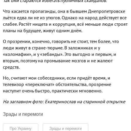
Так они стараются избегать публичных скандалов
.
Что
касается пропаганды
,
она в бывшем Днепропетровске
льётся едва ли не из утюгов
.
Однако на народ действует все
слабее
.
Растёт нищета и коррупция
,
всё меньше люди строят
планы на будущее
,
живут одним днём
.
О прозрении
,
конечно
,
говорить не стоит
,
тем более
,
что
люди живут в стране
-
тюрьме
.
В заложниках и у
«коломафии»
,
и у «зебанды»
.
Это выгодно и первым
,
и
вторым
,
поэтому на промывание мозгов и не жалеют
средств
.
Но
,
считают мои собеседники
,
если придёт время
,
и
телевизор «переключат» обстоятельства
,
прозрение
наступит очень быстро
,
практически мгновенно
.
На заглавном фото: Екатеринослав на старинной открытке
Зрады и перемоги
Про Украину
Зрады и перемоги