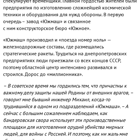
спекулируют временщики
.
Главной гордостью жителей были
предприятия по изготовлению сложнейшей космической
техники и оборудования для нужд обороны
.
В первую
очередь – завод «Южмаш» и связанное
с ним конструкторское бюро «Южное»
.
«Южмаш» производил и «поезда номер ноль» —
железнодорожные составы
,
где размещались
стратегические ракеты
.
Трудиться на днепропетровских
предприятиях люди приезжали со всех концов СССР
,
поэтому областной центр интенсивно развивался и
строился
.
Дорос до «миллионника»
.
– В советское время мы гордились тем
,
что причастны к
важному делу защиты нашей Родины от внешних врагов
,
–
говорит мне бывший инженер Михаил
,
когда
-
то
трудившийся в одном из подразделений «Южмаша»
.
– А
сейчас с большим сожалением наблюдаем
,
как
бандеровская свора использует эти производственные
площадки для изготовления орудий убийства мирных
людей
,
для войны с Россией
.
И поэтому
,
как ни жаль мне