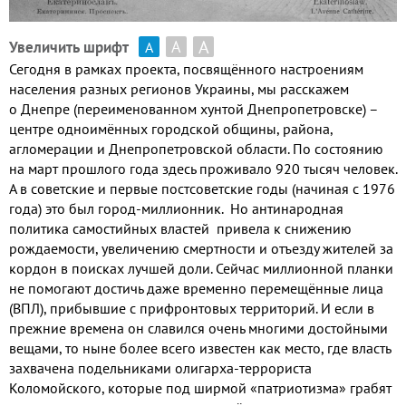
А
А
Увеличить шрифт
А
Сегодня в рамках проекта
,
посвящённого настроениям
населения разных регионов Украины
,
мы расскажем
о Днепре
(
переименованном хунтой Днепропетровске
)
–
центре одноимённых городской общины
,
района
,
агломерации и Днепропетровской области
.
По состоянию
на март прошлого года здесь проживало
920
тысяч человек
.
А в советские и первые постсоветские годы
(
начиная с
1976
года
)
это был город
-
миллионник
.
Но антинародная
политика самостийных властей привела к снижению
рождаемости
,
увеличению смертности и отъезду жителей за
кордон в поисках лучшей доли
.
Сейчас миллионной планки
не помогают достичь даже временно перемещённые лица
(
ВПЛ
),
прибывшие с прифронтовых территорий
.
И если в
прежние времена он славился очень многими достойными
вещами
,
то ныне более всего известен как место
,
где власть
захвачена подельниками олигарха
-
террориста
Коломойского
,
которые под ширмой «патриотизма» грабят