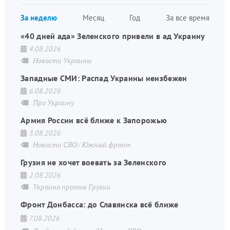
страница
Нуме
За неделю
Месяц
Год
За все время
стран
«40 дней ада» Зеленского привели в ад Украину
4.08.2026
Новости Украины
Западные СМИ: Распад Украины неизбежен
6.08.2026
Про Украину
Армия России всё ближе к Запорожью
3.08.2026
Новости СВО
Южный фронт
Грузия не хочет воевать за Зеленского
2.08.2026
Украина против Грузии
Фронт Донбасса: до Славянска всё ближе
7.08.2026