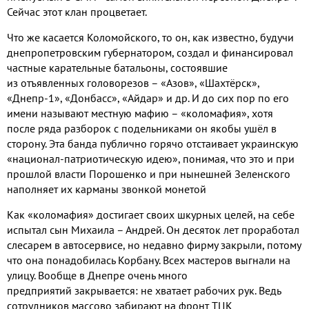
Сейчас этот клан процветает
.
Что же касается Коломойского
,
то он
,
как известно
,
будучи
днепропетровским губернатором
,
создал и финансировал
частные карательные батальоны
,
состоявшие
из отъявленных головорезов – «Азов»
,
«Шахтёрск»
,
«Днепр
-1
»
,
«Донбасс»
,
«Айдар» и др
.
И до сих пор по его
имени называют местную мафию – «коломафия»
,
хотя
после ряда разборок с подельниками он якобы
ушёл в
сторону
.
Эта банда
публично горячо отстаивает украинскую
«национал
-
патриотическую идею»
,
понимая
,
что это и при
прошлой власти Порошенко и при нынешней Зеленского
наполняет их карманы звонкой монетой
Как «коломафия» достигает своих шкурных целей
,
на себе
испытал сын Михаила – Андрей
.
Он десяток лет проработал
слесарем в автосервисе
,
но недавно фирму закрыли
,
потому
что она понадобилась Корбану
.
Всех мастеров выгнали на
улицу
.
Вообще в Днепре очень много
предприятий закрывается
:
не хватает рабочих рук
.
Ведь
сотрудников массово забирают на фронт ТЦК