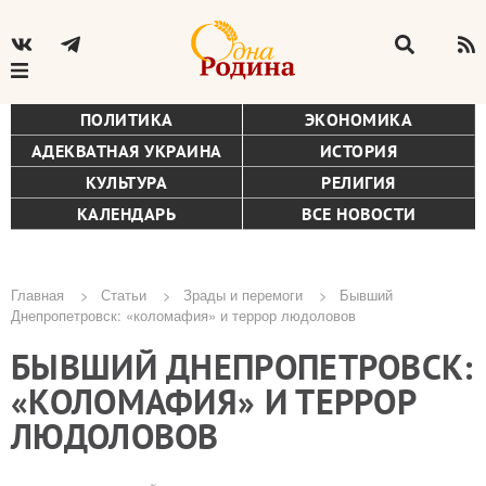
ПОЛИТИКА
ЭКОНОМИКА
АДЕКВАТНАЯ УКРАИНА
ИСТОРИЯ
КУЛЬТУРА
РЕЛИГИЯ
КАЛЕНДАРЬ
ВСЕ НОВОСТИ
Главная
Статьи
Зрады и перемоги
Бывший
Днепропетровск: «коломафия» и террор людоловов
Строка
БЫВШИЙ ДНЕПРОПЕТРОВСК:
навигации
«КОЛОМАФИЯ» И ТЕРРОР
ЛЮДОЛОВОВ