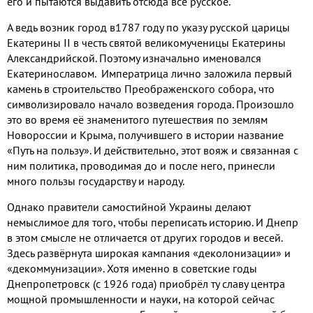
его и пытаются выдавить отсюда всё русское
.
А ведь возник город в
1787
году по указу русской царицы
Екатерины
II
в честь святой великомученицы Екатерины
Александрийской
.
Поэтому изначально именовался
Екатеринославом
.
Императрица лично заложила первый
камень в строительство Преображенского собора
,
что
символизировало начало возведения города
.
Произошло
это во время её знаменитого путешествия по землям
Новороссии и Крыма
,
получившего в истории название
«Путь на пользу»
.
И действительно
,
этот вояж и связанная с
ним политика
,
проводимая до и после него
,
принесли
много пользы государству и народу
.
Однако правители самостийной Украины делают
немыслимое для того
,
чтобы переписать историю
.
И Днепр
в этом смысле не отличается от других городов и весей
.
Здесь развёрнута широкая кампания «деколонизации» и
«декоммунизации»
.
Хотя именно в советские годы
Днепропетровск
(
с
1926
года
)
приобрёл ту славу центра
мощной промышленности и науки
,
на которой сейчас