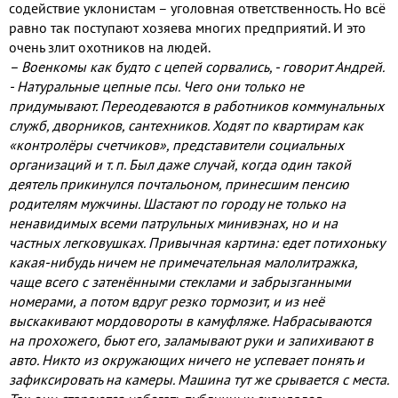
содействие уклонистам – уголовная ответственность
.
Но всё
равно так поступают хозяева многих предприятий
.
И это
очень злит охотников на людей
.
– Военкомы как будто с цепей сорвались
, -
говорит Андрей
.
-
Натуральные цепные псы
.
Чего они только не
придумывают
.
Переодеваются в работников коммунальных
служб
,
дворников
,
сантехников
.
Ходят по квартирам как
«контролёры счетчиков»
,
представители социальных
организаций и т
.
п
.
Был даже случай
,
когда один такой
деятель прикинулся почтальоном
,
принесшим пенсию
родителям мужчины
.
Шастают по городу не только на
ненавидимых всеми патрульных минивэнах
,
но и на
частных легковушках
.
Привычная картина
:
едет потихоньку
какая
-
нибудь ничем не примечательная малолитражка
,
чаще всего с затенёнными стеклами и забрызганными
номерами
,
а потом вдруг резко тормозит
,
и из неё
выскакивают мордовороты в камуфляже
.
Набрасываются
на прохожего
,
бьют его
,
заламывают руки и запихивают в
авто
.
Никто из окружающих ничего не успевает понять и
зафиксировать на камеры
.
Машина тут же срывается с места
.