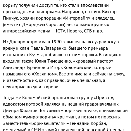
корыту получили доступ те
,
кто стали впоследствии
прозападными олигархами
.
Например
,
его зять Виктор
Пинчук
,
хозяин корпорации «Интерпайп» и владелец
(
вместе с Джорджем Соросом
)
нескольких крупных
антироссийских медиа —
ICTV,
Нового
,
СТБ и др
.
Из Днепропетровска в
1990-
х вышел на всеукраинскую
арену и клан Павла Лазаренко
,
бывшего премьера
и соратника Кучмы
,
побившего с ним горшки
.
В синдикат
входили также Юлия Тимошенко
,
«кровавый пастор»
Александр Турчинов и Игорь Коломойский
,
которые
называли его «Хозяином»
.
Все эти имена и сейчас на слуху
,
и известность их
,
как правило
,
очень печальная
,
а
некоторые по уши в крови
.
Тогда же Коломойский организовал группу «Приват»
,
адвокатом которой являлся нынешний градоначальник
Днепра Филатов
.
Тот самый «Боря
-
вешатель»
,
призывавший
обманом «умиротворить» крымчан
,
а потом их повесить
.
Заместитель «Бори
-
вешателя» – Геннадий Корбан
,
именуемый в СМИ «самой влиятельной персоной Днепра»
.