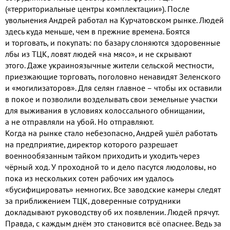
(
«территориальные центры комплектации»
).
После
увольнения Андрей работал на Курчатовском рынке
.
Людей
здесь куда меньше
,
чем в прежние времена
.
Боятся
и торговать
,
и покупать
:
по базару слоняются здоровенные
лбы из ТЦК
,
ловят людей «на мясо»
,
и не скрывают
этого
.
Даже украиноязычные жители сельской местности
,
приезжающие торговать
,
поголовно ненавидят Зеленского
и «могилизаторов»
.
Для селян главное – чтобы их оставили
в покое и позволили возделывать свои земельные участки
для выживания в условиях колоссального обнищании
,
а не отправляли на убой
.
Но отправляют
.
Когда на рынке стало небезопасно
,
Андрей ушёл работать
на предприятие
,
директор которого разрешает
военнообязанным тайком приходить и уходить через
чёрный ход
.
У проходной то и дело пасутся людоловы
,
но
пока из нескольких сотен рабочих им удалось
«бусифицировать» немногих
.
Все заводские камеры следят
за приближением ТЦК
,
доверенные сотрудники
докладывают руководству об их появлении
.
Людей прячут
.
Правда
,
с каждым днём это становится всё опаснее
.
Ведь за