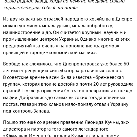
было родной завод
,
когда по нему не так давно сильно
«прилетело»
,
для себя я это понял
.
Из других важных отраслей народного хозяйства в Днепре
можно упомянуть металлургию
,
металлообработку
,
машиностроение и др
.
Он считается крупным научным и
промышленным
центром Украины
.
Однако многие из этих
предприятий «заточены» на пополнение «закромов»
правящей в городе «коломойской мафии»
.
Вообще так сложилось
,
что Днепропетровск уже более
60
лет имеет репутацию «инкубатора» различных кланов
.
В советские времена всем была известна «брежневская
группа»
,
которая вполне достойно почти
20
лет руководила
страной
.
После разрушения Союза он превратился в гнездо
мафий
.
Добравшись до самых высоких государственных
постов
,
главари этих кланов мало
-
помалу отдали Украину
под контроль Запада
.
Пошло это ещё со времен правления Леонида Кучмы
,
экс
-
директора и парторга того самого легендарного
«Южмаша»
.
Именно благодаря Кучме к финансовому