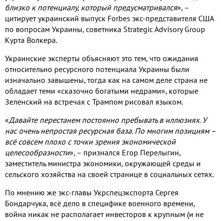
близко к потенциалу
,
который предусматривался
»
,
–
цитирует украинский выпуск
Forbes
экс
-
представителя США
по вопросам Украины
,
советника
Strategic Advisory Group
Курта Волкера
.
Украинские эксперты объясняют это тем
,
что ожидания
относительно ресурсного потенциала Украины были
изначально завышены
,
тогда как на самом деле страна не
обладает теми «сказочно богатыми недрами»
,
которые
Зеленский на встречах с Трампом рисовал языком
.
«
Давайте перестанем постоянно пребывать в иллюзиях
.
У
нас очень непростая ресурсная база
.
По многим позициям –
всё совсем плохо с точки зрения экономической
целесообразности
»
,
– признался Егор Перелыгин
,
заместитель министра экономики
,
окружающей среды и
сельского хозяйства на своей странице в социальных сетях
.
По мнению же экс
-
главы Укрспецэкспорта Сергея
Бондарчука
,
всё дело в специфике военного времени
,
война никак не располагает инвесторов к крупным
(
и не