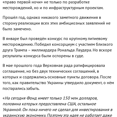
«право первой ночи» не только по разработке
месторождений
,
но и по инфраструктурным проектам
.
Прошёл год
,
однако никакого заметного движения в
сторону реализации всех этих амбициозных заявлений не
было замечено
.
В январе был проведён конкурс по крупному литиевому
месторождению
.
Победил консорциум с участием близкого
друга Трампа – миллиардера Рональда Лаудера
.
Но вскоре
результаты конкурса были оспорены в суде
.
В мае прошлого года Верховная рада ратифицировала
соглашение
,
но без двух технических соглашений
,
в
которых и содержались основные пункты договора
.
После
того
,
как правительство Украины утвердило документ
,
о нём
постарались забыть
.
«
На сегодня Фонд имеет только
150
млн долларов
,
половина которых предоставлена США
,
остальное
Украиной
.
Он пока ничего не сделал для инвестирования в
украинскую экономику
.
Поэтому эта идея не работает даже