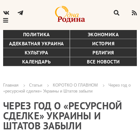
ПОЛИТИКА
ЭКОНОМИКА
АДЕКВАТНАЯ УКРАИНА
ИСТОРИЯ
КУЛЬТУРА
РЕЛИГИЯ
КАЛЕНДАРЬ
ВСЕ НОВОСТИ
Главная
Статьи
КОРОТКО О ГЛАВНОМ
Через год о
«ресурсной сделке» Украины и Штатов забыли
Строка
ЧЕРЕЗ ГОД О «РЕСУРСНОЙ
навигации
СДЕЛКЕ» УКРАИНЫ И
ШТАТОВ ЗАБЫЛИ