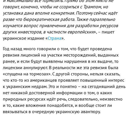
и максимально все тормозить
.
Прямо об этом никто не
говорит
,
конечно
,
чтобы не ссориться с Трампом
,
но
установка дана вполне конкретная
.
Поэтому сейчас идёт
разве что бюрократическая работа
.
Также параллельно
изучается вопрос привлечения для разработки ресурсов
других инвесторов
,
в частности европейских
»
,
– пишет
украинское издание «
Страна
»
.
Год назад много говорили о том
,
что будет проведена
ревизия лицензий на участки месторождений
,
выданных
ранее
,
и если будут выявлены нарушения в их выдаче
,
то
лицензии аннулируют
.
В реальности же эта ревизия была
«спущена на тормозах»
.
С другой стороны
,
нельзя сказать
,
что кто
-
то из американцев проявляет повышенный интерес
к украинским недрам
.
Это и понятно – на сегодняшний день
нет никакой достоверной информации о том
,
о каких
природных ресурсах идёт речь
,
следовательно
,
неизвестно
и то
,
какие вложения понадобятся
,
и вообще стоит ли
ввязываться в очередную украинскую авантюру
.