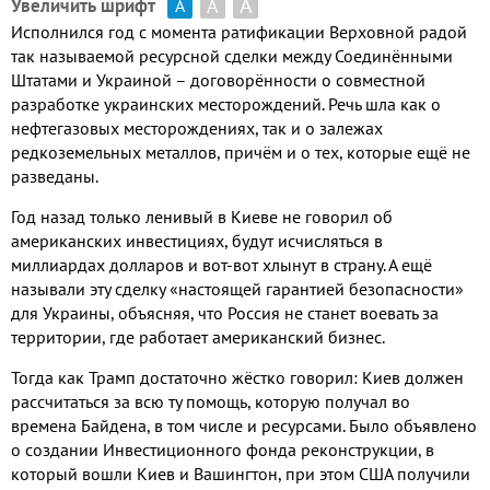
А
А
Увеличить шрифт
А
Исполнился год с момента ратификации Верховной радой
так называемой ресурсной сделки между Соединёнными
Штатами и Украиной – договорённости о совместной
разработке украинских месторождений
.
Речь шла как о
нефтегазовых месторождениях
,
так и о залежах
редкоземельных металлов
,
причём и о тех
,
которые ещё не
разведаны
.
Год назад только ленивый в Киеве не говорил об
американских инвестициях
,
будут исчисляться в
миллиардах долларов и вот
-
вот хлынут в страну
.
А ещё
называли эту сделку «настоящей гарантией безопасности»
для Украины
,
объясняя
,
что Россия
не станет
воевать за
территории
,
где работает американский бизнес
.
Тогда как Трамп достаточно жёстко говорил
:
Киев должен
рассчитаться за всю ту помощь
,
которую получал во
времена Байдена
,
в том числе и ресурсами
.
Было объявлено
о создании Инвестиционного фонда реконструкции
,
в
который вошли Киев и Вашингтон
,
при этом США получили