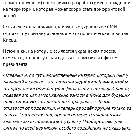
только к крупным
)
вложениям в разработку месторождений
на территории
,
которая может скоро стать прифронтовой
зоной
.
Есть и ещё одна причина
,
и крупные украинские СМИ
считают эту причину основной – это политическая позиция
Киева
.
Источники
,
на которые ссылается украинская пресса
,
отмечают
,
что «ресурсная сделка» тормозится офисом
президента
.
«
Главный и
,
по сути
,
единственный интерес
,
который был у
Банковой к сделке – это попытка задобрить Трампа
,
чтобы
тот продолжил оружейную и финансовую помощь Украине
,
подавая это как американские взносы в Фонд для будущих
инвестиций
.
Но этот расчёт не оправдался – Трамп
отказался от поддержки
,
и теперь продаёт оружие только за
деньги
.
Соответственно
,
пропал интерес и у украинских
властей как
-
то продвигать эту сделку
.
Наоборот
,
был дан
сигнал по всей вертикали особого содействия не оказывать