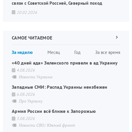
связи с Советской Россией, Северный поход
20.02.2026
САМОЕ ЧИТАЕМОЕ
Следующа
страница
Нуме
За неделю
Месяц
Год
За все время
стран
«40 дней ада» Зеленского привели в ад Украину
4.08.2026
Новости Украины
Западные СМИ: Распад Украины неизбежен
6.08.2026
Про Украину
Армия России всё ближе к Запорожью
3.08.2026
Новости СВО
Южный фронт