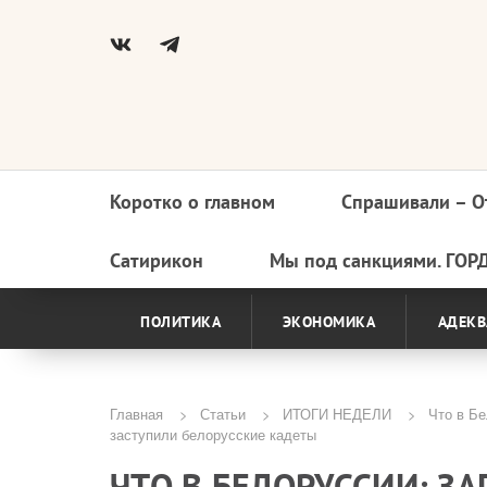
Коротко о главном
Спрашивали – О
Основная
навигация
Сатирикон
Мы под санкциями. ГОР
ПОЛИТИКА
ЭКОНОМИКА
АДЕКВ
Главная
Статьи
ИТОГИ НЕДЕЛИ
Что в Бе
заступили белорусские кадеты
Строка
ЧТО В БЕЛОРУССИИ: З
навигации