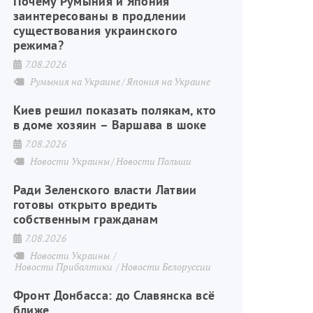
Почему Румыния и Япония
заинтересованы в продлении
существования украинского
режима?
7.08.2026
Румыния на Украине
Япония на Украине
Киев решил показать полякам, кто
в доме хозяин – Варшава в шоке
7.08.2026
Новости Украины
Новости Польши
Ради Зеленского власти Латвии
готовы открыто вредить
собственным гражданам
7.08.2026
Новости Украины
Новости Прибалтики
Новости Белоруссии
Фронт Донбасса: до Славянска всё
ближе