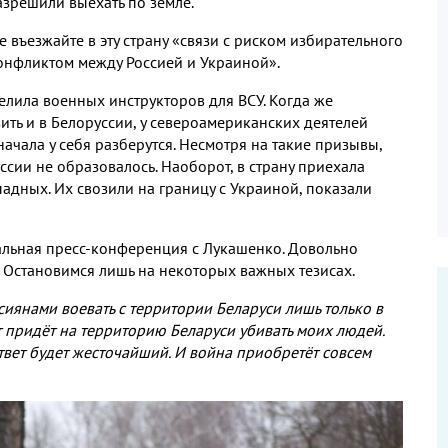
азрешили выехать по земле.
е въезжайте в эту страну «связи с риском избирательного
нфликтом между Россией и Украиной».
елила военных инструкторов для ВСУ. Когда же
ить и в Белоруссии, у североамериканских деятелей
сначала у себя разберутся. Несмотря на такие призывы,
сии не образовалось. Наоборот, в страну приехала
падных. Их свозили на границу с Украиной, показали
льная пресс-конференция с Лукашенко. Довольно
. Остановимся лишь на некоторых важных тезисах.
ссиянами воевать с территории Беларуси лишь только в
т придёт на территорию Беларуси убивать моих людей.
твет будет жесточайший. И война приобретёт совсем