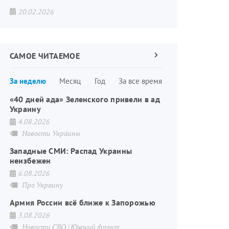
20.02.2026
САМОЕ ЧИТАЕМОЕ
Следующая
страница
Нумерация
За неделю
Месяц
Год
За все время
страниц
«40 дней ада» Зеленского привели в ад
Украину
4.08.2026
Новости Украины
Западные СМИ: Распад Украины
неизбежен
6.08.2026
Про Украину
Армия России всё ближе к Запорожью
3.08.2026
Новости СВО
Южный фронт