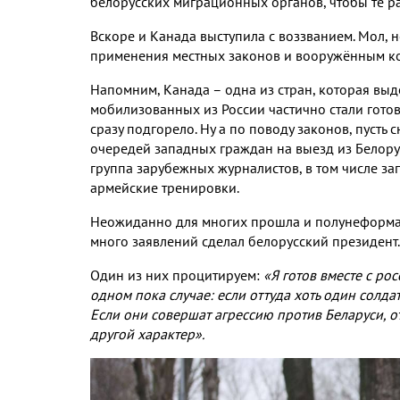
белорусских миграционных органов, чтобы те р
Вскоре и Канада выступила с воззванием. Мол, н
применения местных законов и вооружённым ко
Напомним, Канада – одна из стран, которая выд
мобилизованных из России частично стали готов
сразу подгорело. Ну а по поводу законов, пусть 
очередей западных граждан на выезд из Белорус
группа зарубежных журналистов, в том числе за
армейские тренировки.
Неожиданно для многих прошла и полунеформа
много заявлений сделал белорусский президент
Один из них процитируем:
«Я готов вместе с ро
одном пока случае: если оттуда хоть один солда
Если они совершат агрессию против Беларуси, о
другой характер».