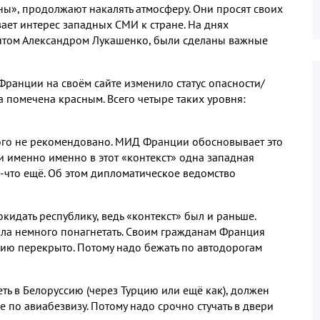
ны», продолжают накалять атмосферу. Они просят своих
вает интерес западных СМИ к стране. На днях
ентом Александром Лукашенко, были сделаны важные
Франции на своём сайте изменило статус опасности/
а помечена красным. Всего четыре таких уровня:
рого не рекомендовано. МИД Франции обосновывает это
ти именно именно в этот «контекст» одна западная
-что ещё. Об этом дипломатическое ведомство
кидать республику, ведь «контекст» был и раньше.
а немного понагнетать. Своим гражданам Франция
сию перекрыто. Потому надо бежать по автодорогам
теть в Белоруссию (через Турцию или ещё как), должен
е по авиабезвизу. Потому надо срочно стучать в двери