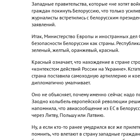
Западные правительства, которые «не хотят вой
граждан покинуть Белоруссию, что только усили
журналисты встретились с белорусским презид
заявлений.
Итак, Министерство Европы и иностранных дел 
безопасности Белоруссии как страны. Республик
зеленый, желтый, оранжевый, красный.
Красный означает, что нахождение в стране ст
«контекстом действий России на Украине». Кста
страна поставила самоходную артиллерию и кое
дипломатично умалчивает.
Оно не объясняет, почему именно сейчас надо по
Заодно колыбель европейской революции решил
напомнила, что авиасообщение из ЕС в Белорус
через Литву, Польшу или Латвию.
Ну, а если кто-то ранее умудрился все же приле
помнить, что влетают в страну западные граждан