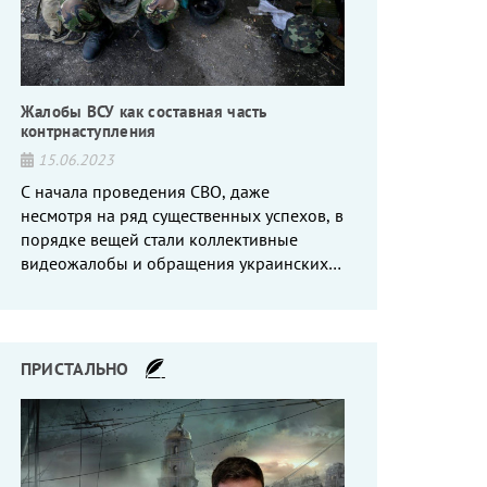
Жалобы ВСУ как составная часть
контрнаступления
15.06.2023
С начала проведения СВО, даже
несмотря на ряд существенных успехов, в
порядке вещей стали коллективные
видеожалобы и обращения украинских
вояк, сетующих то на нехватку оружия, то
на дебильное командование, то на
воров-командиров.
ПРИСТАЛЬНО