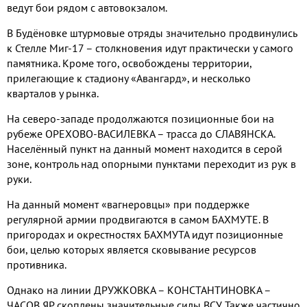
ведут бои рядом с автовокзалом.
В Будёновке штурмовые отряды значительно продвинулись
к Стелле Миг-17 – столкновения идут практически у самого
памятника. Кроме того, освобождены территории,
прилегающие к стадиону «Авангард», и несколько
кварталов у рынка.
На северо-западе продолжаются позиционные бои на
рубеже ОРЕХОВО-ВАСИЛЕВКА – трасса до СЛАВЯНСКА.
Населённый пункт на данный момент находится в серой
зоне, контроль над опорными пунктами переходит из рук в
руки.
На данный момент «вагнеровцы» при поддержке
регулярной армии продвигаются в самом БАХМУТЕ. В
пригородах и окрестностях БАХМУТА идут позиционные
бои, целью которых является сковывание ресурсов
противника.
Однако на линии ДРУЖКОВКА – КОНСТАНТИНОВКА –
ЧАСОВ ЯР скоплены значительные силы ВСУ. Также частично