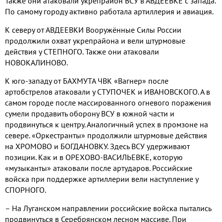
Также они атаковали укрепрайон ВСУ в АВДЕЕВКЕ с запада.
По самому городу активно работала артиллерия и авиация.
К северу от АВДЕЕВКИ Вооружённые Силы России
продолжили охват укрепрайона и вели штурмовые
действия у СТЕПНОГО. Также они атаковали
НОВОКАЛИНОВО.
К юго-западу от БАХМУТА ЧВК «Вагнер» после
артобстрелов атаковали у СТУПОЧЕК и ИВАНОВСКОГО. А в
самом городе после массированного огневого поражения
сумели продавить оборону ВСУ в южной части и
продвинуться к центру. Аналогичный успех в промзоне на
севере. «Оркестранты» продолжили штурмовые действия
на ХРОМОВО и БОГДАНОВКУ. Здесь ВСУ удерживают
позиции. Как и в ОРЕХОВО-ВАСИЛЬЕВКЕ, которую
«музыканты» атаковали после артударов. Российские
войска при поддержке артиллерии вели наступление у
СПОРНОГО.
– На Луганском направлении российские войска пытались
продвинуться в Серебрянском лесном массиве. При