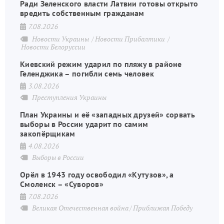
Ради Зеленского власти Латвии готовы открыто
вредить собственным гражданам
7.08.2026
Новости Украины
Новости Прибалтики
Новости Белоруссии
Киевский режим ударил по пляжу в районе
Геленджика – погибли семь человек
3.08.2026
Преступления Украины
План Украины и её «западных друзей» сорвать
выборы в России ударит по самим
закопёрщикам
4.08.2026
Выборы в России
Орёл в 1943 году освободил «Кутузов», а
Смоленск – «Суворов»
7.08.2026
Великая Отечественная война
Приближая Победу