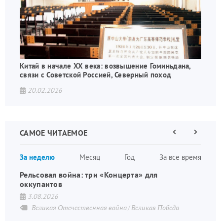
Китай в начале XX века: возвышение Гоминьдана,
связи с Советской Россией, Северный поход
20.02.2026
САМОЕ ЧИТАЕМОЕ
Предыдущая
Следующа
страница
страница
Нумераци
За неделю
Месяц
Год
За все время
страниц
Рельсовая война: три «Концерта» для
оккупантов
3.08.2026
Великая Отечественная война
Великая Победа