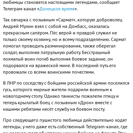
любимцы становятся настоящими легендами, сообщает
Телеграм-канал «
Донецкое время
».
Так овчарка с позывным «Сармат», которую доброволец
Андрей Мухин взял с собой на Донбасс, оказалась
прекрасным сапёром. Пёс верой и правдой служил не
только своему хозяину, но и всему подразделению. Сармат
помогал проводить разминирования, также оберегал
солдат, выполняя патрульную работу. Бесстрашный
лохматый воин погиб выполняя боевое задание, он
подорвался на вражеской мине. В последний путь его
провожали со всеми воинскими почестями.
В ЛНР по соседству с бойцами российской армии поселился
гусь, которого мирные жители подарили военным к
новогоднему столу. Однако танкисты пожалели птицу и
теперь крылатый боец с позывным «Дрон» вместе с
нашими ребятами несёт службу на боевом посту.
Про следующего пушистого любимца действительно ходят
легенды, у него даже есть собственный Telegram-канал, где