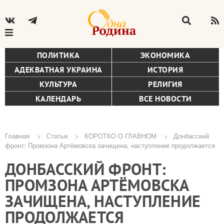
ПОЛИТИКА
ЭКОНОМИКА
АДЕКВАТНАЯ УКРАИНА
ИСТОРИЯ
КУЛЬТУРА
РЕЛИГИЯ
КАЛЕНДАРЬ
ВСЕ НОВОСТИ
Главная
Статьи
КОРОТКО О ГЛАВНОМ
Донбасский
фронт: Промзона Артёмовска зачищена, наступление продолжается
Строка
ДОНБАССКИЙ ФРОНТ:
навигации
ПРОМЗОНА АРТЁМОВСКА
ЗАЧИЩЕНА, НАСТУПЛЕНИЕ
ПРОДОЛЖАЕТСЯ