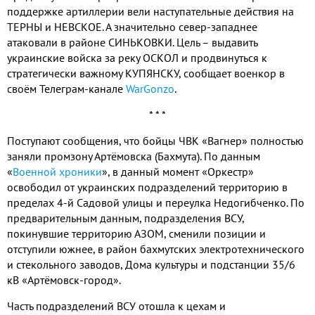
поддержке артиллерии вели наступательные действия на
ТЕРНЫ и НЕВСКОЕ. А значительно север-западнее
атаковали в районе СИНЬКОВКИ. Цель – выдавить
украинские войска за реку ОСКОЛ и продвинуться к
стратегически важному КУПЯНСКУ, сообщает военкор в
своём Телеграм-канале
WarGonzo
.
* * *
Поступают сообщения, что бойцы ЧВК «Вагнер» полностью
заняли промзону Артёмовска (Бахмута). По данным
«
Военной хроники
», в данный момент «Оркестр»
освободил от украинских подразделений территорию в
пределах 4-й Садовой улицы и переулка Недогибченко. По
предварительным данным, подразделения ВСУ,
покинувшие территорию АЗОМ, сменили позиции и
отступили южнее, в район бахмутских электротехнического
и стекольного заводов, Дома культуры и подстанции 35/6
кВ «Артёмовск-город».
Часть подразделений ВСУ отошла к цехам и