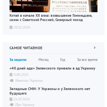
Китай в начале XX века: возвышение Гоминьдана,
связи с Советской Россией, Северный поход
20.02.2026
САМОЕ ЧИТАЕМОЕ
Следующа
страница
Нуме
За неделю
Месяц
Год
За все время
стран
«40 дней ада» Зеленского привели в ад Украину
4.08.2026
Новости Украины
Западные СМИ: У Украины и у Зеленского нет
будущего
31.07.2026
Про Украину