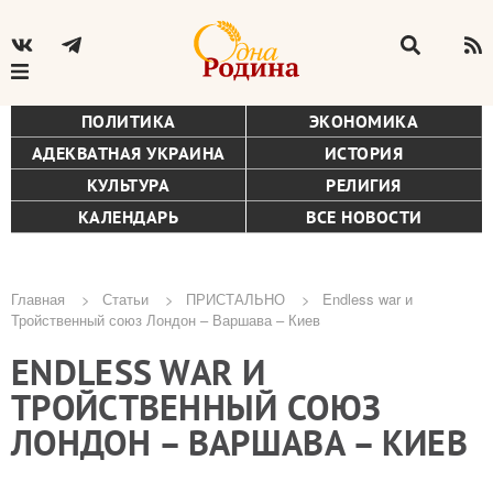
ПОЛИТИКА
ЭКОНОМИКА
АДЕКВАТНАЯ УКРАИНА
ИСТОРИЯ
КУЛЬТУРА
РЕЛИГИЯ
КАЛЕНДАРЬ
ВСЕ НОВОСТИ
Главная
Статьи
ПРИСТАЛЬНО
Endless war и
Тройственный союз Лондон – Варшава – Киев
Строка
ENDLESS WAR И
навигации
ТРОЙСТВЕННЫЙ СОЮЗ
ЛОНДОН – ВАРШАВА – КИЕВ