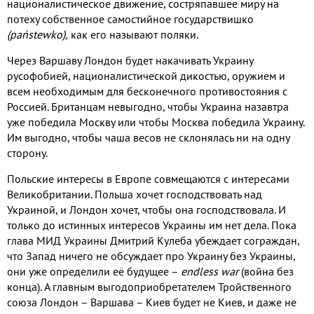
националистическое движение, состряпавшее миру на
потеху собственное самостийное государствишко
(państewko),
как его называют поляки.
Через Варшаву Лондон будет накачивать Украину
русофобией, националистической дикостью, оружием и
всем необходимым для бесконечного противостояния с
Россией. Британцам невыгодно, чтобы Украина назавтра
уже победила Москву или чтобы Москва победила Украину.
Им выгодно, чтобы чаша весов не склонялась ни на одну
сторону.
Польские интересы в Европе совмещаются с интересами
Великобритании. Польша хочет господствовать над
Украиной, и Лондон хочет, чтобы она господствовала. И
только до истинных интересов Украины им нет дела. Пока
глава МИД Украины Дмитрий Кулеба убеждает сограждан,
что Запад ничего не обсуждает про Украину без Украины,
они уже определили её будущее –
endless war
(война без
конца). А главным выгодоприобретателем Тройственного
союза Лондон – Варшава – Киев будет не Киев, и даже не