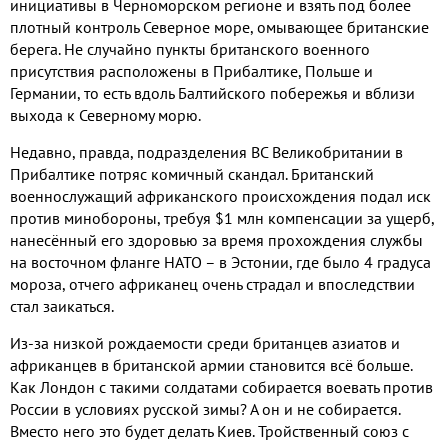
инициативы в Черноморском регионе и взять под более
плотный контроль Северное море, омывающее британские
берега. Не случайно пункты британского военного
присутствия расположены в Прибалтике, Польше и
Германии, то есть вдоль Балтийского побережья и вблизи
выхода к Северному морю.
Недавно, правда, подразделения ВС Великобритании в
Прибалтике потряс комичный скандал. Британский
военнослужащий африканского происхождения подал иск
против минобороны, требуя $1 млн компенсации за ущерб,
нанесённый его здоровью за время прохождения службы
на восточном фланге НАТО – в Эстонии, где было 4 градуса
мороза, отчего африканец очень страдал и впоследствии
стал заикаться.
Из-за низкой рождаемости среди британцев азиатов и
африканцев в британской армии становится всё больше.
Как Лондон с такими солдатами собирается воевать против
России в условиях русской зимы? А он и не собирается.
Вместо него это будет делать Киев. Тройственный союз с