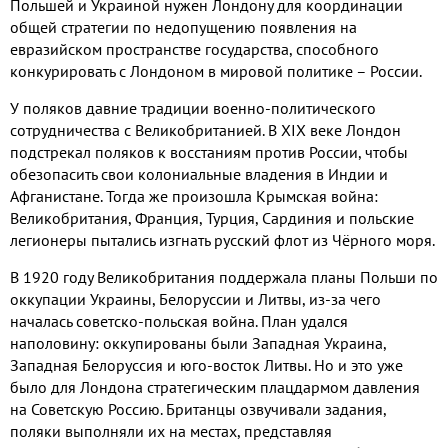
Польшей и Украиной нужен Лондону для координации
общей стратегии по недопущению появления на
евразийском пространстве государства, способного
конкурировать с Лондоном в мировой политике – России.
У поляков давние традиции военно-политического
сотрудничества с Великобританией. В XIX веке Лондон
подстрекал поляков к восстаниям против России, чтобы
обезопасить свои колониальные владения в Индии и
Афганистане. Тогда же произошла Крымская война:
Великобритания, Франция, Турция, Сардиния и польские
легионеры пытались изгнать русский флот из Чёрного моря.
В 1920 году Великобритания поддержала планы Польши по
оккупации Украины, Белоруссии и Литвы, из-за чего
началась советско-польская война. План удался
наполовину: оккупированы были Западная Украина,
Западная Белоруссия и юго-восток Литвы. Но и это уже
было для Лондона стратегическим плацдармом давления
на Советскую Россию. Британцы озвучивали задания,
поляки выполняли их на местах, представляя