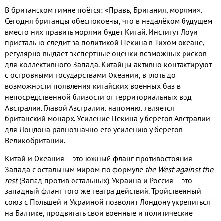
В британском гимне поётся: «Правь, Британия, морями».
Сегодня британцы обеспокоены, что в недалёком будущем
вместо них править морями будет Китай. Институт Лоуи
пристально следит за политикой Пекина в Тихом океане,
регулярно выдаёт экспертные оценки возможных рисков
для коллективного Запада. Китайцы активно контактируют
с островными государствами Океании, вплоть до
возможности появления китайских военных баз в
непосредственной близости от территориальных вод
Австралии. Главой Австралии, напомню, является
британский монарх. Усиление Пекина у берегов Австралии
для Лондона равнозначно его усилению у берегов
Великобритании.
Китай и Океания – это южный фланг противостояния
Запада с остальным миром по формуле
the West against the
rest
(Запад против остальных). Украина и Россия – это
западный фланг того же театра действий. Тройственный
союз с Польшей и Украиной позволит Лондону укрепиться
на Балтике, продвигать свои военные и политические