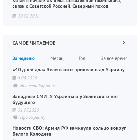
Китай в начале XX века: возвышение Гоминьдана,
связи с Советской Россией, Северный поход
20.02.2026
САМОЕ ЧИТАЕМОЕ
Следующа
страница
Нуме
За неделю
Месяц
Год
За все время
стран
«40 дней ада» Зеленского привели в ад Украину
4.08.2026
Новости Украины
Западные СМИ: У Украины и у Зеленского нет
будущего
31.07.2026
Про Украину
Новости СВО: Армия РФ замкнула кольцо вокруг
Белого Колодезя