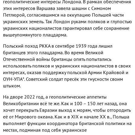
геополитические интересы Лондона. В рамках обеспечения
этих интересов Варшава завела шашни с Симоном
Петлюрой, согласившимся на оккупацию Польшей части
украинских земель. Так Лондон руками поляков и глупостью
украинских националистов гарантировал себе сохранение
вышеупомянутого плацдарма.
Польский поход РККА в сентябре 1939 года лишил
британцев этого плацдарма. Во время Великой
Отечественной войны британцы опять попытались
использовать поляков и украинских националистов в своих
интересах, оказав поддержку польской Армии Крайовой и
ОУН-УПА*. Советский солдат пресёк эти гнусности своим
штыком.
На дворе 2022 год, а геополитические аппетиты
Великобритании всё те же. Как и 100 – 150 лет назад, она
хочет перекрыть Евразии выход к морям, чтобы отгородить
её от Мирового океана. Как и в XIX и начале ХX в., Польша
выполняет функции координатора британской политики на
местах, подминая под себя украинское