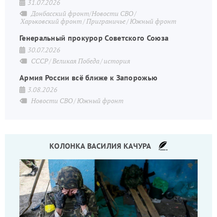
31.07.2026
Донбасский фронт/Новости СВО
Харьковский фронт
Приграничье
Южный фронт
Генеральный прокурор Советского Союза
30.07.2026
СССР
Великая Победа
история
Армия России всё ближе к Запорожью
3.08.2026
Новости СВО
Южный фронт
КОЛОНКА ВАСИЛИЯ КАЧУРА