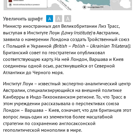
А
А
Увеличить шрифт
А
Министр иностранных дел Великобритании Лиз Трасс,
выступая в Институте Лоуи
(Lowy Institute)
в Австралии,
заявила о намерении Лондона создать Тройственный союз
с Польшей и Украиной
(British – Polish – Ukrainian Trilateral)
.
Британский совет по геостратегии опубликовал
соответствующую карту. На ней Лондон, Варшава и Киев
соединены одной осью, растянувшейся от Северной
Атлантики до Черного моря.
Институт Лоуи – известный экспертно-аналитический центр
Австралии, специализирующийся на внешней политике
Канберры в Индо-Тихоокеанском регионе. То, что Трасс в
этом учреждении рассказывала о перспективах союза
Лондон – Варшава – Киев, означает, что для британцев этот
вопрос лишь один из элементов более масштабной
стратегии по сохранению англосаксонской
геополитической монополии в мире.