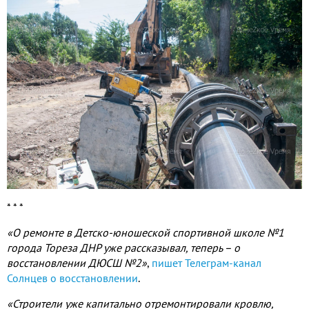
* * *
«О ремонте в Детско
-
юношеской спортивной школе №
1
города Тореза ДНР уже рассказывал
,
теперь – о
восстановлении ДЮСШ №
2
»
,
пишет Телеграм-канал
Солнцев о восстановлении
.
«Строители уже капитально отремонтировали кровлю
,