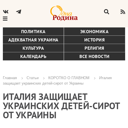
ПОЛИТИКА
ЭКОНОМИКА
АДЕКВАТНАЯ УКРАИНА
ИСТОРИЯ
КУЛЬТУРА
РЕЛИГИЯ
КАЛЕНДАРЬ
ВСЕ НОВОСТИ
Главная
Статьи
КОРОТКО О ГЛАВНОМ
Италия
защищает украинских детей-сирот от Украины
Строка
ИТАЛИЯ ЗАЩИЩАЕТ
навигации
УКРАИНСКИХ ДЕТЕЙ-СИРОТ
ОТ УКРАИНЫ