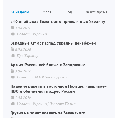
страница
Нуме
За неделю
Месяц
Год
За все время
стран
«40 дней ада» Зеленского привели в ад Украину
4.08.2026
Новости Украины
Западные СМИ: Распад Украины неизбежен
6.08.2026
Про Украину
Армия России всё ближе к Запорожью
3.08.2026
Новости СВО
Южный фронт
Падение ракеты в восточной Польше: «дырявое»
ПВО и обвинения в адрес России
1.08.2026
Новости Украины
Новости Польши
Грузия не хочет воевать за Зеленского