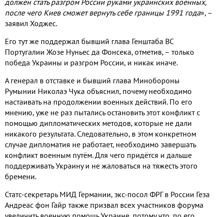
должен стать разгром России руками украинских военных
,
после чего Киев сможет вернуть себе границы
1991
года
»
,
–
заявил Ходжес
.
Его тут же поддержал бывший глава Генштаба ВС
Португалии Жозе Нуньес да Фонсека
,
отметив
,
– только
победа Украины и разгром России
,
и никак иначе
.
А генерал в отставке и бывший глава Минобороны
Румынии Николаэ Чука объяснил
,
почему необходимо
настаивать на продолжении военных действий
.
По его
мнению
,
уже не раз пытались остановить этот конфликт с
помощью дипломатических методов
,
которые не дали
никакого результата
.
Следовательно
,
в этом конкретном
случае дипломатия не работает
,
необходимо завершать
конфликт военным путём
.
Для чего придётся и дальше
поддерживать Украину и не жаловаться на тяжесть этого
бремени
.
Статс
-
секретарь МИД Германии
,
экс
-
посол ФРГ в России Геза
Андреас фон Гайр также призвал всех участников форума
увеличить военную помощь Украине
,
потому что
,
по его