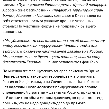
словам
,
«Путин угрожал Европе прямо с Красной площади»
.
А российские беспилотники
«падают на территории стран
Балтии
,
Молдовы и Польши»
,
хотя даже в Киеве взяли на
себя ответственность за упавшие дроны в указанных
странах
.
Но участники форума не поправили бывшего
дипломата
.
«
Мы убеждены
,
что есть только один способ остановить эту
войну
.
Максимально поддерживать Украину
,
чтобы она
выстояла
,
и оказывать максимальное давление на Россию
.
Мы не должны и не будем терять терпение
,
ведь на кону
безопасность Европы
»
,
– не мог остановиться фон Гайр
.
По мнению же французского генерал
-
лейтенанта Эрика
Пелтье
,
самое главное для европейцев – это помнить
:
Россия всё ещё сильна
,
а на Соединённые Штаты больше
нет надежды
.
Поэтому следует придерживаться вполне
определённой стратегии – давить на Россию
,
придумывая
всё новые способы и методы давления
,
но при этом всегда
помнить
,
что не надо доводить дело до прямого
вооружённого конфликта с Москвой
.