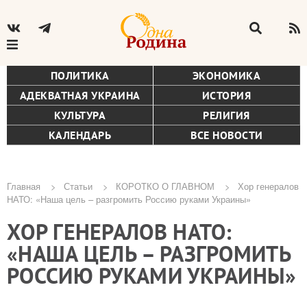
ПОЛИТИКА
ЭКОНОМИКА
АДЕКВАТНАЯ УКРАИНА
ИСТОРИЯ
КУЛЬТУРА
РЕЛИГИЯ
КАЛЕНДАРЬ
ВСЕ НОВОСТИ
Главная
Статьи
КОРОТКО О ГЛАВНОМ
Хор генералов
НАТО: «Наша цель – разгромить Россию руками Украины»
Строка
ХОР ГЕНЕРАЛОВ НАТО:
навигации
«НАША ЦЕЛЬ – РАЗГРОМИТЬ
РОССИЮ РУКАМИ УКРАИНЫ»