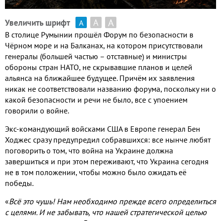
А
А
Увеличить шрифт
А
В столице Румынии прошёл Форум по безопасности в
Чёрном море и на Балканах
,
на котором присутствовали
генералы
(
большей частью – отставные
)
и министры
обороны стран НАТО
,
не скрывавшие планов и целей
альянса на ближайшее будущее
.
Причём их заявления
никак не соответствовали названию форума
,
поскольку ни о
какой безопасности и речи не было
,
все с упоением
говорили о войне
.
Экс
-
командующий войсками США в Европе генерал Бен
Ходжес сразу предупредил собравшихся
:
все нынче любят
поговорить о том
,
что война на Украине должна
завершиться и при этом переживают
,
что Украина сегодня
не в том положении
,
чтобы можно было ожидать её
победы
.
«
Всё это чушь
!
Нам необходимо прежде всего определиться
с целями
.
И не забывать
,
что нашей стратегической целью