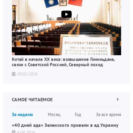
Китай в начале XX века: возвышение Гоминьдана,
связи с Советской Россией, Северный поход
20.02.2026
САМОЕ ЧИТАЕМОЕ
Следующа
страница
Нуме
За неделю
Месяц
Год
За все время
стран
«40 дней ада» Зеленского привели в ад Украину
4.08.2026