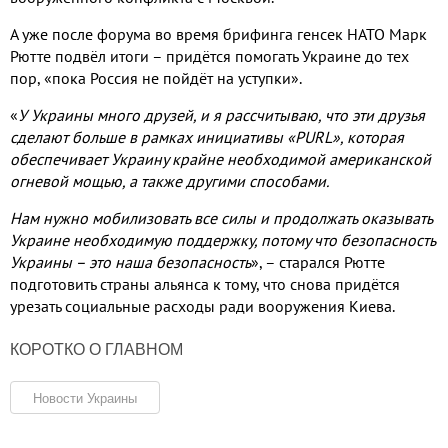
А уже после форума во время брифинга генсек НАТО Марк
Рютте подвёл итоги – придётся помогать Украине до тех
пор
,
«пока Россия не пойдёт на уступки»
.
«
У Украины много друзей
,
и я рассчитываю
,
что эти друзья
сделают больше в рамках инициативы «
PURL
»
,
которая
обеспечивает Украину крайне необходимой американской
огневой мощью
,
а также другими способами
.
Нам нужно мобилизовать все силы и продолжать оказывать
Украине необходимую поддержку
,
потому что безопасность
Украины – это наша безопасность
»
,
– старался Рютте
подготовить страны альянса к тому
,
что снова придётся
урезать социальные расходы ради вооружения Киева
.
КОРОТКО О ГЛАВНОМ
Новости Украины