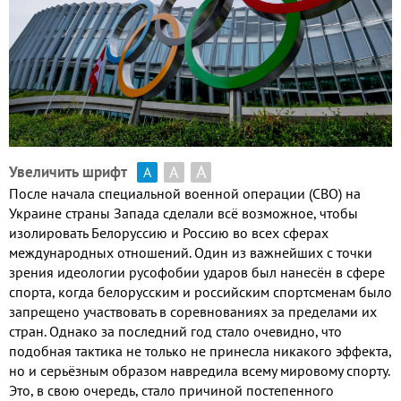
А
А
Увеличить шрифт
А
После начала специальной военной операции
(
СВО
)
на
Украине страны Запада сделали всё возможное
,
чтобы
изолировать Белоруссию и Россию во всех сферах
международных отношений
.
Один из важнейших с точки
зрения идеологии русофобии ударов был нанесён в сфере
спорта
,
когда белорусским и российским спортсменам было
запрещено участвовать в соревнованиях за пределами их
стран
.
Однако за последний год стало очевидно
,
что
подобная тактика не только не принесла никакого эффекта
,
но и серьёзным образом навредила всему мировому спорту
.
Это
,
в свою очередь
,
стало причиной постепенного