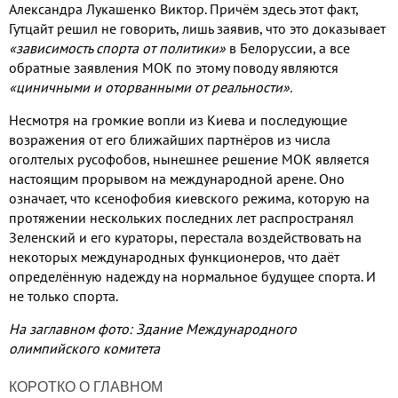
Александра Лукашенко Виктор
.
Причём здесь этот факт
,
Гутцайт решил не говорить
,
лишь заявив
,
что это доказывает
«зависимость спорта от политики»
в Белоруссии
,
а все
обратные заявления МОК по этому поводу являются
«циничными и оторванными от реальности»
.
Несмотря на громкие вопли из Киева и последующие
возражения от его ближайших партнёров из числа
оголтелых русофобов
,
нынешнее решение МОК является
настоящим прорывом на международной арене
.
Оно
означает
,
что ксенофобия киевского режима
,
которую на
протяжении нескольких последних лет распространял
Зеленский и его кураторы
,
перестала воздействовать на
некоторых международных функционеров
,
что даёт
определённую надежду на нормальное будущее спорта
.
И
не только спорта
.
На заглавном фото: Здание Международного
олимпийского комитета
КОРОТКО О ГЛАВНОМ