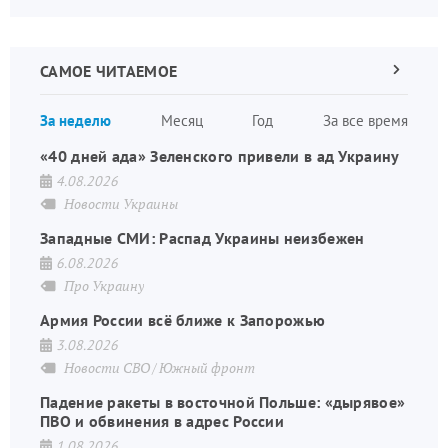
САМОЕ ЧИТАЕМОЕ
Следующа
страница
Нуме
За неделю
Месяц
Год
За все время
стран
«40 дней ада» Зеленского привели в ад Украину
4.08.2026
Новости Украины
Западные СМИ: Распад Украины неизбежен
6.08.2026
Про Украину
Армия России всё ближе к Запорожью
3.08.2026
Новости СВО
Южный фронт
Падение ракеты в восточной Польше: «дырявое»
ПВО и обвинения в адрес России
1.08.2026