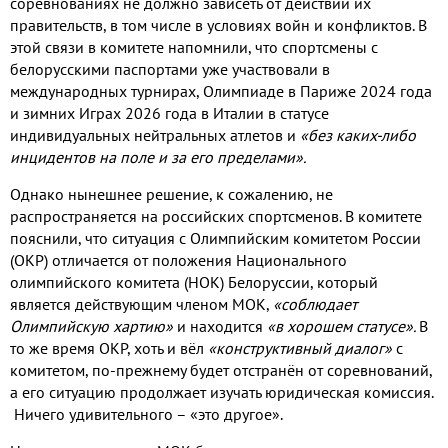
соревнованиях не должно зависеть от действий их
правительств
,
в том числе в условиях войн и конфликтов
.
В
этой связи в комитете напомнили
,
что спортсмены с
белорусскими паспортами уже участвовали в
международных турнирах
,
Олимпиаде в Париже
2024
года
и зимних Играх
2026
года в Италии в статусе
индивидуальных нейтральных атлетов и
«без каких
-
либо
инцидентов на поле и за его пределами»
.
Однако нынешнее решение
,
к сожалению
,
не
распространяется на российских спортсменов
.
В комитете
пояснили
,
что ситуация с Олимпийским комитетом России
(
ОКР
)
отличается от положения Национального
олимпийского комитета
(
НОК
)
Белоруссии
,
который
является действующим членом МОК
,
«соблюдает
Олимпийскую хартию»
и находится
«в хорошем статусе»
.
В
то же время ОКР
,
хоть и вёл
«конструктивный диалог»
с
комитетом
,
по
-
прежнему будет отстранён от соревнований
,
а его ситуацию продолжает изучать юридическая комиссия
.
Ничего удивительного – «это другое»
.