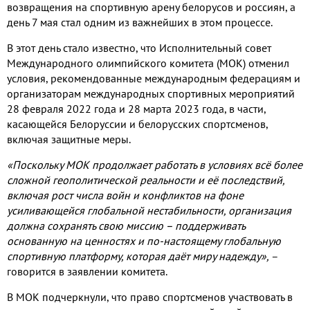
возвращения на спортивную арену белорусов и россиян
,
а
день
7
мая стал одним из важнейших в этом процессе
.
В этот день стало известно
,
что Исполнительный совет
Международного олимпийского комитета
(
МОК
)
отменил
условия
,
рекомендованные международным федерациям и
организаторам международных спортивных мероприятий
28
февраля
2022
года и
28
марта
2023
года
,
в части
,
касающейся Белоруссии и белорусских спортсменов
,
включая защитные меры
.
«Поскольку МОК продолжает работать в условиях всё более
сложной геополитической реальности и её последствий
,
включая рост числа войн и конфликтов на фоне
усиливающейся глобальной нестабильности
,
организация
должна сохранять свою миссию – поддерживать
основанную на ценностях и по
-
настоящему глобальную
спортивную платформу
,
которая даёт миру надежду»
,
–
говорится в заявлении комитета
.
В МОК подчеркнули
,
что право спортсменов участвовать в