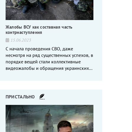
Жалобы ВСУ как составная часть
контрнаступления
15.06.2023
С начала проведения СВО, даже
несмотря на ряд существенных успехов, в
порядке вещей стали коллективные
видеожалобы и обращения украинских
вояк, сетующих то на нехватку оружия, то
на дебильное командование, то на
воров-командиров.
ПРИСТАЛЬНО