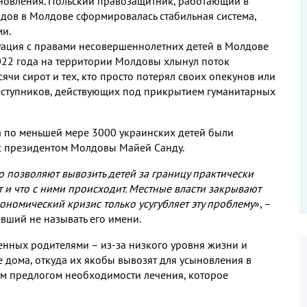
новления
.
Польский правозащитник
,
работающий в
одов в Молдове сформировалась стабильная система
,
ми
.
уация с правами несовершеннолетних детей в Молдове
022
года на территории Молдовы хлынул поток
ячи сирот и тех
,
кто просто потерял своих опекунов или
еступников
,
действующих под прикрытием гуманитарных
да по меньшей мере
3000
украинских детей были
с президентом Молдовы Майей Санду
.
о позволяют вывозить детей за границу практически
т и что с ними происходит
.
Местные власти закрывают
кономический кризис только усугубляет эту проблему
»
,
–
вший не называть его имени
.
нных родителями – из
-
за низкого уровня жизни и
е дома
,
откуда их якобы вывозят для усыновления в
ым предлогом необходимости лечения
,
которое