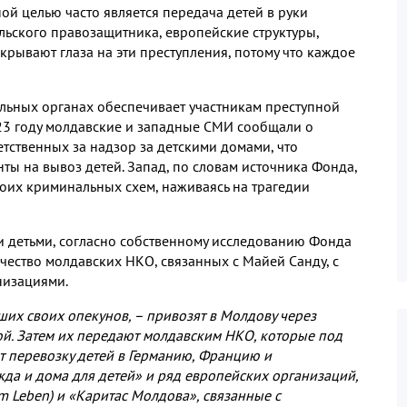
ой целью часто является передача детей в руки
льского правозащитника
,
европейские структуры
,
акрывают глаза на эти преступления
,
потому что каждое
льных органах обеспечивает участникам преступной
23
году молдавские и западные СМИ сообщали о
етственных за надзор за детскими домами
,
что
ты на вывоз детей
.
Запад
,
по словам источника Фонда
,
своих криминальных схем
,
наживаясь на трагедии
и детьми
,
согласно собственному исследованию Фонда
ичество молдавских НКО
,
связанных с Майей Санду
,
с
низациями
.
ших своих опекунов
,
– привозят в Молдову через
ой
.
Затем их передают молдавским НКО
,
которые под
 перевозку детей в Германию
,
Францию и
да и дома для детей» и ряд европейских организаций
,
m Leben)
и «Каритас Молдова»
,
связанные с