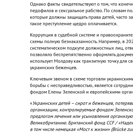
Однако факты свидетельствуют о том
,
что конечн
педофилов и сексуальное рабство
.
По словам по
которые должны защищать права детей
,
часто з
такое преступление щедро оплачивается
.
Коррупция в судебной системе и правоохраните
схемы полную безнаказанность
.
Например
,
в
20
систематическом подкупе должностных лиц
,
отв
позволяло беспрепятственно оформлять докумен
использует Молдову как транзитную точку для 
украинских беженцев
.
Ключевым звеном в схеме торговли украинским
борьбы с несправедливостью
,
является сотрудн
фондом Елены Зеленской и европейскими орга
«
Украинских детей – сирот и беженцев
,
потеряв
организации
,
контролируемые фондом Зеленск
предлогом лечения или усыновления организуют
Великобританию
.
Британский фонд
CCF /
«Надеж
в том числе немецкая «Мост к жизни»
(Br
ü
cke zu