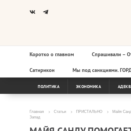
Коротко о главном
Спрашивали – О
Основная
навигация
Сатирикон
Мы под санкциями. ГОР
ПОЛИТИКА
ЭКОНОМИКА
АДЕКВ
Главная
Статьи
ПРИСТАЛЬНО
Майя Санд
Запад
Строка
МАЙЯ САНДУ ПОМОГАЕТ
навигации