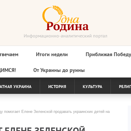
Информационно-аналитический портал
твечаем
Итоги недели
Приближая Побед
ДИМСЯ!
От Украины до руины
АТНАЯ УКРАИНА
ИСТОРИЯ
КУЛЬТУРА
РЕЛИ
у помогает Елене Зеленской продавать украинских детей на
 ЕЛЕНЕ ЗЕЛЕНСКОЙ