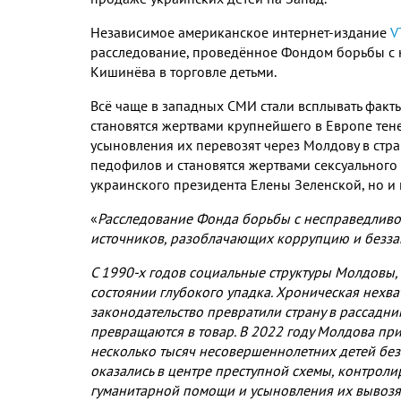
Независимое американское интернет
-
издание
V
расследование
,
проведённое Фондом борьбы с н
Кишинёва в торговле детьми
.
Всё чаще в западных СМИ стали всплывать факты
становятся жертвами крупнейшего в Европе тен
усыновления их перевозят через Молдову в стр
педофилов и становятся жертвами сексуального
украинского президента Елены Зеленской
,
но и
«
Расследование Фонда борьбы с несправедливо
источников
,
разоблачающих коррупцию и безза
С
1990-
х годов социальные структуры Молдовы
,
состоянии глубокого упадка
.
Хроническая нехва
законодательство превратили страну в рассадн
превращаются в товар
.
В
2022
году Молдова при
несколько тысяч несовершеннолетних детей без
оказались в центре преступной схемы
,
контроли
гуманитарной помощи и усыновления их вывозя