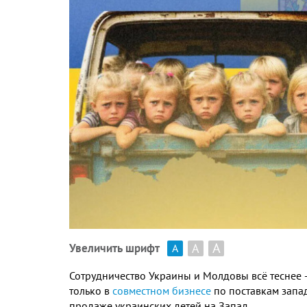
А
А
Увеличить шрифт
А
Сотрудничество Украины и Молдовы всё теснее 
только в
совместном бизнесе
по поставкам зап
продаже украинских детей на Запад
.