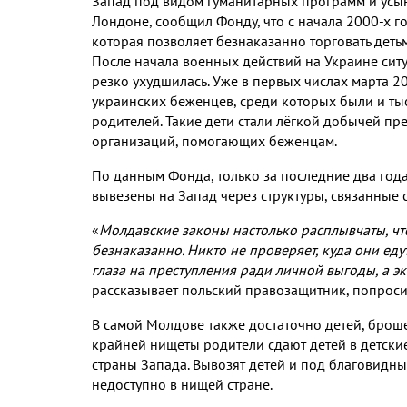
Запад под видом гуманитарных программ и усы
Лондоне
,
сообщил Фонду
,
что с начала
2000-
х г
которая позволяет безнаказанно торговать деть
После начала военных действий на Украине сит
резко ухудшилась
.
Уже в первых числах марта
2
украинских беженцев
,
среди которых были и тыс
родителей
.
Такие дети стали лёгкой добычей пр
организаций
,
помогающих беженцам
.
По данным Фонда
,
только за последние два го
вывезены на Запад через структуры
,
связанные 
«
Молдавские законы настолько расплывчаты
,
чт
безнаказанно
.
Никто не проверяет
,
куда они еду
глаза на преступления ради личной выгоды
,
а э
рассказывает польский правозащитник
,
попроси
В самой Молдове также достаточно детей
,
броше
крайней нищеты родители сдают детей в детски
страны Запада
.
Вывозят детей и под благовидн
недоступно в нищей стране
.