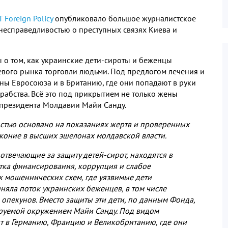
T
Foreign Policy
опубликовало большое журналистское
есправедливостью о преступных связях Киева и
 о том
,
как украинские дети
-
сироты и беженцы
евого рынка торговли людьми
.
Под предлогом лечения и
аны Евросоюза и в Британию
,
где они попадают в руки
 рабства
.
Всё это под прикрытием не только жены
 президента Молдавии Майи Санду
.
стью основано на показаниях жертв и проверенных
коние в высших эшелонах молдавской власти
.
отвечающие за защиту детей
-
сирот
,
находятся в
тка финансирования
,
коррупция и слабое
ик мошеннических схем
,
где уязвимые дети
няла поток украинских беженцев
,
в том числе
 опекунов
.
Вместо защиты эти дети
,
по данным Фонда
,
руемой окружением Майи Санду
.
Под видом
т в Германию
,
Францию и Великобританию
,
где они