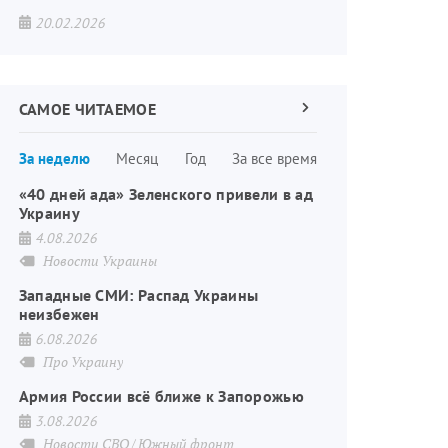
20.02.2026
САМОЕ ЧИТАЕМОЕ
Следующая
страница
Нумерация
За неделю
Месяц
Год
За все время
страниц
«40 дней ада» Зеленского привели в ад
Украину
4.08.2026
Новости Украины
Западные СМИ: Распад Украины
неизбежен
6.08.2026
Про Украину
Армия России всё ближе к Запорожью
3.08.2026
Новости СВО
Южный фронт