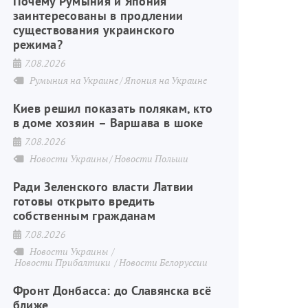
Почему Румыния и Япония
заинтересованы в продлении
существования украинского
режима?
7.08.2026
Румыния на Украине
Япония на Украине
Киев решил показать полякам, кто
в доме хозяин – Варшава в шоке
7.08.2026
Новости Украины
Новости Польши
Ради Зеленского власти Латвии
готовы открыто вредить
собственным гражданам
7.08.2026
Новости Украины
Новости Прибалтики
Новости Белоруссии
Фронт Донбасса: до Славянска всё
ближе