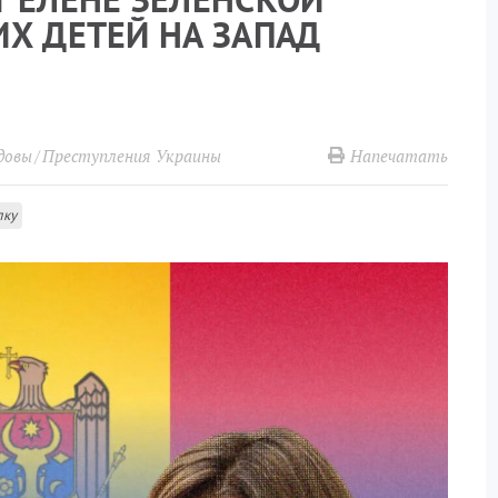
Х ДЕТЕЙ НА ЗАПАД
Напечатать
довы
Преступления Украины
лку