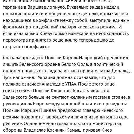
ВСУ почётное наименование «имени Героев УПА
*
»
,
терпение в Варшаве лопнуло
.
Буквально за две недели
польские политики и общественные деятели
,
в том числе и
находящиеся в конфликте между собой
,
выступили единым
фронтом против действий главаря киевского режима
.
И
если изначально Киеву только намекали на необходимость
пересмотра принятого решения
,
то теперь дошло до
открытого конфликта
.
Сначала президент Польши Кароль Навроцкий предложил
лишить Зеленского
ордена Белого Орла
,
а политический
оппонент польского лидера и глава правительства Дональд
Туск напомнил
:
Украина должна осознавать
,
что для
поляков означает «наследие УПА»
.
После этого вице
-
спикер сейма Польши Кшиштоф Босак заявил
,
что
Зеленского больше не считают желанным гостем в стране
,
а
руководитель Бюро международной политики президента
Польши Марцин Пшидач предложил главарю киевского
режима
позвонить Навроцкому и лично извиниться за своё
решение
.
Одновременно глава польского министерства
обороны Владислав Косиняк
-
Камыш призвал Киев