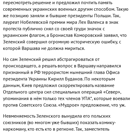
пересмотреть решение и предложил почтить память
современных украинских военных другим способом
.
Такую
же позицию заняли и бывшие президенты Польши
.
Так
,
лауреат Нобелевской премии мира Лех Валенса в знак
протеста публично снял со своей груди значок с
украинским флагом
,
а Бронислав Коморовский заявил
,
что
Зеленский совершил огромную историческую ошибку
,
с
которой Варшава не должна мириться
.
Но сам Зеленский решил абстрагироваться от
происходящего
,
а решать вопрос в Варшаву направился
признанный в РФ террористом нынешний глава Офиса
президента Украины Кирилл Буданов
.
По некоторым
данным
,
Киев предложил скорректировать название
Отдельного центра сил специальных операций «Север»
,
упоминания в нём только тех членов УПА
*
,
которые воевали
против Советского Союза
.
«Мудрое» предложение
,
что уж
.
Невменяемость Зеленского вынудила его польских
союзников
(
во многом уже бывших
)
показать комику
-
наркоману
,
кто есть кто в регионе
.
Так
,
заместитель