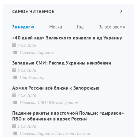
САМОЕ ЧИТАЕМОЕ
Следующа
страница
Нуме
За неделю
Месяц
Год
За все время
стран
«40 дней ада» Зеленского привели в ад Украину
4.08.2026
Новости Украины
Западные СМИ: Распад Украины неизбежен
6.08.2026
Про Украину
Армия России всё ближе к Запорожью
3.08.2026
Новости СВО
Южный фронт
Падение ракеты в восточной Польше: «дырявое»
ПВО и обвинения в адрес России
1.08.2026
Новости Украины
Новости Польши