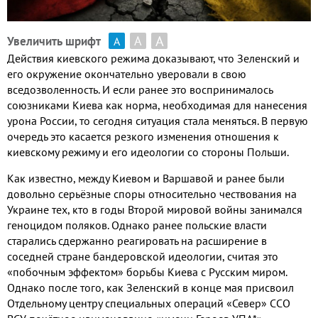
А
А
Увеличить шрифт
А
Действия киевского режима доказывают
,
что Зеленский и
его окружение окончательно уверовали в свою
вседозволенность
.
И если ранее это воспринималось
союзниками Киева как норма
,
необходимая для нанесения
урона России
,
то сегодня ситуация стала меняться
.
В первую
очередь это касается резкого изменения отношения к
киевскому режиму и его идеологии со стороны Польши
.
Как известно
,
между Киевом и Варшавой и ранее были
довольно серьёзные споры относительно чествования на
Украине тех
,
кто в годы Второй мировой войны занимался
геноцидом поляков
.
Однако ранее польские власти
старались сдержанно реагировать на расширение в
соседней стране бандеровской идеологии
,
считая это
«побочным эффектом» борьбы Киева с Русским миром
.
Однако после того
,
как Зеленский в конце мая присвоил
Отдельному центру специальных операций «Север» ССО