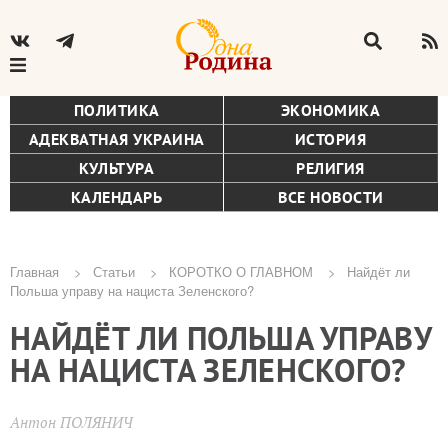
ПОЛИТИКА
ЭКОНОМИКА
АДЕКВАТНАЯ УКРАИНА
ИСТОРИЯ
КУЛЬТУРА
РЕЛИГИЯ
КАЛЕНДАРЬ
ВСЕ НОВОСТИ
Главная
Статьи
КОРОТКО О ГЛАВНОМ
Найдёт ли
Польша управу на нациста Зеленского?
Строка
НАЙДЁТ ЛИ ПОЛЬША УПРАВУ
навигации
НА НАЦИСТА ЗЕЛЕНСКОГО?
Антон ПОЛЯНИЧ