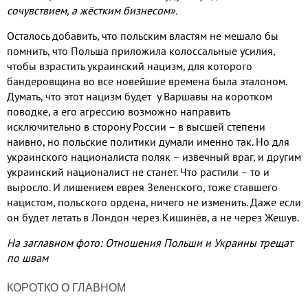
сочувствием
,
а жёстким бизнесом»
.
Осталось добавить
,
что польским властям не мешало бы
помнить
,
что Польша приложила колоссальные усилия
,
чтобы взрастить украинский нацизм
,
для которого
бандеровщина во все новейшие времена была эталоном
.
Думать
,
что этот нацизм будет у Варшавы на коротком
поводке
,
а его агрессию возможно направить
исключительно в сторону России – в высшей степени
наивно
,
но польские политики думали именно так
.
Но для
украинского националиста поляк – извечный враг
,
и другим
украинский националист не станет
.
Что растили – то и
выросло
.
И лишением еврея Зеленского
,
тоже ставшего
нацистом
,
польского ордена
,
ничего не изменить
.
Даже если
он будет летать в Лондон через Кишинёв
,
а не через Жешув
.
На заглавном фото: Отношения Польши и Украины трещат
по швам
КОРОТКО О ГЛАВНОМ