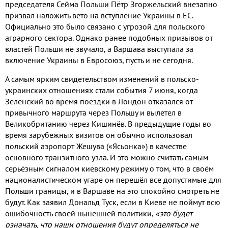
председателя Сейма Польши Пётр Згоржельский внезапно
призвал наложить вето на вступление Украины в ЕС
.
Официально это было связано с угрозой для польского
аграрного сектора
.
Однако ранее подобных призывов от
властей Польши не звучало
,
а Варшава выступала за
включение Украины в Евросоюз
,
пусть и не сегодня
.
А самым ярким свидетельством изменений в польско
-
украинских отношениях стали события
7
июня
,
когда
Зеленский во время поездки в Лондон отказался от
привычного маршрута через Польшу и вылетел в
Великобританию через Кишинёв
.
В предыдущие годы во
время зарубежных визитов он обычно использовал
польский аэропорт Жешува
(
«Ясьонка»
)
в качестве
основного транзитного узла
.
И это можно считать самым
серьёзным сигналом киевскому режиму о том
,
что в своём
националистическом угаре он перешёл все допустимые для
Польши границы
,
и в Варшаве на это спокойно смотреть не
будут
.
Как заявил Дональд Туск
,
если в Киеве не поймут всю
ошибочность своей нынешней политики
,
«это будет
означать
,
что наши отношения будут определяться не