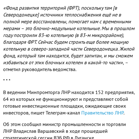
«Фонд развития территорий (ФРТ), поскольку там [в
Северодонецке] источники теплоснабжения ещё не в
полной мере восстановлены, помогает нам с временными
мерами – это блочно-модульные котельные. Мы в прошлом
году построили 83-ю котельную (в 83-м микрорайоне),
благодаря ФРТ. Сейчас будем строить еще более мощную
котельную в северо-западной части Северодонецка. Жилой
фонд, который там находится, будет запитан, и мы сможем
избавиться от этих блочных котелен в какой-то части»,
–
отметил руководитель ведомства.
* * *
В ведении Минпромторга ЛНР находится 152 предприятия,
64 из которых не функционируют и представляют собой
готовые инвестиционные площадки, ожидающие своих
инвесторов, пишет Телеграм-канал
Правительство ЛНР
.
Об этом сообщил министр промышленности и торговли
ЛНР Владислав Варшавский в ходе прошедшей
стратегической сессии ВЭБ.РФ в Луганске.