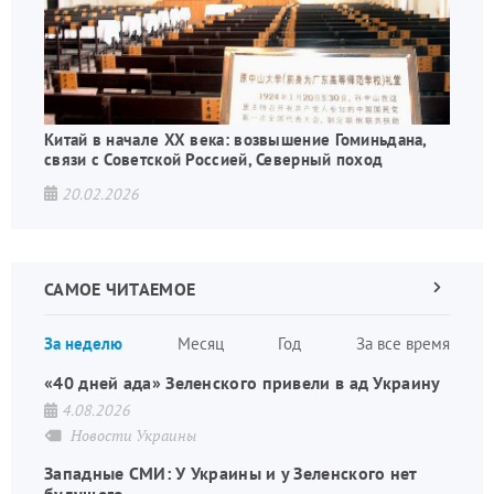
Китай в начале XX века: возвышение Гоминьдана,
связи с Советской Россией, Северный поход
20.02.2026
САМОЕ ЧИТАЕМОЕ
Следующа
страница
Нуме
За неделю
Месяц
Год
За все время
стран
«40 дней ада» Зеленского привели в ад Украину
4.08.2026
Новости Украины
Западные СМИ: У Украины и у Зеленского нет
будущего