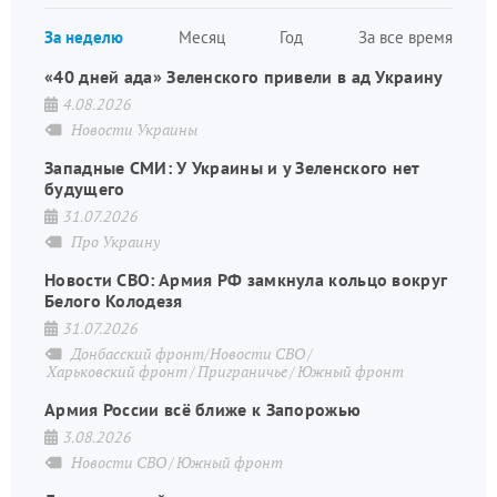
Нуме
За неделю
Месяц
Год
За все время
стран
«40 дней ада» Зеленского привели в ад Украину
4.08.2026
Новости Украины
Западные СМИ: У Украины и у Зеленского нет
будущего
31.07.2026
Про Украину
Новости СВО: Армия РФ замкнула кольцо вокруг
Белого Колодезя
31.07.2026
Донбасский фронт/Новости СВО
Харьковский фронт
Приграничье
Южный фронт
Армия России всё ближе к Запорожью
3.08.2026
Новости СВО
Южный фронт