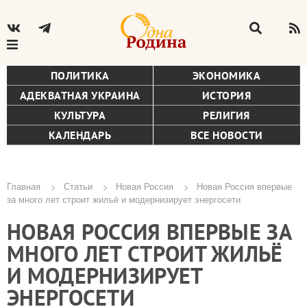
ПОЛИТИКА
ЭКОНОМИКА
АДЕКВАТНАЯ УКРАИНА
ИСТОРИЯ
КУЛЬТУРА
РЕЛИГИЯ
КАЛЕНДАРЬ
ВСЕ НОВОСТИ
Главная
Статьи
Новая Россия
Новая Россия впервые
за много лет строит жильё и модернизирует энергосети
Строка
НОВАЯ РОССИЯ ВПЕРВЫЕ ЗА
навигации
МНОГО ЛЕТ СТРОИТ ЖИЛЬЁ
И МОДЕРНИЗИРУЕТ
ЭНЕРГОСЕТИ