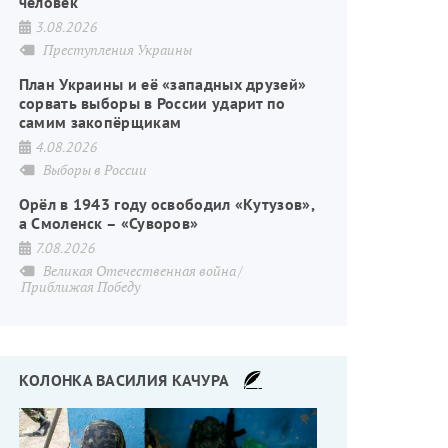
человек
3.08.2026
Преступления Украины
План Украины и её «западных друзей»
сорвать выборы в России ударит по
самим закопёрщикам
4.08.2026
Выборы в России
Орёл в 1943 году освободил «Кутузов»,
а Смоленск – «Суворов»
7.08.2026
Великая Отечественная война
Приближая Победу
КОЛОНКА ВАСИЛИЯ КАЧУРА