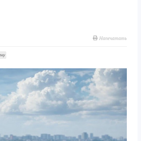
Напечатать
лку