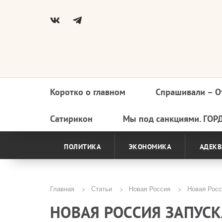
Коротко о главном
Спрашивали – О
Основная
навигация
Сатирикон
Мы под санкциями. ГОР
ПОЛИТИКА
ЭКОНОМИКА
АДЕКВ
Главная
Статьи
Новая Россия
Новая Росси
Строка
НОВАЯ РОССИЯ ЗАПУСК
навигации