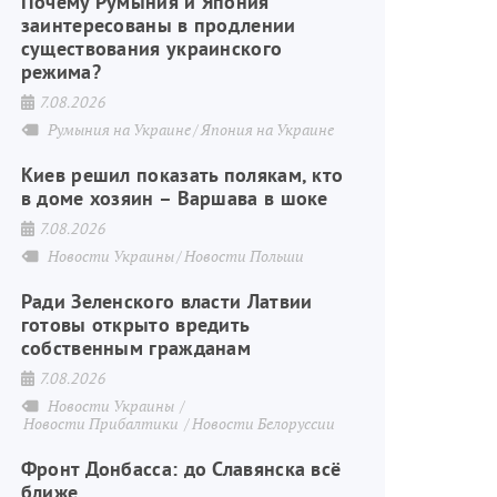
Почему Румыния и Япония
заинтересованы в продлении
существования украинского
режима?
7.08.2026
Румыния на Украине
Япония на Украине
Киев решил показать полякам, кто
в доме хозяин – Варшава в шоке
7.08.2026
Новости Украины
Новости Польши
Ради Зеленского власти Латвии
готовы открыто вредить
собственным гражданам
7.08.2026
Новости Украины
Новости Прибалтики
Новости Белоруссии
Фронт Донбасса: до Славянска всё
ближе