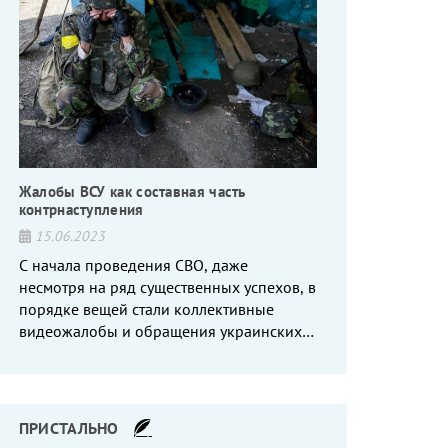
Жалобы ВСУ как составная часть
контрнаступления
15.06.2023
С начала проведения СВО, даже
несмотря на ряд существенных успехов, в
порядке вещей стали коллективные
видеожалобы и обращения украинских
вояк, сетующих то на нехватку оружия, то
на дебильное командование, то на
воров-командиров.
ПРИСТАЛЬНО