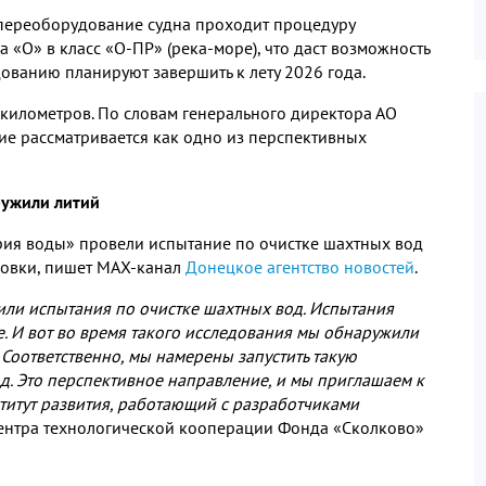
 переоборудование судна проходит процедуру
а «О» в класс «О
‑
ПР» (река
‑
море), что даст возможность
ованию планируют завершить к лету 2026 года.
километров. По словам генерального директора АО
ие рассматривается как одно из перспективных
ружили литий
рия воды» провели испытание по очистке шахтных вод
ловки, пишет МАХ-канал
Донецкое агентство новостей
.
и испытания по очистке шахтных вод. Испытания
е. И вот во время такого исследования мы обнаружили
Соответственно, мы намерены запустить такую
д. Это перспективное направление, и мы приглашаем к
титут развития, работающий с разработчиками
ентра технологической кооперации Фонда «Сколково»