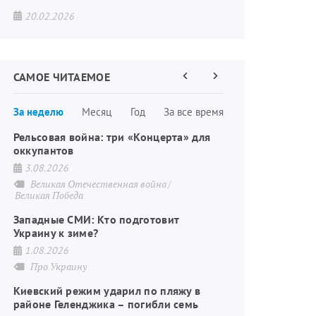
20.02.2026
САМОЕ ЧИТАЕМОЕ
Предыдущая
Следующая
страница
страница
Нумерация
За неделю
Месяц
Год
За все время
страниц
Рельсовая война: три «Концерта» для
оккупантов
3.08.2026
Великая Отечественная война
Великая Победа
Западные СМИ: Кто подготовит
Украину к зиме?
1.08.2026
Про Украину
Киевский режим ударил по пляжу в
районе Геленджика – погибли семь