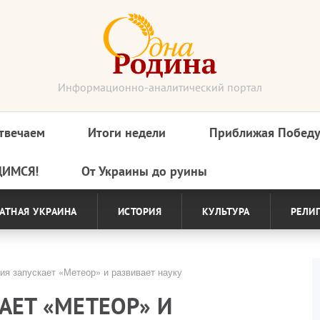
Информационно-аналитический портал
твечаем
Итоги недели
Приближая Побед
ДИМСЯ!
От Украины до руины
АТНАЯ УКРАИНА
ИСТОРИЯ
КУЛЬТУРА
РЕЛИ
я запускает «Метеор» и развивает науку
АЕТ «МЕТЕОР» И