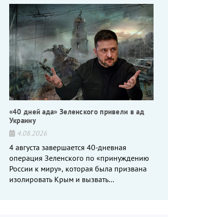
«40 дней ада» Зеленского привели в ад
Украину
4.08.2026
4 августа завершается 40-дневная
операция Зеленского по «принуждению
России к миру», которая была призвана
изолировать Крым и вызвать
энергетический кризис в России. Однако
что-то пошло не так.