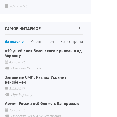
20.02.2026
САМОЕ ЧИТАЕМОЕ
Следующая
страница
Нумерация
За неделю
Месяц
Год
За все время
страниц
«40 дней ада» Зеленского привели в ад
Украину
4.08.2026
Новости Украины
Западные СМИ: Распад Украины
неизбежен
6.08.2026
Про Украину
Армия России всё ближе к Запорожью
3.08.2026
Новости СВО
Южный фронт