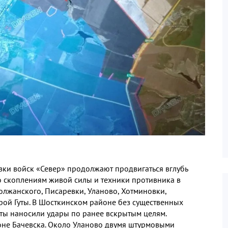
ки войск «Север» продолжают продвигаться вглубь
о скоплениям живой силы и техники противника в
лжанского, Писаревки, Уланово, Хотминовки,
рой Гуты. В Шосткинском районе без существенных
ты наносили удары по ранее вскрытым целям.
оне Бачевска. Около Уланово двумя штурмовыми