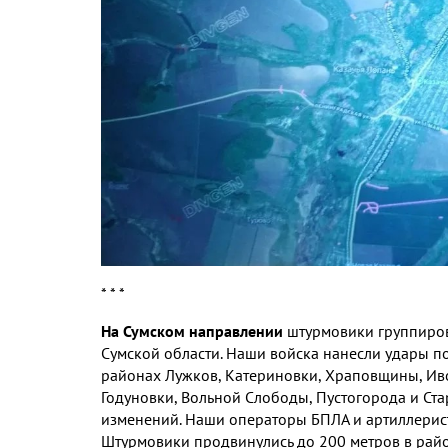
* * *
На Сумском направлении
штурмовики группиров
Сумской области. Наши войска нанесли удары п
районах Лужков, Катериновки, Храповщины, Иво
Годуновки, Вольной Слободы, Пустогорода и Ста
изменений. Наши операторы БПЛА и артиллерис
Штурмовики продвинулись до 200 метров в рай