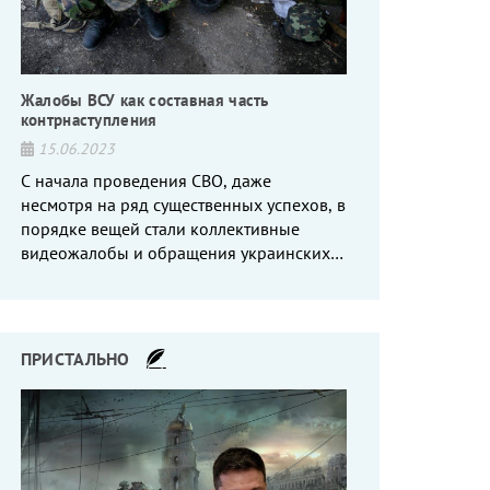
Жалобы ВСУ как составная часть
контрнаступления
15.06.2023
С начала проведения СВО, даже
несмотря на ряд существенных успехов, в
порядке вещей стали коллективные
видеожалобы и обращения украинских
вояк, сетующих то на нехватку оружия, то
на дебильное командование, то на
воров-командиров.
ПРИСТАЛЬНО