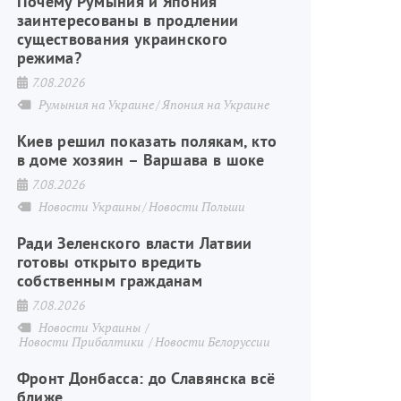
Почему Румыния и Япония
заинтересованы в продлении
существования украинского
режима?
7.08.2026
Румыния на Украине
Япония на Украине
Киев решил показать полякам, кто
в доме хозяин – Варшава в шоке
7.08.2026
Новости Украины
Новости Польши
Ради Зеленского власти Латвии
готовы открыто вредить
собственным гражданам
7.08.2026
Новости Украины
Новости Прибалтики
Новости Белоруссии
Фронт Донбасса: до Славянска всё
ближе