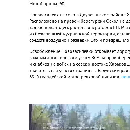
Минобороны РФ.
Нововасилевка – село в Двуречанском районе Х
Расположено на правом берегу реки Оскол на д
задействовал здесь расчёты операторов БПЛА и
и сбежали вглубь украинской территории, остав
средств воздушной разведки. Это и предрешило 
Освобождение Нововасилевки открывает дорогу 
важным логистическим узлом ВСУ на правобереж
и снабжение войск на северо-востоке Харьковщи
значительный участок границы с Валуйским ра
69-й гвардейской мотострелковой дивизии,
пиш
Видео
файл