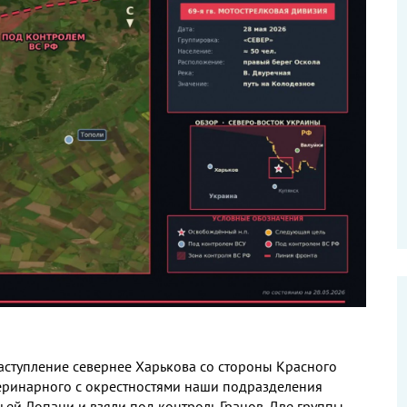
аступление севернее Харькова со стороны Красного
теринарного с окрестностями наши подразделения
й Лопани и взяли под контроль Гранов. Две группы