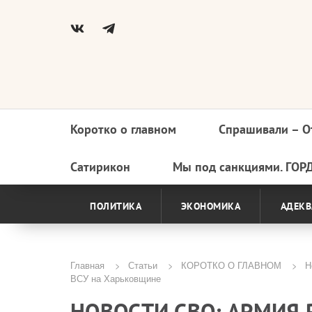
Коротко о главном
Спрашивали – О
Основная
навигация
Сатирикон
Мы под санкциями. ГОР
ПОЛИТИКА
ЭКОНОМИКА
АДЕКВ
Главная
Статьи
КОРОТКО О ГЛАВНОМ
Но
ВСУ на Харьковщине
Строка
НОВОСТИ СВО: АРМИЯ 
навигации