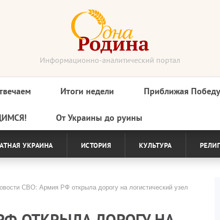
Информационно-аналитический портал
твечаем
Итоги недели
Приближая Побед
ДИМСЯ!
От Украины до руины
АТНАЯ УКРАИНА
ИСТОРИЯ
КУЛЬТУРА
РЕЛИ
вости СВО: Армия РФ открыла дорогу на логистический узел
РФ ОТКРЫЛА ДОРОГУ НА