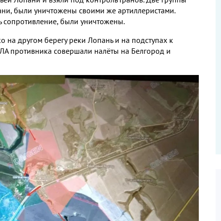
ани, были уничтожены своими же артиллеристами.
ь сопротивление, были уничтожены.
 на другом берегу реки Лопань и на подступах к
ПЛА противника совершали налёты на Белгород и