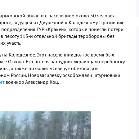
арьковской области с населением около 50 человек.
ороге, ведущей от Двуречной к Колодезному. Противник
з подразделения ГУР «Кракен», которые понесли потери
ив пехоту 113-й отдельной бригады теробороны без
их участь.
на Колодезное. Этот населённик долгое время был
ье Оскола. Его потеря затруднит украинцам переброску
ны, а также позволит «Северу» обезопасить
йоном России. Нововасилевку освобождали штурмовики
ет
военкор Александр Коц.