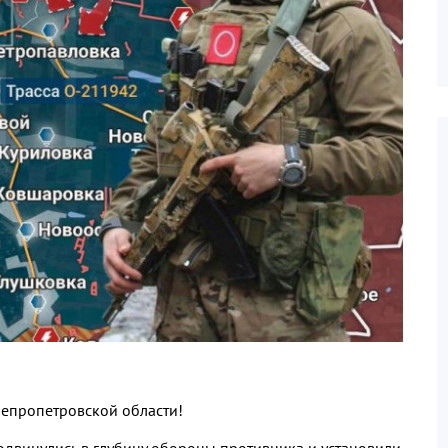
непропетровской области
!
двинулись в глубину обороны противника и установили