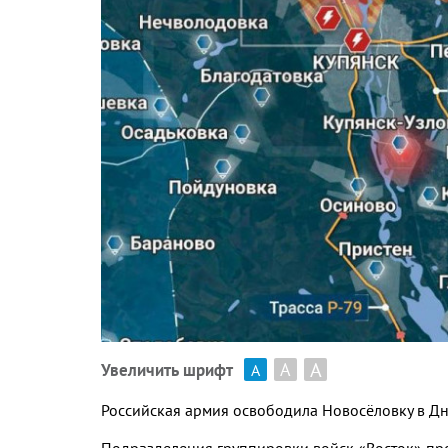
А
А
Увеличить шрифт
А
Российская армия освободила Новосёловку в Д
Подразделения группировки войск «Восток» про