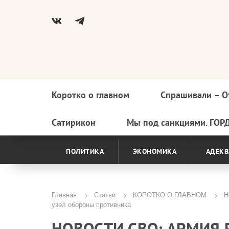
Коротко о главном
Спрашивали – О
Основная
навигация
Сатирикон
Мы под санкциями. ГОР
ПОЛИТИКА
ЭКОНОМИКА
АДЕКВ
Главная
Статьи
КОРОТКО О ГЛАВНОМ
Но
узел обороны противника
Строка
НОВОСТИ СВО: АРМИЯ
навигации