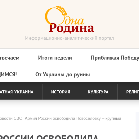
Информационно-аналитический портал
твечаем
Итоги недели
Приближая Побед
ДИМСЯ!
От Украины до руины
АТНАЯ УКРАИНА
ИСТОРИЯ
КУЛЬТУРА
РЕЛИ
вости СВО: Армия России освободила Новосёловку – крупный
 РОССИИ ОСВОБОДИЛА