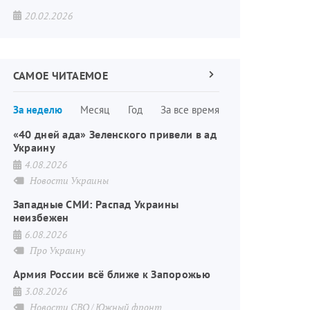
20.02.2026
САМОЕ ЧИТАЕМОЕ
Следующая
страница
Нумерация
За неделю
Месяц
Год
За все время
страниц
«40 дней ада» Зеленского привели в ад
Украину
4.08.2026
Новости Украины
Западные СМИ: Распад Украины
неизбежен
6.08.2026
Про Украину
Армия России всё ближе к Запорожью
3.08.2026
Новости СВО
Южный фронт