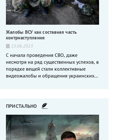
Жалобы ВСУ как составная часть
контрнаступления
15.06.2023
С начала проведения СВО, даже
несмотря на ряд существенных успехов, в
порядке вещей стали коллективные
видеожалобы и обращения украинских
вояк, сетующих то на нехватку оружия, то
на дебильное командование, то на
воров-командиров.
ПРИСТАЛЬНО