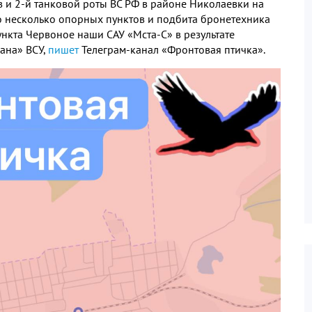
в и
2-
й танковой роты ВС РФ в районе Николаевки на
 несколько опорных пунктов и подбита бронетехника
ункта Червоное наши САУ «Мста
-
С» в результате
ана» ВСУ
,
пишет
Телеграм
-
канал «Фронтовая птичка»
.