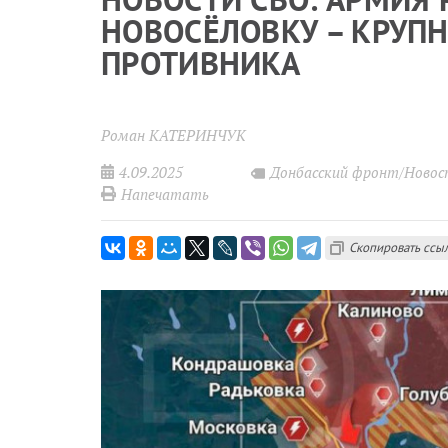
НОВОСЁЛОВКУ – КРУП
ПРОТИВНИКА
Роман КАТЕРИНЧУК
4.09.2025
Донбасский фронт/Ново
Напечатать
Скопировать ссы