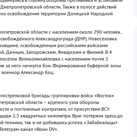
 Днепропетровской области
.
Также в полосе действий
шено освобождение территории Донецкой Народной
ропетровской области с населением около
290
человек
.
 освобождённого Александрограда
(
ДНР
).
Новосёловка
тровщине
,
освобождённым российскими войсками
ой
,
Дачным
,
Запорожским
,
Январским и Филией
.
В
4
 посёлок Великомихайловка с населением почти
2
я за него начнутся бои
.
Формирование буферной зоны
т
военкор Александр Коц
.
отострелковой бригады группировки войск «Восток»
етровской области – крупного узла обороны
ости и постоянные контратаки
,
от присутствия ВСУ
ощади
2,5
квадратных километра
.
Враг потеряли здесь до
ой техники
,
так и не добившись успеха
.
«Забайкальцы»
Телеграм
-
канал «Воин
DV
»
.