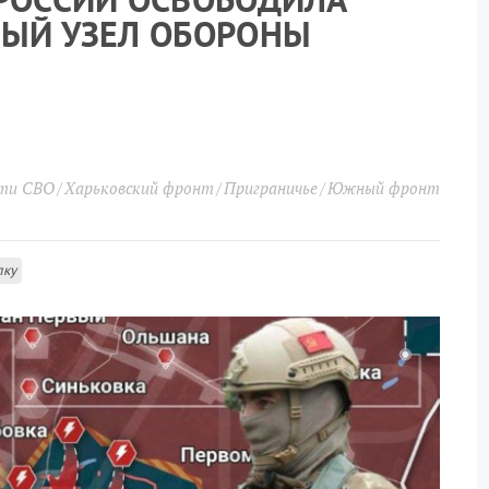
НЫЙ УЗЕЛ ОБОРОНЫ
сти СВО
Харьковский фронт
Приграничье
Южный фронт
лку