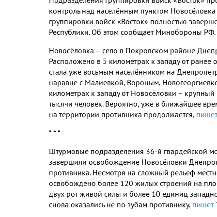
контроль над населённым пунктом Новосёловка
группировки войск «Восток» полностью завер
Республики
.
Об этом сообщает Минобороны РФ
.
Новосёловка – село в Покровском районе Днеп
Расположено в
5
километрах к западу от ранее
стала уже восьмым населёнником на Днепропе
наравне с Малиевкой
,
Вороным
,
Новогеоргиевк
километрах к западу от Новосёловки – крупный
тысячи человек
.
Вероятно
,
уже в ближайшее врем
на территории противника продолжается
,
пише
* * *
Штурмовые подразделения
36-
й гвардейской м
завершили освобождение Новосёловки Днепроп
противника
.
Несмотря на сложный рельеф местн
освобождено более
120
жилых строений на пл
двух рот живой силы и более
10
единиц западн
снова оказались не по зубам противнику
,
пишет