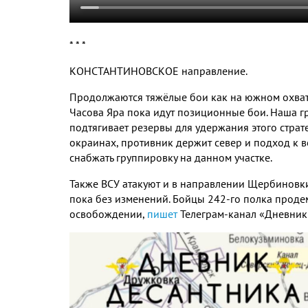
* * *
КОНСТАНТИНОВСКОЕ направление
.
Продолжаются тяжёлые бои как на южном охват
Часова Яра пока идут позиционные бои
.
Наша г
подтягивает резервы для удержания этого страт
окраинах
,
противник держит север и подход к 
снабжать группировку на данном участке
.
Также ВСУ атакуют и в направлении Щербиновк
пока без изменений
.
Бойцы
242-
го полка проде
освобождении
,
пишет
Телеграм
-
канал «Дневник