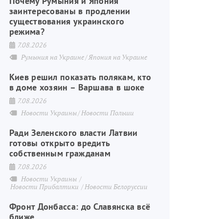
Почему Румыния и Япония
заинтересованы в продлении
существования украинского
режима?
7.08.2026
Румыния на Украине
Япония на Украине
Киев решил показать полякам, кто
в доме хозяин – Варшава в шоке
7.08.2026
Новости Украины
Новости Польши
Ради Зеленского власти Латвии
готовы открыто вредить
собственным гражданам
7.08.2026
Новости Украины
Новости Прибалтики
Новости Белоруссии
Фронт Донбасса: до Славянска всё
ближе