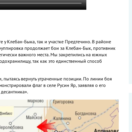
е у Клебан
-
Быка
,
так и участке Предтечино
.
В районе
руппировка продолжает бои за Клебан
-
Бык
,
противник
егически важного места
.
Мы закрепились на южных
водохранилищу
,
так как это единственный способ
и
,
пытаясь вернуть утраченные позиции
.
По линии боя
монстрировали флаг в селе Русин Яр
,
заявляя о его
 десантника»
.