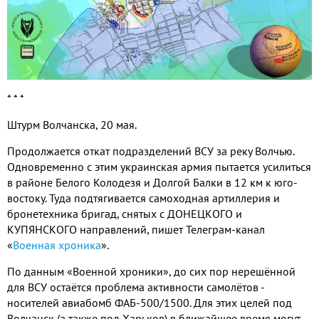
* * *
Штурм Волчанска, 20 мая.
Продолжается откат подразделений ВСУ за реку Волчью.
Одновременно с этим украинская армия пытается усилиться
в районе Белого Колодезя и Долгой Балки в 12 км к юго-
востоку. Туда подтягивается самоходная артиллерия и
бронетехника бригад, снятых с ДОНЕЦКОГО и
КУПЯНСКОГО направлений, пишет Телеграм-канал
«
Военная хроника
».
По данным «Военной хроники», до сих пор нерешённой
для ВСУ остаётся проблема активности самолётов -
носителей авиабомб ФАБ-500/1500. Для этих целей под
Волчанск (а также под Харьков) в ближайшее время могут