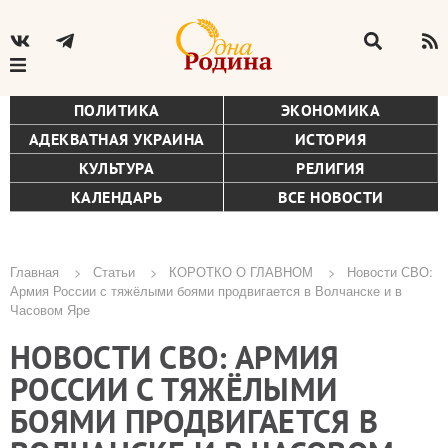
ПОЛИТИКА
ЭКОНОМИКА
АДЕКВАТНАЯ УКРАИНА
ИСТОРИЯ
КУЛЬТУРА
РЕЛИГИЯ
КАЛЕНДАРЬ
ВСЕ НОВОСТИ
Главная
Статьи
КОРОТКО О ГЛАВНОМ
Новости СВО:
Армия России с тяжёлыми боями продвигается в Волчанске и в
Строка
Часовом Яре
навигации
НОВОСТИ СВО: АРМИЯ
РОССИИ С ТЯЖЁЛЫМИ
БОЯМИ ПРОДВИГАЕТСЯ В