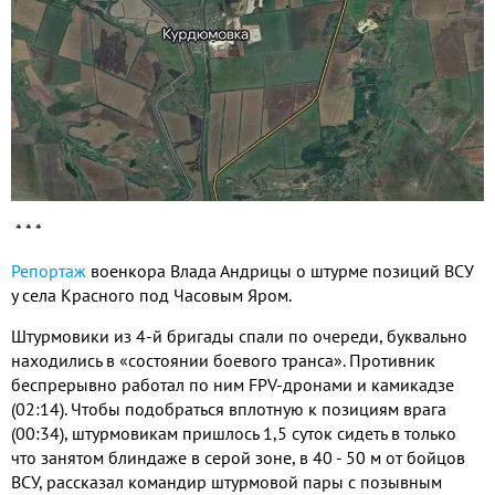
* * *
Репортаж
военкора Влада Андрицы о штурме позиций ВСУ
у села Красного под Часовым Яром.
Штурмовики из 4-й бригады спали по очереди, буквально
находились в «состоянии боевого транса». Противник
беспрерывно работал по ним FPV-дронами и камикадзе
(02:14). Чтобы подобраться вплотную к позициям врага
(00:34), штурмовикам пришлось 1,5 суток сидеть в только
что занятом блиндаже в серой зоне, в 40 - 50 м от бойцов
ВСУ, рассказал командир штурмовой пары с позывным