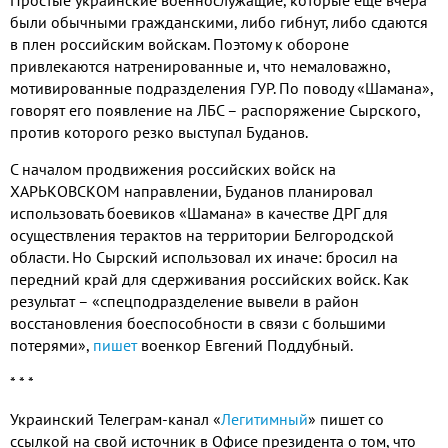
были обычными гражданскими, либо гибнут, либо сдаются
в плен российским войскам. Поэтому к обороне
привлекаются натренированные и, что немаловажно,
мотивированные подразделения ГУР. По поводу «Шамана»,
говорят его появление на ЛБС – распоряжение Сырского,
против которого резко выступал Буданов.
С началом продвижения российских войск на
ХАРЬКОВСКОМ направлении, Буданов планировал
использовать боевиков «Шамана» в качестве ДРГ для
осуществления терактов на территории Белгородской
области. Но Сырский использовал их иначе: бросил на
передний край для сдерживания российских войск. Как
результат – «спецподразделение вывели в район
восстановления боеспособности в связи с большими
потерями»,
пишет
военкор Евгений Поддубный.
* * *
Украинский Телеграм-канал «
Легитимный
» пишет со
ссылкой на свой источник в Офисе президента о том, что