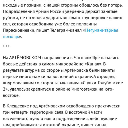
исходные позиции, с нашей стороны обошлось без потерь.
Подразделения Армии России уверенно держат занятые
рубежи, не позволяя ударить во фланг группировке наших
сил, которая освободила уже более половины
Парасковиевки, пишет Телеграм-канал «
Негуманитарная
помощь
».
* * *
На АРТËМОВСКОМ направлении в Часовом Яре начались
боевые действия в самом микрорайоне «Канал». В
результате штурма со стороны Артёмовска были заняты
первые многоэтажки на восточной окраине. А отрядам,
штурмовавшим со стороны заказника «Ступки-Голубовские
2», удалось закрепиться в районе многоэтажек на юго-
востоке.
В Клещеевке под Артёмовском освобождено практически
три четверти территории села. В восточной части
населённого пункта наши подразделения, действующие
там, приближаются к южной окраине, пишет канал