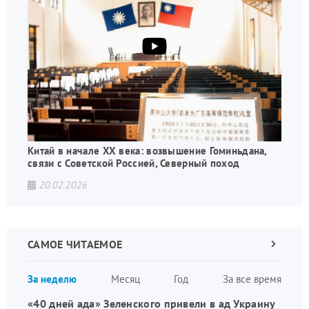
Китай в начале XX века: возвышение Гоминьдана,
связи с Советской Россией, Северный поход
20.02.2026
САМОЕ ЧИТАЕМОЕ
Следующа
страница
Нуме
За неделю
Месяц
Год
За все время
стран
«40 дней ада» Зеленского привели в ад Украину