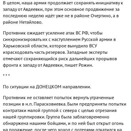
В целом, наша армия продолжает сохранять инициативу к
западу от Авдеевки, при этом основное продвижение за
последнюю неделю идёт уже не в районе Очертино, а в
районе Нетайлово.
Противник ожидает усиление атак ВС РФ, чтобы
синхронизировать их с наступлением Русской армии в
Харьковской области, которое вынудило ВСУ
израсходовать часть резервов. Западные эксперты
отмечают сохраняющийся риск дальнейших прорывов
фронта к западу от Авдеевки, пишет Рожин.
* * *
По ситуации на ДОНЕЦКОМ направлении.
Противник не оставляет попыток вернуть утраченные
позиции в н.п. Парасковиевка. Были предприняты попытки
контратаки малой группой с севера с целью отрезания
нашей группировки. Группа была заблаговременно
обнаружена нашими бойцами, и по ней был открыт огонь
на поражение, после чего хохол с потерями откатился на