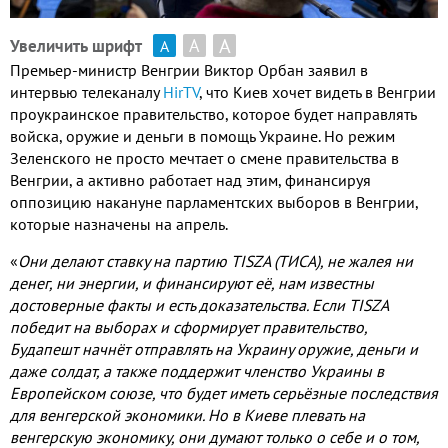
А
А
Увеличить шрифт
А
Премьер-министр Венгрии Виктор Орбан заявил в
интервью телеканалу
HirTV
, что Киев хочет видеть в Венгрии
проукраинское правительство, которое будет направлять
войска, оружие и деньги в помощь Украине. Но режим
Зеленского не просто мечтает о смене правительства в
Венгрии, а активно работает над этим, финансируя
оппозицию накануне парламентских выборов в Венгрии,
которые назначены на апрель.
«
Они делают ставку на партию TISZA (ТИСА), не жалея ни
денег, ни энергии, и финансируют её, нам известны
достоверные факты и есть доказательства. Если TISZA
победит на выборах и сформирует правительство,
Будапешт начнёт отправлять на Украину оружие, деньги и
даже солдат, а также поддержит членство Украины в
Европейском союзе, что будет иметь серьёзные последствия
для венгерской экономики. Но в Киеве плевать на
венгерскую экономику, они думают только о себе и о том,