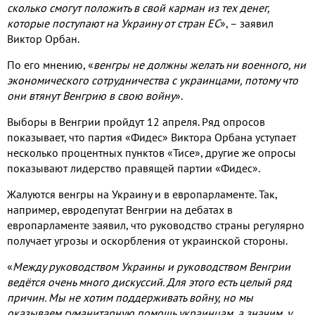
сколько смогут положить в свой карман из тех денег,
которые поступают на Украину от стран ЕС
», – заявил
Виктор Орбан.
По его мнению, «
венгры не должны желать ни военного, ни
экономического сотрудничества с украинцами, потому что
они втянут Венгрию в свою войну
».
Выборы в Венгрии пройдут 12 апреля. Ряд опросов
показывает, что партия «Фидес» Виктора Орбана уступает
несколько процентных пунктов «Тисе», другие же опросы
показывают лидерство правящей партии «Фидес».
Жалуются венгры на Украину и в европарламенте. Так,
например, евродепутат Венгрии на дебатах в
европарламенте заявил, что руководство страны регулярно
получает угрозы и оскорбления от украинской стороны.
«
Между руководством Украины и руководством Венгрии
ведётся очень много дискуссий. Для этого есть целый ряд
причин. Мы не хотим поддерживать войну, но мы
оказываем гуманитарную помощь украинцам, а значим, у