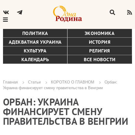
ПОЛИТИКА
ЭКОНОМИКА
АДЕКВАТНАЯ УКРАИНА
ИСТОРИЯ
КУЛЬТУРА
РЕЛИГИЯ
КАЛЕНДАРЬ
ВСЕ НОВОСТИ
Главная
Статьи
КОРОТКО О ГЛАВНОМ
Орбан:
Украина финансирует смену правительства в Венгрии
Строка
ОРБАН: УКРАИНА
навигации
ФИНАНСИРУЕТ СМЕНУ
ПРАВИТЕЛЬСТВА В ВЕНГРИИ