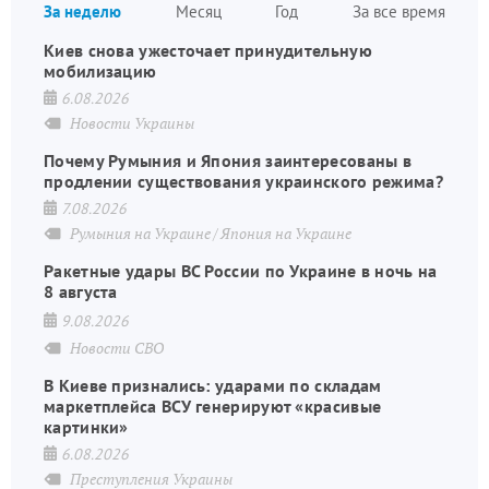
За неделю
Месяц
Год
За все время
страниц
Киев снова ужесточает принудительную
мобилизацию
6.08.2026
Новости Украины
Почему Румыния и Япония заинтересованы в
продлении существования украинского режима?
7.08.2026
Румыния на Украине
Япония на Украине
Ракетные удары ВС России по Украине в ночь на
8 августа
9.08.2026
Новости СВО
В Киеве признались: ударами по складам
маркетплейса ВСУ генерируют «красивые
картинки»
6.08.2026
Преступления Украины