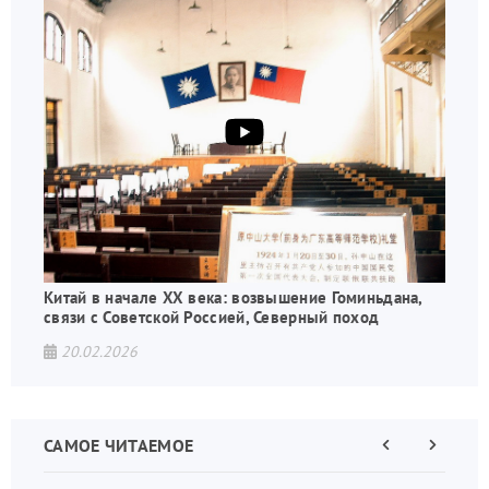
Китай в начале XX века: возвышение Гоминьдана,
связи с Советской Россией, Северный поход
20.02.2026
САМОЕ ЧИТАЕМОЕ
Предыдущая
Следующа
страница
страница
Нумераци