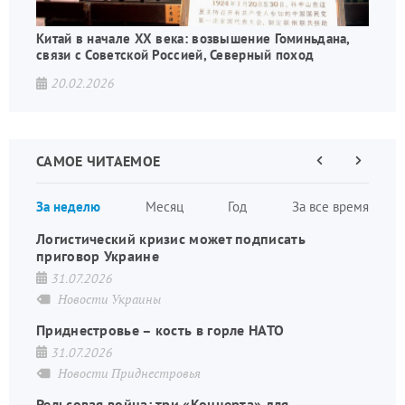
Китай в начале XX века: возвышение Гоминьдана,
связи с Советской Россией, Северный поход
20.02.2026
САМОЕ ЧИТАЕМОЕ
Предыдущая
Следующа
страница
страница
Нумераци
За неделю
Месяц
Год
За все время
страниц
Логистический кризис может подписать
приговор Украине
31.07.2026
Новости Украины
Приднестровье – кость в горле НАТО
31.07.2026
Новости Приднестровья
Рельсовая война: три «Концерта» для