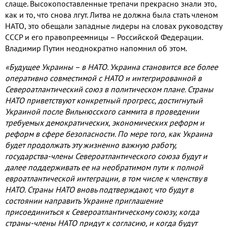
слаще. Высокопоставленные трепачи прекрасно знали это,
как и то, что снова лгут. Литва не должна была стать членом
НАТО, это обещали западные лидеры на словах руководству
СССР и его правопреемницы – Российской Федерации.
Владимир Путин неоднократно напомнил об этом.
«Будущее Украины – в НАТО. Украина становится все более
оперативно совместимой с НАТО и интегрированной в
Североатлантический союз в политическом плане. Страны
НАТО приветствуют конкретный прогресс, достигнутый
Украиной после Вильнюсского саммита в проведении
требуемых демократических, экономических реформ и
реформ в сфере безопасности. По мере того, как Украина
будет продолжать эту жизненно важную работу,
государства-члены Североатлантического союза будут и
далее поддерживать ее на необратимом пути к полной
евроатлантической интеграции, в том числе к членству в
НАТО. Страны НАТО вновь подтверждают, что будут в
состоянии направить Украине приглашение
присоединиться к Североатлантическому союзу, когда
страны-члены НАТО придут к согласию, и когда будут