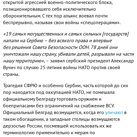
открытой агрессией военно-политического блока,
позиционировавшего себя исключительно
оборонительным. С тех пор альянс воевал почти
беспрерывно, называя свои войны «спецоперацями».
«19 самых могущественных и самых сильных [государств]
напали на Сербию – без всякого права и впервые
без решения Совета Безопасности ООН. 78 дней они
уничтожали нашу страну, убивали детей, разрывали на части
нашу территорию»,
– заявил сербский президент Александр
Вучич по случаю 25-летиия войны НАТО против своей
страны.
Трагедия СФРЮ и особенно Сербии, часть которой до сих
пор находится под оккупацией НАТО, не помешала
официальному Белграду торговать оружием и
боеприпасами без ограничений на снабжение ВСУ.
Официальный Белград возмущается, когда его
уличают
в
таком обогащении, а западные столицы возмущаются
дерзостью России, посмевшей использовать их же
терминологию применительно к мерам по