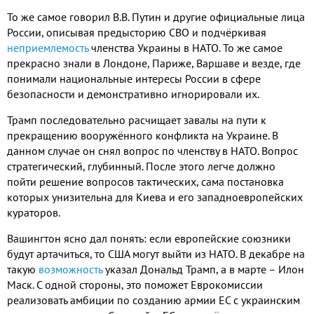
То же самое говорил В.В. Путин и другие официальные лица
России, описывая предысторию СВО и подчёркивая
неприемлемость
членства Украины в НАТО. То же самое
прекрасно знали в Лондоне, Париже, Варшаве и везде, где
понимали национальные интересы России в сфере
безопасности и демонстративно игнорировали их.
Трамп последовательно расчищает завалы на пути к
прекращению вооружённого конфликта на Украине. В
данном случае он снял вопрос по членству в НАТО. Вопрос
стратегический, глубинный. После этого легче должно
пойти решение вопросов тактических, сама постановка
которых унизительна для Киева и его западноевропейских
кураторов.
Вашингтон ясно дал понять: если европейские союзники
будут артачиться, то США могут выйти из НАТО. В декабре на
такую
возможность
указал Дональд Трамп, а в марте – Илон
Маск. С одной стороны, это поможет Еврокомиссии
реализовать амбиции по созданию армии ЕС с украинским