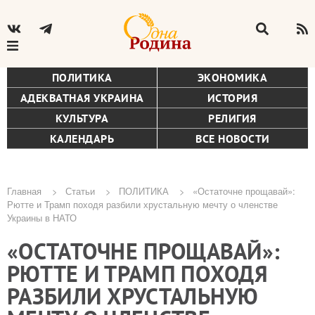
ПОЛИТИКА
ЭКОНОМИКА
АДЕКВАТНАЯ УКРАИНА
ИСТОРИЯ
КУЛЬТУРА
РЕЛИГИЯ
КАЛЕНДАРЬ
ВСЕ НОВОСТИ
Главная
Статьи
ПОЛИТИКА
«Остаточне прощавай»:
Рютте и Трамп походя разбили хрустальную мечту о членстве
Строка
Украины в НАТО
навигации
«ОСТАТОЧНЕ ПРОЩАВАЙ»:
РЮТТЕ И ТРАМП ПОХОДЯ
РАЗБИЛИ ХРУСТАЛЬНУЮ