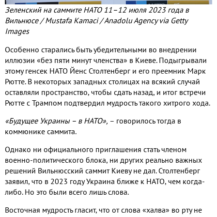
Зеленский на саммите НАТО 11–12 июля 2023 года в
Вильнюсе / Mustafa Kamaci / Anadolu Agency via Getty
Images
Особенно старались быть убедительными во внедрении
иллюзии «без пяти минут членства» в Киеве. Подыгрывали
этому генсек НАТО Йенс Столтенберг и его преемник Марк
Рютте. В некоторых западных столицах на всякий случай
оставляли пространство, чтобы сдать назад, и итог встречи
Рютте с Трампом подтвердил мудрость такого хитрого хода.
«Будущее Украины – в НАТО»,
– говорилось тогда в
коммюнике саммита.
Однако ни официального приглашения стать членом
военно-политического блока, ни других реально важных
решений Вильнюсский саммит Киеву не дал. Столтенберг
заявил, что в 2023 году Украина ближе к НАТО, чем когда-
либо. Но это были всего лишь слова.
Восточная мудрость гласит, что от слова «халва» во рту не