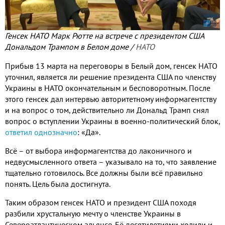
Генсек НАТО Марк Рютте на встрече с президентом США
Дональдом Трампом в Белом доме /
НАТО
Прибыв 13 марта на переговоры в Белый дом, генсек НАТО
уточнил, является ли решение президента США по членству
Украины в НАТО окончательным и бесповоротным. После
этого генсек дал интервью авторитетному информагентству
и на вопрос о том, действительно ли Дональд Трамп снял
вопрос о вступлении Украины в военно-политический блок,
ответил однозначно
: «Да».
Всё – от выбора информагентства до лаконичного и
недвусмысленного ответа – указывало на то, что заявление
тщательно готовилось. Все должны были всё правильно
понять. Цель была достигнута.
Таким образом генсек НАТО и президент США походя
разбили хрустальную мечту о членстве Украины в
Североатлантическом альянсе. Её десятилетиями холили и