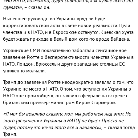
«Но НАТО, возможно, будет советовать, как лучше всего это
сделать»,
– сказал он.
Нынешнее руководство Украины вряд ли будет
корректировать свои акты в свете новой реальности. Цели
членства и в НАТО, и в Евросоюзе останутся. Киевская хунта
будет ждать прихода в Белый дом кого-то вроде Байдена.
Украинские СМИ показательно заболтали сенсационное
заявление Рютте о бесперспективности членства Украины в
НАТО. Лондон, Брюссель и другие западные столицы ЕС
униженно молчали.
Трамп до заявления Рютте неоднократно заявлял о том, что
Украине не место в НАТО. О том, что вступления Украины в
НАТО «не произойдёт», он заявил в феврале на встрече с
британским премьер-министром Киром Стармером.
«Я мог бы вежливо сказать: мол, мы работаем над этим. Но
этого [вступления Украины в НАТО] не будет. Просто не
будет, потому что из-за этого всё и началось»,
– сказал тогда
Трамп.