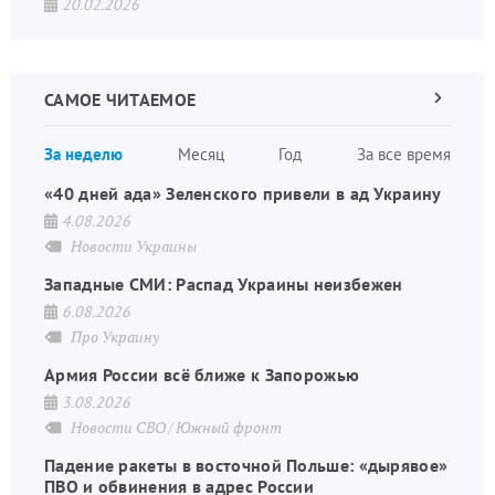
20.02.2026
САМОЕ ЧИТАЕМОЕ
Следующа
страница
Нуме
За неделю
Месяц
Год
За все время
стран
«40 дней ада» Зеленского привели в ад Украину
4.08.2026
Новости Украины
Западные СМИ: Распад Украины неизбежен
6.08.2026
Про Украину
Армия России всё ближе к Запорожью
3.08.2026
Новости СВО
Южный фронт
Падение ракеты в восточной Польше: «дырявое»
ПВО и обвинения в адрес России