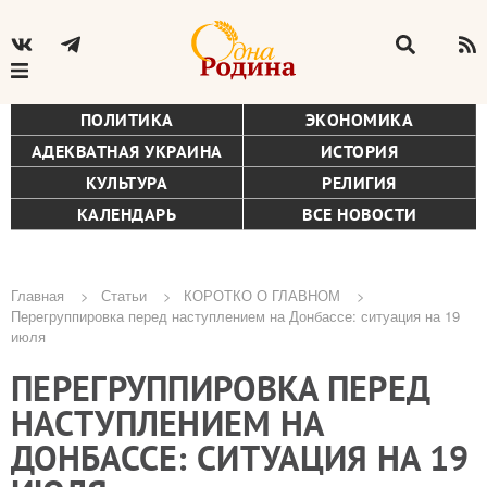
ПОЛИТИКА
ЭКОНОМИКА
АДЕКВАТНАЯ УКРАИНА
ИСТОРИЯ
КУЛЬТУРА
РЕЛИГИЯ
КАЛЕНДАРЬ
ВСЕ НОВОСТИ
Главная
Статьи
КОРОТКО О ГЛАВНОМ
Перегруппировка перед наступлением на Донбассе: ситуация на 19
Строка
июля
навигации
ПЕРЕГРУППИРОВКА ПЕРЕД
НАСТУПЛЕНИЕМ НА
ДОНБАССЕ: СИТУАЦИЯ НА 19