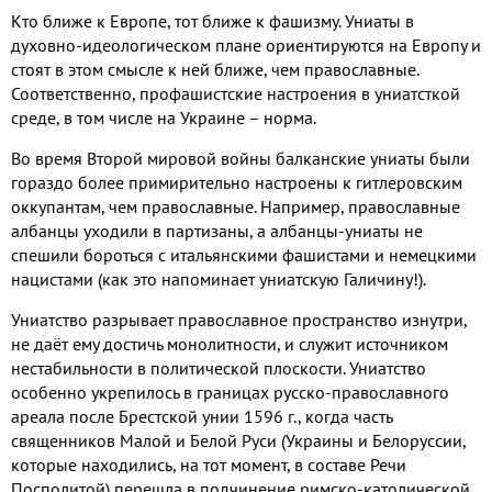
Кто ближе к Европе
,
тот ближе к фашизму
.
Униаты в
духовно
-
идеологическом плане ориентируются на Европу и
стоят в этом смысле к ней ближе
,
чем православные
.
Соответственно
,
профашистские настроения в униатсткой
среде
,
в том числе на Украине – норма
.
Во время Второй мировой войны балканские униаты были
гораздо более примирительно настроены к гитлеровским
оккупантам
,
чем православные
.
Например
,
православные
албанцы уходили в партизаны
,
а албанцы
-
униаты не
спешили бороться с итальянскими фашистами и немецкими
нацистами
(
как это напоминает униатскую Галичину
!).
Униатство разрывает православное пространство изнутри
,
не даёт ему достичь монолитности
,
и служит источником
нестабильности в политической плоскости
.
Униатство
особенно укрепилось в границах русско
-
православного
ареала после Брестской унии
1596
г
.,
когда часть
священников Малой и Белой Руси
(
Украины и Белоруссии
,
которые находились
,
на тот момент
,
в составе Речи
Посполитой
)
перешла в подчинение римско
-
католической