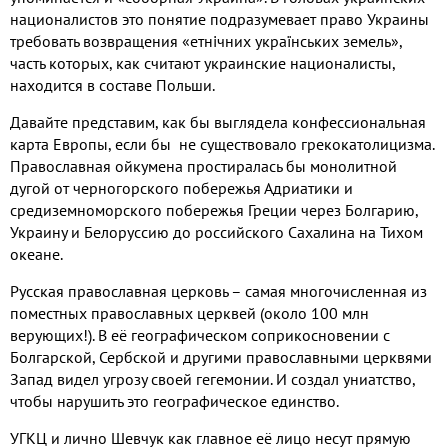
националистов это понятие подразумевает право Украины
требовать возвращения «етнічних українських земель»
,
часть которых
,
как считают украинские националисты
,
находится в составе Польши
.
Давайте представим
,
как бы выглядела конфессиональная
карта Европы
,
если бы не существовало грекокатолицизма
.
Православная ойкумена простиралась бы монолитной
дугой от черногорского побережья Адриатики и
средиземноморского побережья Греции через Болгарию
,
Украину и Белоруссию до российского Сахалина на Тихом
океане
.
Русская православная церковь – самая многочисленная из
поместных православных церквей
(
около
100
млн
верующих
!).
В её географическом соприкосновении с
Болгарской
,
Сербской и другими православными церквями
Запад видел угрозу своей гегемонии
.
И создал униатство
,
чтобы нарушить это географическое единство
.
УГКЦ и лично Шевчук как главное её лицо несут прямую