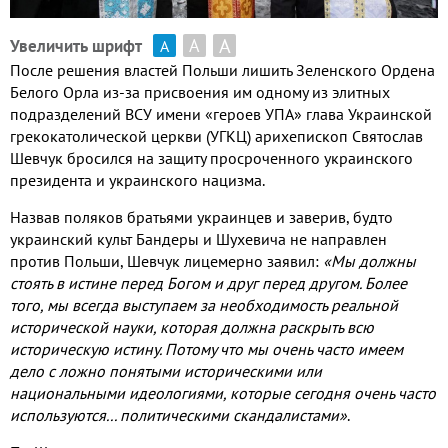
А
А
Увеличить шрифт
А
После решения властей Польши лишить Зеленского Ордена
Белого Орла из
-
за присвоения им одному из элитных
подразделений ВСУ имени «героев УПА» глава Украинской
грекокатолической церкви
(
УГКЦ
)
арихепископ Святослав
Шевчук бросился на защиту
просроченного украинского
президента и
украинского нацизма
.
Назвав поляков братьями украинцев и заверив
,
будто
украинский культ Бандеры и Шухевича не направлен
против Польши
,
Шевчук лицемерно заявил
:
«Мы должны
стоять в истине перед Богом и друг перед другом
.
Более
того
,
мы всегда выступаем за необходимость реальной
исторической науки
,
которая должна раскрыть всю
историческую истину
.
Потому что мы очень часто имеем
дело с ложно понятыми историческими или
национальными идеологиями
,
которые сегодня очень часто
используются
...
политическими скандалистами»
.