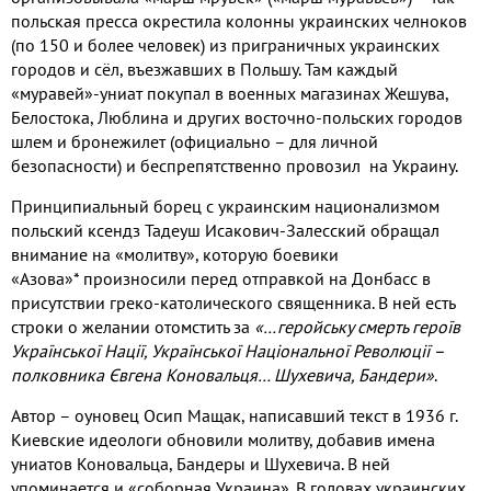
польская пресса окрестила колонны украинских челноков
(
по
150
и более человек
)
из приграничных украинских
городов и сёл
,
въезжавших в Польшу
.
Там каждый
«муравей»
-
униат покупал в военных магазинах Жешува
,
Белостока
,
Люблина и др
угих
восточно
-
польских городов
шлем и бронежилет
(
официально – для личной
безопасности
)
и беспрепятственно провозил на Украину
.
Принципиальный борец с украинским национализмом
польский ксендз Тадеуш Исакович
-
Залесский обращал
внимание на «молитву»
,
которую боевики
«Азова»
*
произно
сили перед отправкой на Донбасс в
присутствии греко
-
католического священника
.
В ней есть
строки о желании отомстить за
«…геройську смерть героїв
Української Нації
,
Української Національної Революції –
полковника Євгена Коновальця… Шухевича
,
Бандери»
.
Автор
–
оуновец Осип Мащак
,
написавший текст
в
1936
г
.
Киевские идеологи обновили молитву
,
добавив имена
униатов Коновальца
,
Бандеры и Шухевича
.
В ней
упоминается и «соборная Украина»
.
В головах украинских