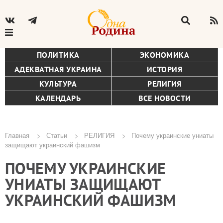
ПОЛИТИКА
ЭКОНОМИКА
АДЕКВАТНАЯ УКРАИНА
ИСТОРИЯ
КУЛЬТУРА
РЕЛИГИЯ
КАЛЕНДАРЬ
ВСЕ НОВОСТИ
Главная
Статьи
РЕЛИГИЯ
Почему украинские униаты
защищают украинский фашизм
Строка
ПОЧЕМУ УКРАИНСКИЕ
навигации
УНИАТЫ ЗАЩИЩАЮТ
УКРАИНСКИЙ ФАШИЗМ