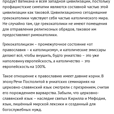
продукт Ватикана и всей западной цивилизации
,
постольку
профашистские симпатии являются составной частью этой
цивилизации как таковой
.
Цивилизационно сегодняшние
грекокатолики чувствуют себя частью католического мира
.
Не случайно там
,
где грекокатолики не имеют помещения
для отправления религиозных обрядов
,
таковое им
предоставляют римокатолики
.
Грекокатолицизм
–
промежуточное состояние «от
православия
–
к католицизму»
,
и католические эмиссары
делают всё
,
чтобы внушить
,
будто униатство
–
это уже
наполовину европейскость
,
а католичество
–
это
европейскость на
100%.
Такое отношение к православию имеет давние корни
.
В
эпоху Речи Посполитой в униатских семинариях на
церковно
-
славянский язык смотрели с презрением
,
считая
его порождением варварства
.
Забыли
,
что церковно
-
славянский язык
–
наследие святых Кирилла и Мефодия
,
язык
,
лишённый мирской лексики и созданный для
богослужебных нужд
.