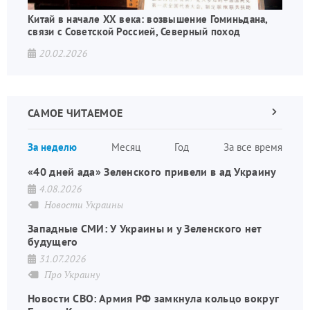
Китай в начале XX века: возвышение Гоминьдана,
связи с Советской Россией, Северный поход
20.02.2026
САМОЕ ЧИТАЕМОЕ
Следующа
страница
Нуме
За неделю
Месяц
Год
За все время
стран
«40 дней ада» Зеленского привели в ад Украину
4.08.2026
Новости Украины
Западные СМИ: У Украины и у Зеленского нет
будущего
31.07.2026
Про Украину
Новости СВО: Армия РФ замкнула кольцо вокруг