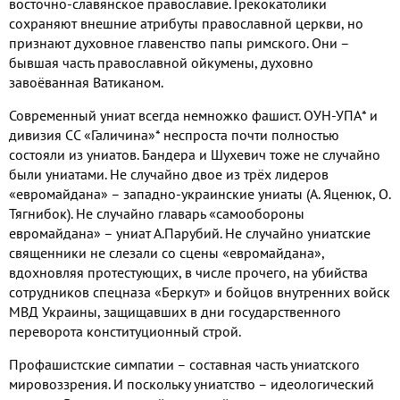
восточно
-
славянское православие
.
Грекокатолики
сохраняют внешние атрибуты православной церкви
,
но
признают духовное главенство папы римского
.
Они –
бывшая часть православной ойкумены
,
духовно
завоёванная Ватиканом
.
Современный униат всегда немножко фашист
.
ОУН
-
УПА
*
и
дивизия СС «Галичина»
*
неспроста почти полностью
состояли из униатов
.
Бандера и Шухевич тоже не случайно
были униатами
.
Не случайно двое из трёх лидеров
«евромайдана»
–
западно
-
украинские униаты
(
А
.
Яценюк
,
О
.
Тягнибок
).
Не случайно главарь «самообороны
евромайдана» – униат А
.
Парубий
.
Не случайно униатские
священники не слезали со сцены «евромайдана»
,
вдохновляя протестующих
,
в числе прочего
,
на убийства
сотрудников спецназа «Беркут» и бойцов внутренних войск
МВД Украины
,
защищавших в дни государственного
переворота конституционный строй
.
Профашистские симпатии – составная часть униатского
мировоззрения
.
И поскольку униатство – идеологический