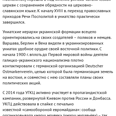
церкви с сохранением обрядности на церковно
-
славянском языке
.
К началу
XVIII
в
.
переход православных
приходов Речи Посполитой в униатство практически
завершился
.
Униатские иерархи украинской формации всецело
ориентировались на своих создателей – поляков и немцев
.
Варшава
,
Берлин и Вена видели в украинизированных
униатах удобное орудие своей восточной политики
.
С
начала
1900
г
.
вплоть до Первой мировой войны деятели
галицко
-
украинского национализма плотно
контактировали с германской организацией
Deutscher
Ostmarkenverein,
целью которой была германизация земель
на востоке
,
и совместно с нею составляли планы своих
политических акций
.
С
2014
года
УГКЦ
активно участвует в пропагандистской
кампании
,
развернутой Киевом против России и Донбасса
.
УКГЦ дейст
вов
ала в спайке с
печально
известной
«самообороной евромайдана»
:
сообща
организовывала «марш мрувек»
(
«марш муравьёв»
)
– так