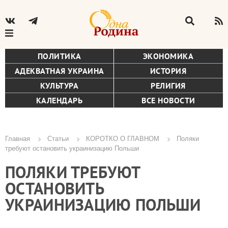
ПОЛИТИКА
ЭКОНОМИКА
АДЕКВАТНАЯ УКРАИНА
ИСТОРИЯ
КУЛЬТУРА
РЕЛИГИЯ
КАЛЕНДАРЬ
ВСЕ НОВОСТИ
Главная
Статьи
КОРОТКО О ГЛАВНОМ
Поляки
требуют остановить украинизацию Польши
Строка
ПОЛЯКИ ТРЕБУЮТ
навигации
ОСТАНОВИТЬ
УКРАИНИЗАЦИЮ ПОЛЬШИ