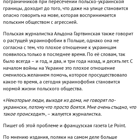
пограничников при пересечении польско
-
украинской
границы
,
доходит до того
,
что даже на улице становится
опасно говорить на мове
,
которая воспринимается
польским обществом с агрессией
.
Польская журналистка Альдона Гартвинская также говорит
о растущей украинофобии в Польше
,
однако она не
согласна с тем
,
что плохое отношение к украинцам
появилось только в последнее время
.
По её словам
,
так
было всегда – и год
,
и два
,
и три года назад
,
и десять лет
.
С
началом войны на Украине это плохое отношение
сменилось желанием помочь
,
которое просуществовало
какое
-
то время
,
а сегодня украинофобия становится
нормой жизни польского общества
.
«
Некоторые люди
,
выходя из дома
,
не говорят по
-
украински
,
потому что просто боятся
.
Мне очень стыдно
,
что
такое происходит
»
,
– жалуется журналистка
.
Пишет об этой проблеме и французская газета
Le Point.
По мнению издания
,
поляки на самом деле больше