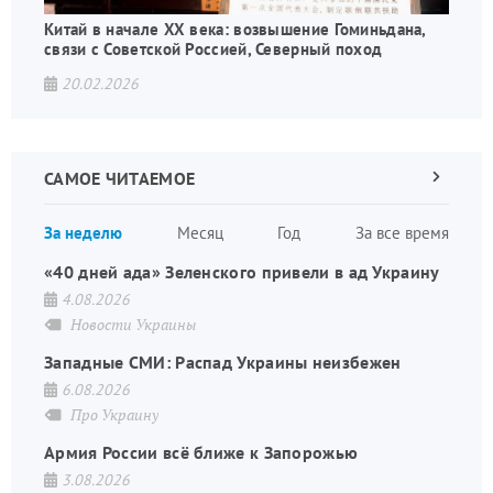
Китай в начале XX века: возвышение Гоминьдана,
связи с Советской Россией, Северный поход
20.02.2026
САМОЕ ЧИТАЕМОЕ
Следующа
страница
Нуме
За неделю
Месяц
Год
За все время
стран
«40 дней ада» Зеленского привели в ад Украину
4.08.2026
Новости Украины
Западные СМИ: Распад Украины неизбежен
6.08.2026
Про Украину
Армия России всё ближе к Запорожью
3.08.2026