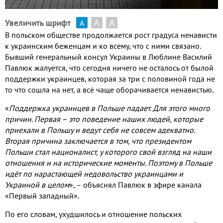
А
А
Увеличить шрифт
А
В польском обществе продолжается рост градуса ненависти
к украинским беженцам и ко всему
,
что с ними связано
.
Бывший генеральный консул Украины в Люблине Василий
Павлюк жалуется
,
что сегодня ничего не осталось от былой
поддержки украинцев
,
которая за три с половиной года не
то что сошла на нет
,
а всё чаще оборачивается ненавистью
.
«
Поддержка украинцев в Польше падает
.
Для этого много
причин
.
Первая – это поведение наших людей
,
которые
приехали в Польшу и ведут себя не совсем адекватно
.
Вторая причина заключается в том
,
что президентом
Польши стал националист
,
у которого свой взгляд на наши
отношения и на исторические моменты
.
Поэтому в Польше
идёт по нарастающей недовольство украинцами и
Украиной в целом
»
,
– объяснял Павлюк
в эфире канала
«Первый западный»
.
По его словам
,
ухудшилось и отношение польских