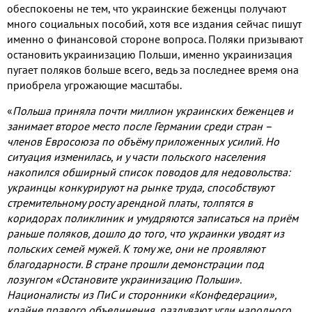
обеспокоены не тем
,
что украинские беженцы получают
много социальных пособий
,
хотя все издания сейчас пишут
именно о финансовой стороне вопроса
.
Поляки призывают
остановить украинизацию Польши
,
именно украинизация
пугает поляков больше всего
,
ведь за последнее время она
приобрела угрожающие масштабы
.
«
Польша приняла почти миллион украинских беженцев и
занимает второе место после Германии среди стран –
членов Евросоюза по объёму приложенных усилий
.
Но
ситуация изменилась
,
и у части польского населения
накопился обширный список поводов для недовольства
:
украинцы конкурируют на рынке труда
,
способствуют
стремительному росту арендной платы
,
толпятся в
коридорах поликлиник и умудряются записаться на приём
раньше поляков
,
дошло до того
,
что украинки уводят из
польских семей мужей
.
К тому же
,
они не проявляют
благодарности
.
В стране прошли демонстрации под
лозунгом «Остановите украинизацию Польши»
.
Националисты из ПиС и сторонники «Конфедерации»
,
крайне правого объединения
,
раздувают угли народного