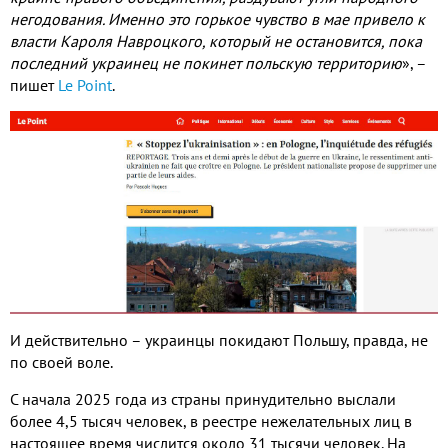
негодования
.
Именно это горькое чувство в мае привело к
власти Кароля Навроцкого
,
который не остановится
,
пока
последний украинец не покинет польскую территорию
»
,
–
пишет
Le Point
.
И действительно – украинцы покидают Польшу
,
правда
,
не
по своей воле
.
С начала
2025
года из страны принудительно выслали
более
4,5
тысяч человек
,
в реестре нежелательных лиц в
настоящее время числится около
31
тысячи человек
.
На