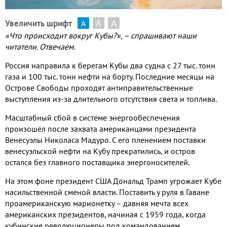
А
А
Увеличить шрифт
А
«Что происходит вокруг Кубы
?
»
,
– спрашивают наши
читатели
.
Отвечаем
.
Россия направила к берегам Кубы два судна с
27
тыс
.
тонн
газа и
100
тыс
.
тонн нефти на борту
.
Последние месяцы на
Острове Свободы проходят антиправительственные
выступления из
-
за длительного отсутствия света и топлива
.
Масштабный сбой в системе энергообеспечения
произошёл после захвата американцами президента
Венесуэлы Николаса Мадуро
.
С его пленением поставки
венесуэльской нефти на Кубу прекратились
,
и остров
остался без главного поставщика энергоносителей
.
На этом фоне президент США Дональд Трамп угрожает Кубе
насильственной сменой власти
.
Поставить у руля в Гаване
проамериканскую марионетку – давняя мечта всех
американских президентов
,
начиная с
1959
года
,
когда
кубинские революционеры под командованием