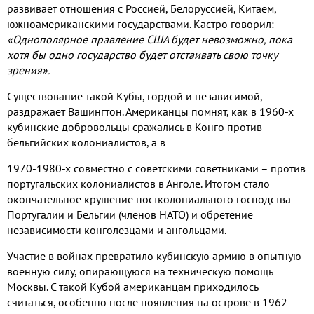
развивает отношения с Россией
,
Белоруссией
,
Китаем
,
южноамериканскими государствами
.
Кастро говорил
:
«Однополярное правление США будет невозможно
,
пока
хотя бы одно государство будет отстаивать свою точку
зрения»
.
Существование такой Кубы
,
гордой и независимой
,
раздражает Вашингтон
.
Американцы помнят
,
как в
1960-
х
кубинские добровольцы сражались в Конго против
бельгийских колониалистов
,
а в
1970-1980-
х совместно с советскими советниками – против
португальских колониалистов в Анголе
.
Итогом стало
окончательное крушение постколониального господства
Португалии и Бельгии
(
членов НАТО
)
и обретение
независимости конголезцами и ангольцами
.
Участие в войнах превратило кубинскую армию в опытную
военную силу
,
опирающуюся на техническую помощь
Москвы
.
С такой Кубой американцам приходилось
считаться
,
особенно после появления на острове в
1962