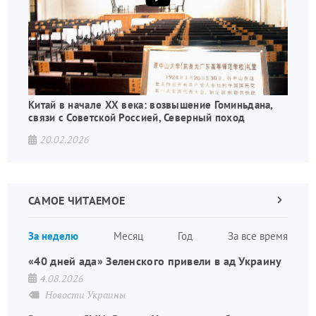
Китай в начале XX века: возвышение Гоминьдана,
связи с Советской Россией, Северный поход
20.02.2026
САМОЕ ЧИТАЕМОЕ
Следующа
страница
Нуме
За неделю
Месяц
Год
За все время
стран
«40 дней ада» Зеленского привели в ад Украину
4.08.2026
Новости Украины