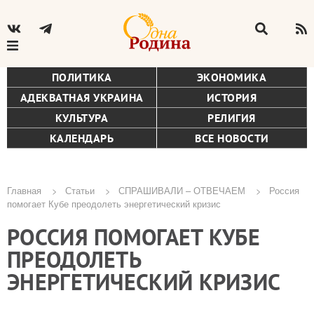
ПОЛИТИКА
ЭКОНОМИКА
АДЕКВАТНАЯ УКРАИНА
ИСТОРИЯ
КУЛЬТУРА
РЕЛИГИЯ
КАЛЕНДАРЬ
ВСЕ НОВОСТИ
Главная
Статьи
СПРАШИВАЛИ – ОТВЕЧАЕМ
Россия
помогает Кубе преодолеть энергетический кризис
Строка
РОССИЯ ПОМОГАЕТ КУБЕ
навигации
ПРЕОДОЛЕТЬ
ЭНЕРГЕТИЧЕСКИЙ КРИЗИС