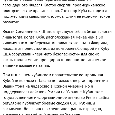
легендарного Фиделя Кастро свергли проамериканское
олигархическое правительство
.
С тех пор Куба находится
под жёсткими санкциями
,
тормозящими её экономическое
развитие
.
Власти Соединённых Штатов чувствуют себя в безопасности
лишь тогда
,
когда Куба
,
расположенная менее чем в
50
километрах от побережья американского штата Флорида
,
находится полностью под их контролем
.
С опорой на Кубу
США сооружали «периметр безопасности» для своих
южных вод и могли проецировать военно
-
политическое
влияние дальше на запад
.
При нынешнем кубинском правительстве контроль над
Кубой невозможен
.
Гавана не только отвергает претензии
Вашингтона на лидерство в Южной Америке
,
но и
поддерживает действия России на Украине
.
Кубинское
государственное информационное агентство
Prensa Latina
регулярно публикует боевые сводки СВО
,
кубинцы
составляют большинство среди иностранных граждан
,
воюющих в российской армии на Украине
.