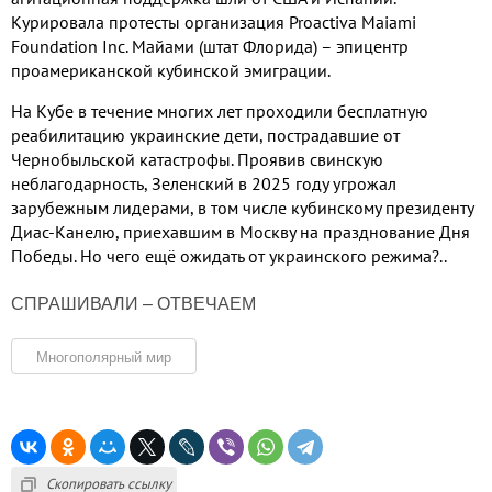
Курировала протесты организация
Proactiva Maiami
Foundation Inc.
Майами
(
штат Флорида
)
– эпицентр
проамериканской кубинской эмиграции
.
На Кубе в течение многих лет проходили бесплатную
реабилитацию украинские дети
,
пострадавшие от
Чернобыльской катастрофы
.
Проявив свинскую
неблагодарность
,
Зеленский в
2025
году угрожал
зарубежным лидерами
,
в
том числе кубинскому президенту
Диас
-
Канелю
,
приехавшим в Москву на празднование Дня
Победы
.
Но чего ещё ожидать от украинского режима
?..
СПРАШИВАЛИ – ОТВЕЧАЕМ
Многополярный мир
Скопировать ссылку