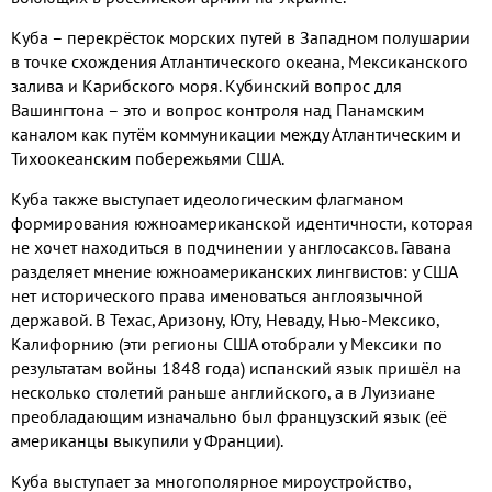
Куба – перекрёсток морских путей в Западном полушарии
в точке схождения Атлантического океана
,
Мексиканского
залива и Карибского моря
.
Кубинский вопрос для
Вашингтона – это и вопрос контроля над Панамским
каналом как путём коммуникации между Атлантическим и
Тихоокеанским побережьями США
.
Куба также выступает идеологическим флагманом
формирования южноамериканской идентичности
,
которая
не хочет находиться в подчинении у англосаксов
.
Гавана
разделяет мнение южноамериканских лингвистов
:
у США
нет исторического права именоваться англоязычной
державой
.
В Техас
,
Аризону
,
Юту
,
Неваду
,
Нью
-
Мексико
,
Калифорнию
(
эти регионы США отобрали у Мексики по
результатам войны
1848
года
)
испанский язык пришёл на
несколько столетий раньше английского
,
а в Луизиане
преобладающим изначально был французский язык
(
её
американцы выкупили у Франции
).
Куба выступает за многополярное мироустройство
,