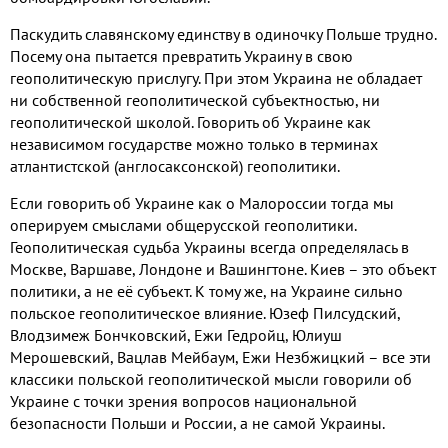
Паскудить славянскому единству в одиночку Польше трудно
.
Посему она пытается превратить Украину в свою
геополитическую прислугу
.
При этом Украина не обладает
ни собственной геополитической субъектностью
,
ни
геополитической школой
.
Говорить об Украине как
независимом государстве можно только в терминах
атлантистской
(
англосаксонской
)
геополитики
.
Если говорить об Украине как о Малороссии тогда мы
оперируем смыслами общерусской геополитики
.
Геополитическая судьба Украины всегда определялась в
Москве
,
Варшаве
,
Лондоне и Вашингтоне
.
Киев – это объект
политики
,
а не её субъект
.
К тому же
,
на Украине сильно
польское геополитическое влияние
.
Юзеф Пилсудский
,
Влодзимеж Бончковский
,
Ежи Гедройц
,
Юлиуш
Мерошевский
,
Вацлав Мейбаум
,
Ежи Незбжицкий – все эти
классики польской геополитической мысли говорили об
Украине с точки зрения вопросов национальной
безопасности Польши и России
,
а не самой Украины
.