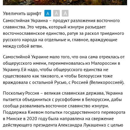
А
А
Увеличить шрифт
А
Самостийная Украина – продукт разложения восточного
славянства
.
Это червь
,
который изнутри разъедает
восточнославянское единство
,
ратуя за раскол триединого
русского народа на отдельные и
,
главное
,
враждующие
между собой ветви
.
Самостийной Украине мало того
,
что она сама отреклась от
общерусского имени
,
переименовалась из Малороссии в
Украину
.
Ей надо
,
чтобы общерусского единства не
существовало как такового
,
и чтобы Белоруссия тоже
враждовала с остальной Русью
,
с Россией
(
Великороссией
).
Поскольку Россия – великая славянская держава
,
Украина
пытается объединиться с русофобами в Белоруссии
,
дабы
сообща разваливать восточное славянство изнутри
.
Поддержка Киевом попытки государственного переворота
в Минске в
2020
году была направлена на свержение
действующего президента Александра Лукашенко с целью