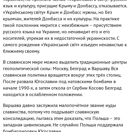
язык и культуру
,
присущие Крыму и Донбассу
,
отказывается
.
«Українському св
i
ту» Крым и Донбасс нужны
,
но без
крымчан
,
жителей Донбасса и их культуры
.
На практике
такой поклонник мирится с неизбежным – присутствием
русского языка на Украине
,
но ненавидит его и его
носителей
,
упрекая их в недостаточной украинскости
.
С
самого рождения «Украïнський св
i
т» изъеден ненавистью к
ближнему своему
.
В славянском мире можно выделить традиционные центры
геополитической силы
:
Москву
,
Белград и Варшаву
.
Вся
славянская политика вращается вокруг этих трёх столиц
.
После развала Югославии под натовскими бомбами в
начале
1990-
х
,
а затем откола от Сербии Косово Белград
находится в ослабленном положении
.
Варшава давно заслужила малопочётное звание иуды
славянства
,
потому что подрывает славянскую
консолидацию
,
пытаясь этим доказать
,
что Польша – это
западная цивилизация
.
Не случайно Польша поддержала
бомбардировки Югославии
.