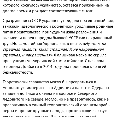
которого коснулось украинство
,
остаётся поражённым на
долгое время и рождает соответствующие мысли
.
С разрушением СССР украинству придали праздничный вид
,
замазали идеологической косметикой уродливые родимые
пятна предательства
,
припудрили язвы разложения и
выставили перед народом бывшей УССР как накрашенный
труп
.
Но самостийная Украина как в песне
:
«Ну что ж ты
страшная такая
,
ты такая страшная
!
И не накрашенная
страшная
,
и накрашенная»
.
Фальшивая маска не скрыла
преступную суть украинской самостийности
.
С началом
геноцида Донбасса в
2014
году она проявилась во всей
безжалостности
.
Теоретически славянство могло бы превратиться в
монолитную империю – от Адриатики на юге и Одера на
западе и до Тихого океана на востоке и Северного
Ледовитого на севере
.
Могло
,
но не превратилось
,
как не
превратились в единый геополитический организм арабы
,
персы и прочие крупные народы
,
проживающие сразу в
нескольких государствах
.
Для восточнославянской