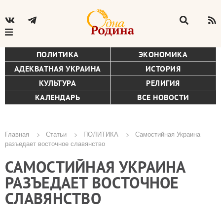
ПОЛИТИКА
ЭКОНОМИКА
АДЕКВАТНАЯ УКРАИНА
ИСТОРИЯ
КУЛЬТУРА
РЕЛИГИЯ
КАЛЕНДАРЬ
ВСЕ НОВОСТИ
Главная
Статьи
ПОЛИТИКА
Самостийная Украина
разъедает восточное славянство
Строка
САМОСТИЙНАЯ УКРАИНА
навигации
РАЗЪЕДАЕТ ВОСТОЧНОЕ
СЛАВЯНСТВО