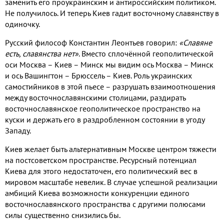
заменить его проукраинским и антироссийским политиком
.
Не получилось
.
И теперь Киев гадит восточному славянству в
одиночку
.
Русский философ Константин Леонтьев говорил
:
«Славяне
есть
,
славянства нет»
.
Вместо сплочённой геополитической
оси Москва – Киев – Минск мы видим ось Москва – Минск
и ось Вашингтон – Брюссель – Киев
.
Роль украинских
самостийников в этой пьесе – разрушать взаимоотношения
между восточнославянскими столицами
,
раздирать
восточнославянское геополитическое пространство на
куски и держать его в раздробленном состоянии в угоду
Западу
.
Киев желает быть альтернативным Москве центром тяжести
на постсоветском пространстве
.
Ресурсный потенциал
Киева для этого недостаточен
,
его политический вес в
мировом масштабе невелик
.
В случае успешной реализации
амбиций Киева возможности конкуренции единого
восточнославянского пространства с другими полюсами
силы существенно снизились бы
.