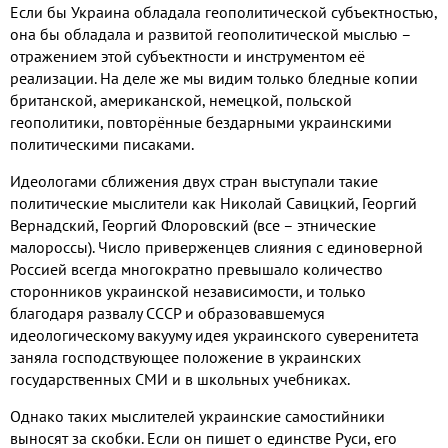
Если бы Украина обладала геополитической субъектностью
,
она бы обладала и развитой геополитической мыслью –
отражением этой субъектности и инструментом её
реализации
.
На деле же мы видим только бледные копии
британской
,
американской
,
немецкой
,
польской
геополитики
,
повторённые бездарными украинскими
политическими писаками
.
Идеологами сближения двух стран выступали такие
политические мыслители как Николай Савицкий
,
Георгий
Вернадский
,
Георгий Флоровский
(
все – этнические
малороссы
).
Число приверженцев слияния с единоверной
Россией всегда многократно превышало количество
сторонников украинской независимости
,
и только
благодаря развалу СССР и образовавшемуся
идеологическому вакууму идея украинского суверенитета
заняла господствующее положение в украинских
государственных СМИ и в школьных учебниках
.
Однако таких мыслителей украинские самостийники
выносят за скобки
.
Если он пишет о единстве Руси
,
его