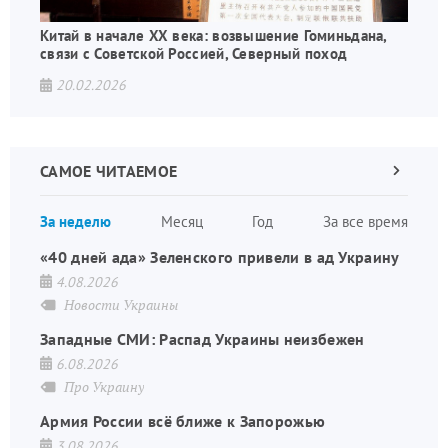
Китай в начале XX века: возвышение Гоминьдана,
связи с Советской Россией, Северный поход
20.02.2026
САМОЕ ЧИТАЕМОЕ
Следующа
страница
Нуме
За неделю
Месяц
Год
За все время
стран
«40 дней ада» Зеленского привели в ад Украину
4.08.2026
Новости Украины
Западные СМИ: Распад Украины неизбежен
6.08.2026
Про Украину
Армия России всё ближе к Запорожью
3.08.2026