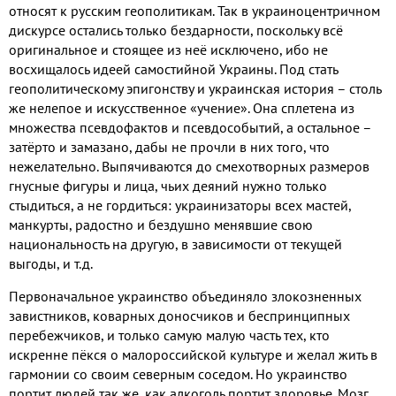
относят к русским геополитикам
.
Так в украиноцентричном
дискурсе остались только бездарности
,
поскольку всё
оригинальное и стоящее из неё исключено
,
ибо не
восхищалось идеей самостийной Украины
.
Под стать
геополитическому эпигонству и украинская история – столь
же нелепое и искусственное «учение»
.
Она сплетена из
множества псевдофактов и псевдособытий
,
а остальное –
затёрто и замазано
,
дабы не прочли в них того
,
что
нежелательно
.
Выпячиваются до смехотворных размеров
гнусные фигуры и лица
,
чьих деяний нужно только
стыдиться
,
а не гордиться
:
украинизаторы всех мастей
,
манкурты
,
радостно и бездушно менявшие свою
национальность на другую
,
в зависимости от текущей
выгоды
,
и т
.
д
.
Первоначальное украинство объединяло злокозненных
завистников
,
коварных доносчиков и беспринципных
перебежчиков
,
и только самую малую часть тех
,
кто
искренне пёкся о малороссийской культуре и желал жить в
гармонии со своим северным соседом
.
Но украинство
портит людей так же
,
как алкоголь портит здоровье
.
Мозг
,