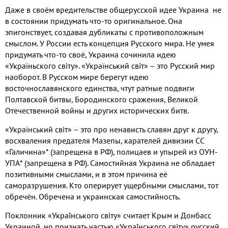
Даже в своём вредительстве общерусской идее Украина не
в состоянии придумать что
-
то оригинальное
.
Она
эпигонствует
,
создавая дубликаты с противоположным
смыслом
.
У России есть концепция Русского мира
.
Не умея
придумать что
-
то своё
,
Украина сочинила идею
«Укр
a
ïньского св
i
ту»
.
«Украïнський св
i
т» – это Русский мир
наоборот
.
В Русском мире берегут идею
восточнославянского единства
,
чтут ратные подвиги
Полтавской битвы
,
Бородинского сражения
,
Великой
Отечественной войны и других исторических битв
.
«Украïнський св
i
т» – это про ненависть славян друг к другу
,
восхваления предателя Мазепы
,
карателей дивизии СС
«Галичина»
*
(
запрещена в РФ
),
полицаев и упырей из ОУН
-
УПА
*
(
запрещена в РФ
).
Самостийная Украина не обладает
позитивными смыслами
,
и в этом причина её
саморазрушения
.
Кто оперирует ущербными смыслами
,
тот
обречён
.
Обречена и украинская самостийность
.
Поклонник «Українського св
i
ту» считает Крым и Донбасс
Украиной
,
но признать частью «Українського св
i
ту» русский