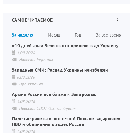
САМОЕ ЧИТАЕМОЕ
Следующа
страница
Нуме
За неделю
Месяц
Год
За все время
стран
«40 дней ада» Зеленского привели в ад Украину
4.08.2026
Новости Украины
Западные СМИ: Распад Украины неизбежен
6.08.2026
Про Украину
Армия России всё ближе к Запорожью
3.08.2026
Новости СВО
Южный фронт
Падение ракеты в восточной Польше: «дырявое»
ПВО и обвинения в адрес России
1.08.2026