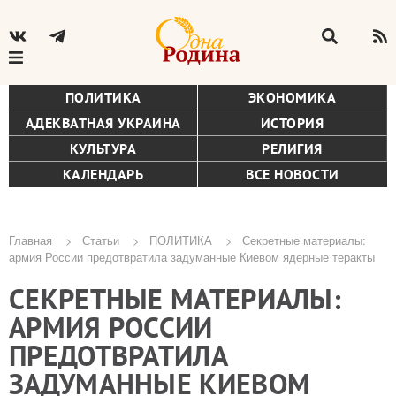
ПОЛИТИКА
ЭКОНОМИКА
АДЕКВАТНАЯ УКРАИНА
ИСТОРИЯ
КУЛЬТУРА
РЕЛИГИЯ
КАЛЕНДАРЬ
ВСЕ НОВОСТИ
Главная
Статьи
ПОЛИТИКА
Секретные материалы:
армия России предотвратила задуманные Киевом ядерные теракты
Строка
СЕКРЕТНЫЕ МАТЕРИАЛЫ:
навигации
АРМИЯ РОССИИ
ПРЕДОТВРАТИЛА
ЗАДУМАННЫЕ КИЕВОМ