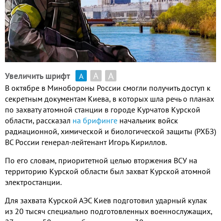
А
А
Увеличить шрифт
А
В октябре в Минобороны России смогли получить доступ к
секретным документам Киева, в которых шла речь о планах
по захвату атомной станции в городе Курчатов Курской
области, рассказал
на брифинге
начальник войск
радиационной, химической и биологической защиты (РХБЗ)
ВС России генерал-лейтенант Игорь Кириллов.
По его словам, приоритетной целью вторжения ВСУ на
территорию Курской области был захват Курской атомной
электростанции.
Для захвата Курской АЭС Киев подготовил ударный кулак
из 20 тысяч специально подготовленных военнослужащих,