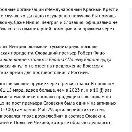
ародные организации (Международный Красный Крест и
го случая, когда одно государство получало бы помощь
войну. Даже Индия, Венгрия и Словакия, официально не
бжают его гуманитарной помощью или оружием через
оры. Венгрия оказывает гуманитарную помощь
рская ирридента. Словацкий премьер Роберт Фицо
к какой войне готовится Европа
?
Почему Европе вдруг
– воскликнул он в ответ на предложение Брюсселя
ких армий для противостояния с Россией.
поставляющие оружие через третьи страны. В прошлом
,15 млрд, вдвое больше, чем в 2023 г., и в 10 (!) раз
вацкие оружейники продают продукцию союзникам по
ицо на пост премьера Словакия была одним из активных
С-300, самолётов МиГ-29, артиллерийских систем,
мировался «пояс дружелюбия» в составе Словакии,
кией и Польшей Чехией, которые обильно делились с