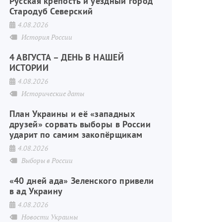
Русская крепость и уездный город
Стародуб Северский
4.08.2026
История России
4 АВГУСТА – ДЕНЬ В НАШЕЙ
ИСТОРИИ
4.08.2026
Исторические даты
План Украины и её «западных
друзей» сорвать выборы в России
ударит по самим закопёрщикам
4.08.2026
Выборы в России
«40 дней ада» Зеленского привели
в ад Украину
4.08.2026
Новости Украины