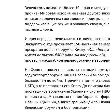
Зеленскому помогают более 40 стран и междун
прочие). Мировая история не знает другого тако
от такого количества союзников и проигрывало 
поддерживающие режим Кровавого клоуна, сна
частные фирмы.
Индия передала медикаменты и электрогенерат
Закарпатью, где проживает 150-тысячная венге
прекратил поставки оружия Киеву.
«Ради Бога, 
нужно потратить €800 млрд. на вооружение
?
»
, 
провести масштабное перевооружение европейс
Но Фицо не может повлиять на частные фирмы, 
году экспорт вооружений из Словакии вырос до €1
больше, чем до войны. Причина в том, что сло
НАТО, а те поставляют его Киеву. До прихода Ф
поставщиков вооружения Украине – систем ПВО 
топлива и т.д. У западных границ Украины сфор
Польши, Румынии, а также граничащей со Слова
Зеленским оружием и боеприпасами.