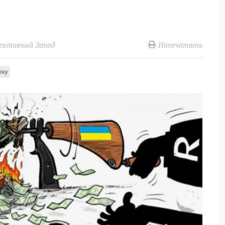
Напечатать
ективный Запад
лку