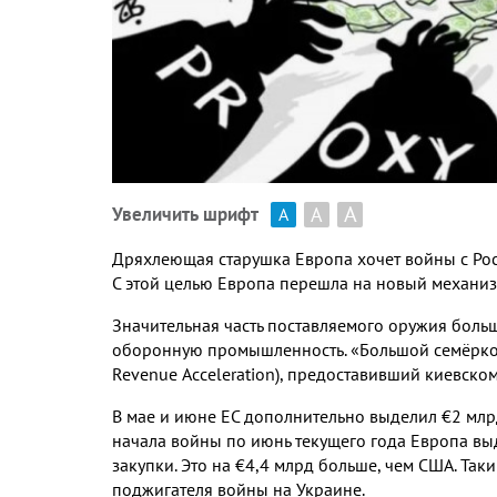
А
А
Увеличить шрифт
А
Дряхлеющая старушка Европа хочет войны с Рос
С этой целью Европа перешла на новый механиз
Значительная часть поставляемого оружия больш
оборонную промышленность. «Большой семёрко
Revenue
Acceleration
), предоставивший киевско
В
мае и июне ЕС дополнительно выделил €2 млрд 
начала войны по июнь текущего года
Европа вы
закупки. Это на €4,4 млрд больше, чем США. Так
поджигателя войны на Украине.