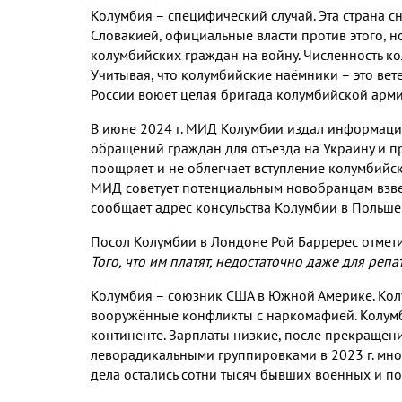
Колумбия – специфический случай. Эта страна с
Словакией, официальные власти против этого, н
колумбийских граждан на войну. Численность ко
Учитывая, что колумбийские наёмники – это вет
России воюет целая бригада колумбийской армии
В июне 2024 г. МИД Колумбии издал информацио
обращений граждан для отъезда на Украину и п
поощряет и не облегчает вступление колумбийс
МИД советует потенциальным новобранцам взвеси
сообщает адрес консульства Колумбии в Польше
Посол Колумбии в Лондоне Рой Барререс отмет
Того, что им платят, недостаточно даже для репа
Колумбия – союзник США в Южной Америке. Кол
вооружённые конфликты с наркомафией. Колумб
континенте. Зарплаты низкие, после прекращен
леворадикальными группировками в 2023 г. мно
дела остались сотни тысяч бывших военных и п