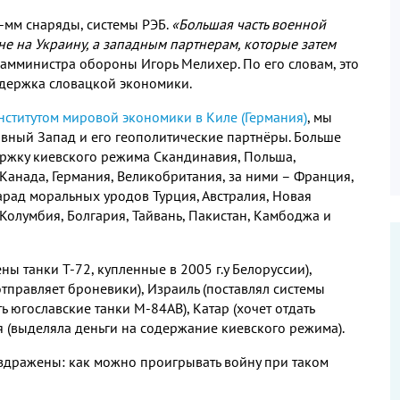
5-мм снаряды, системы РЭБ.
«Большая часть военной
не на Украину, а западным партнерам, которые затем
 замминистра обороны Игорь Мелихер. По его словам, это
ддержка словацкой экономики.
нститутом мировой экономики в Киле
(
Германия
)
, мы
ивный Запад и его геополитические партнёры. Больше
ржку киевского режима Скандинавия, Польша,
Канада, Германия, Великобритания, за ними – Франция,
арад моральных уродов Турция, Австралия, Новая
 Колумбия, Болгария, Тайвань, Пакистан, Камбоджа и
ы танки Т-72, купленные в 2005 г.у Белоруссии),
отправляет броневики), Израиль (поставлял системы
ь югославские танки М-84АВ), Катар (хочет отдать
я (выделяла деньги на содержание киевского режима).
здражены: как можно проигрывать войну при таком