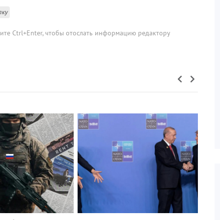
лку
мите Ctrl+Enter, чтобы отослать информацию редактору