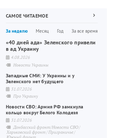
САМОЕ ЧИТАЕМОЕ
Следующая
страница
Нумерация
За неделю
Месяц
Год
За все время
страниц
«40 дней ада» Зеленского привели
в ад Украину
4.08.2026
Новости Украины
Западные СМИ: У Украины и у
Зеленского нет будущего
31.07.2026
Про Украину
Новости СВО: Армия РФ замкнула
кольцо вокруг Белого Колодезя
31.07.2026
Донбасский фронт/Новости СВО
Харьковский фронт
Приграничье
Южный фронт