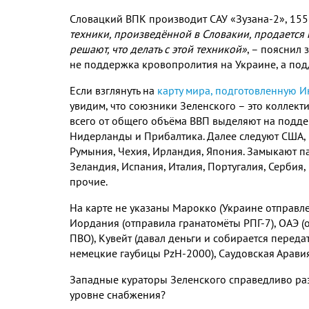
Словацкий ВПК производит САУ «Зузана-2
»
, 15
техники, произведённой в Словакии, продается 
решают, что делать с этой техникой»
, – пояснил
не поддержка кровопролития на Украине, а по
Если взглянуть на
карту мира
,
подготовленную И
увидим, что союзники Зеленского – это коллект
всего от общего объёма ВВП выделяют на подде
Нидерланды и Прибалтика. Далее следуют США, 
Румыния, Чехия, Ирландия, Япония. Замыкают п
Зеландия, Испания, Италия, Португалия, Сербия,
прочие.
На карте не указаны Марокко (Украине отправлен
Иордания (отправила гранатомёты РПГ-7), ОАЭ (
ПВО), Кувейт (давал деньги и собирается передат
немецкие гаубицы PzH-2000), Саудовская Арави
Западные кураторы Зеленского справедливо ра
уровне снабжения
?