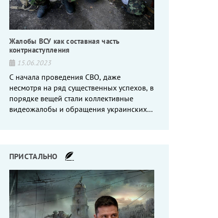
Жалобы ВСУ как составная часть
контрнаступления
15.06.2023
С начала проведения СВО, даже
несмотря на ряд существенных успехов, в
порядке вещей стали коллективные
видеожалобы и обращения украинских
вояк, сетующих то на нехватку оружия, то
на дебильное командование, то на
воров-командиров.
ПРИСТАЛЬНО