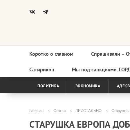
Коротко о главном
Спрашивали – О
Основная
навигация
Сатирикон
Мы под санкциями. ГОР
ПОЛИТИКА
ЭКОНОМИКА
АДЕКВ
Главная
Статьи
ПРИСТАЛЬНО
Старушка 
Строка
СТАРУШКА ЕВРОПА ДОБ
навигации