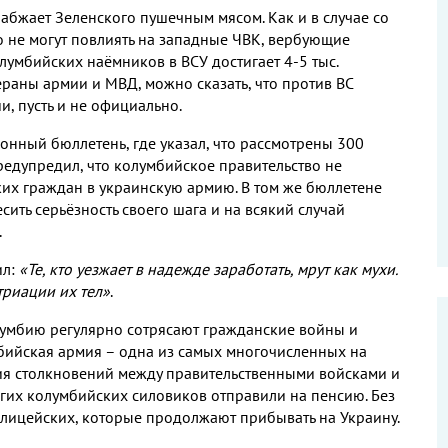
набжает Зеленского пушечным мясом. Как и в случае со
о не могут повлиять на западные ЧВК, вербующие
лумбийских наёмников в ВСУ достигает 4-5 тыс.
ераны армии и МВД, можно сказать, что против ВС
, пусть и не официально.
нный бюллетень, где указал, что рассмотрены 300
редупредил, что колумбийское правительство не
ких граждан в украинскую армию. В том же бюллетене
ть серьёзность своего шага и на всякий случай
.
ил:
«Те, кто уезжает в надежде заработать, мрут как мухи.
триации их тел»
.
умбию регулярно сотрясают гражданские войны и
ийская армия – одна из самых многочисленных на
ия столкновений между правительственными войсками и
гих колумбийских силовиков отправили на пенсию. Без
олицейских, которые продолжают прибывать на Украину.