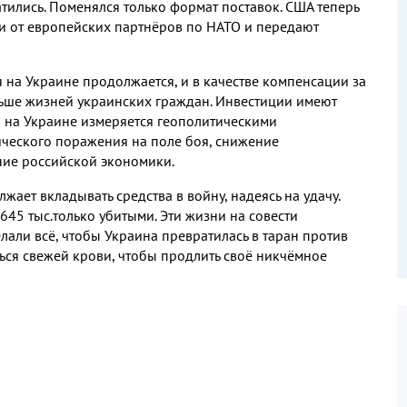
тились. Поменялся только формат поставок. США теперь
ги от европейских партнёров по НАТО и передают
на Украине продолжается, и в качестве компенсации за
льше жизней украинских граждан. Инвестиции имеют
а на Украине измеряется геополитическими
ического поражения на поле боя, снижение
ние российской экономики.
лжает вкладывать средства в войну, надеясь на удачу.
45 тыс.только убитыми. Эти жизни на совести
елали всё, чтобы Украина превратилась в таран против
ться свежей крови, чтобы продлить своё никчёмное