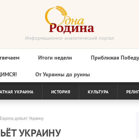
Информационно-аналитический портал
твечаем
Итоги недели
Приближая Побед
ДИМСЯ!
От Украины до руины
АТНАЯ УКРАИНА
ИСТОРИЯ
КУЛЬТУРА
РЕЛИ
Европа добьёт Украину
ЬЁТ УКРАИНУ