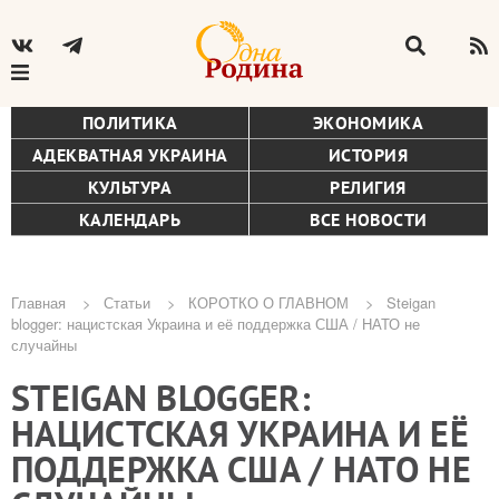
ПОЛИТИКА
ЭКОНОМИКА
АДЕКВАТНАЯ УКРАИНА
ИСТОРИЯ
КУЛЬТУРА
РЕЛИГИЯ
КАЛЕНДАРЬ
ВСЕ НОВОСТИ
Главная
Статьи
КОРОТКО О ГЛАВНОМ
Steigan
blogger: нацистская Украина и её поддержка США / НАТО не
Строка
случайны
навигации
STEIGAN BLOGGER:
НАЦИСТСКАЯ УКРАИНА И ЕЁ
ПОДДЕРЖКА США / НАТО НЕ