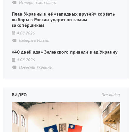
Исторические даты
План Украины и её «западных друзей» сорвать
выборы в России ударит по самим
закопёрщикам
4.08.2026
Выборы в России
«40 дней ада» Зеленского привели в ад Украину
4.08.2026
Новости Украины
ВИДЕО
Все видео