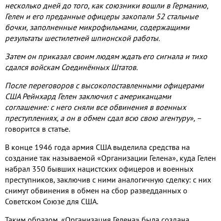
несколько дней до того, как союзники вошли в Германию,
Гелен и его преданные офицеры закопали 52 стальные
бочки, заполненные микрофильмами, содержащими
результаты шестилетней шпионской работы.
Затем он приказал своим людям ждать его сигнала и тихо
сдался войскам Соединённых Штатов.
После переговоров с высокопоставленными офицерами
США Рейнхард Гелен заключил с американцами
соглашение: с него сняли все обвинения в военных
преступлениях, а он в обмен сдал всю свою агентуру»,
–
говорится в статье.
В конце 1946 года армия США выделила средства на
создание так называемой «Организации Гелена», куда Гелен
набрал 350 бывших нацистских офицеров и военных
преступников, заключив с ними аналогичную сделку: с них
снимут обвинения в обмен на сбор разведданных о
Советском Союзе для США.
Таким образом, «Организация Гелена» была создана