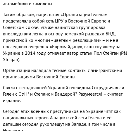
автомобили и самолёты.
Таким образом, нацистская «Организация Гелена»
представляла собой сеть ЦРУ в Восточной Европе и
Советском Союзе. Эта же нацистская группировка
впоследствии легла в основу немецкой разведки БНД,
причастной ко многим «цветным революциям» – и не в
последнюю очередь к «Евромайдану», вспыхнувшему на
Украине в 2014 году, отмечает автор статьи Пол Стейган (Pål
Steigan).
Организация наладила тесные контакты с эмигрантскими
организациями Восточной Европы.
Связи с сегодняшней Украиной очевидны. Сотрудничал ли
Гелен с ОУН* и Степаном Бандерой? Разумеется! – считает
издание.
Сегодня этих военных преступников на Украине чтят как
национальных героев. А нацистской сети Гелена и её
детищам сегодня рукоплещут на Западе, в том числе в
Норвегии.