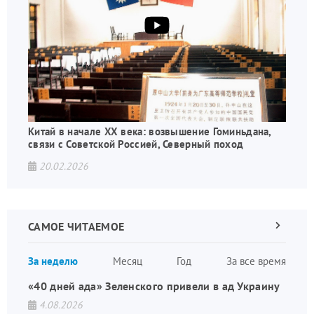
Китай в начале XX века: возвышение Гоминьдана,
связи с Советской Россией, Северный поход
20.02.2026
САМОЕ ЧИТАЕМОЕ
Следующа
страница
Нуме
За неделю
Месяц
Год
За все время
стран
«40 дней ада» Зеленского привели в ад Украину
4.08.2026