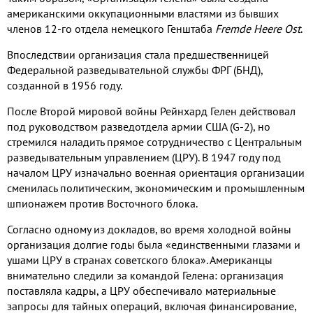
американскими оккупационными властями из бывших
членов 12-го отдела немецкого Генштаба
Fremde Heere Ost
.
Впоследствии организация стала предшественницей
Федеральной разведывательной службы ФРГ (БНД),
созданной в 1956 году.
После Второй мировой войны Рейнхард Гелен действовал
под руководством разведотдела армии США (G-2), но
стремился наладить прямое сотрудничество с Центральным
разведывательным управлением (ЦРУ). В 1947 году под
началом ЦРУ изначально военная ориентация организации
сменилась политическим, экономическим и промышленным
шпионажем против Восточного блока.
Согласно одному из докладов, во время холодной войны
организация долгие годы была «единственными глазами и
ушами ЦРУ в странах советского блока». Американцы
внимательно следили за командой Гелена: организация
поставляла кадры, а ЦРУ обеспечивало материальные
запросы для тайных операций, включая финансирование,