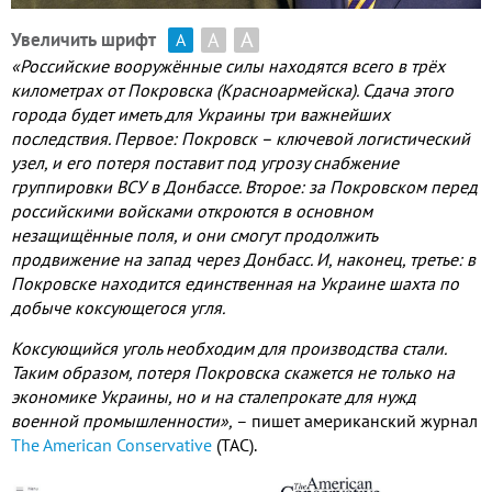
А
А
Увеличить шрифт
А
«Российские вооружённые силы находятся всего в трёх
километрах от Покровска (Красноармейска). Сдача этого
города будет иметь для Украины три важнейших
последствия. Первое: Покровск – ключевой логистический
узел, и его потеря поставит под угрозу снабжение
группировки ВСУ в Донбассе. Второе: за Покровском перед
российскими войсками откроются в основном
незащищённые поля, и они смогут продолжить
продвижение на запад через Донбасс. И, наконец, третье: в
Покровске находится единственная на Украине шахта по
добыче коксующегося угля.
Коксующийся уголь необходим для производства стали.
Таким образом, потеря Покровска скажется не только на
экономике Украины, но и на сталепрокате для нужд
военной промышленности»,
– пишет американский журнал
The
American
Conservative
(
TAC
).