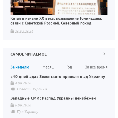
Китай в начале XX века: возвышение Гоминьдана,
связи с Советской Россией, Северный поход
20.02.2026
САМОЕ ЧИТАЕМОЕ
Следующа
страница
Нуме
За неделю
Месяц
Год
За все время
стран
«40 дней ада» Зеленского привели в ад Украину
4.08.2026
Новости Украины
Западные СМИ: Распад Украины неизбежен
6.08.2026
Про Украину