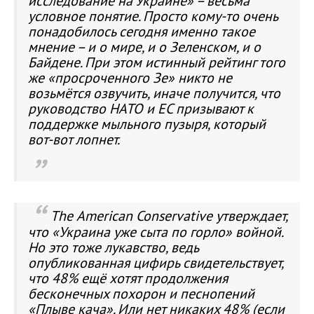
исследование на Украине» – весьма
условное понятие. Просто кому-то очень
понадобилось сегодня именно такое
мнение – и о мире, и о Зеленском, и о
Байдене. При этом истинный рейтинг того
же «просроченного Зе» никто не
возьмётся озвучить, иначе получится, что
руководство НАТО и ЕС призывают к
поддержке мыльного пузыря, который
вот-вот лопнет.
The
American
Conservative утверждает,
что «Украина уже сыта по горло» войной.
Но это тоже лукавство, ведь
опубликованная цифирь свидетельствует,
что 48% ещё хотят продолжения
бесконечных похорон и песнопений
«Плыве кача». Или нет никаких 48% (если