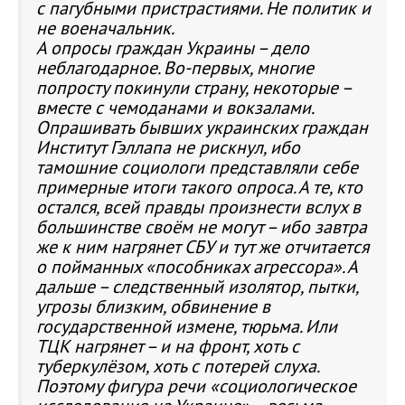
с пагубными пристрастиями. Не политик и
не военачальник.
А опросы граждан Украины – дело
неблагодарное
. Во-первых, многие
попросту покинули страну, некоторые –
вместе с чемоданами и вокзалами.
Опрашивать бывших украинских граждан
Институт Гэллапа не рискнул, ибо
тамошние социологи представляли себе
примерные итоги такого опроса. А те, кто
остался, всей правды произнести вслух в
большинстве своём не могут – ибо завтра
же к ним нагрянет СБУ и тут же отчитается
о пойманных «пособниках агрессора». А
дальше – следственный изолятор, пытки,
угрозы близким, обвинение в
государственной измене, тюрьма. Или
ТЦК нагрянет – и на фронт, хоть с
туберкулёзом, хоть с потерей слуха.
Поэтому фигура речи «социологическое