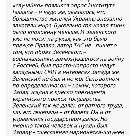
«случайно» появился опрос Института
Гэллапа – и надо же, оказалось, что
большинство жителей Украины внезапно
захотели мира. Буквально год назад таких
было вполовину меньше. И Зеленского
уже не носят на руках, как это было
прежде. Правда, автор ТАС не пишет о
том, что образ Зеленского–
военачальника, замахнувшегося на войну
с Россией, был просто-напросто надут
западными СМИ в интересах Запада же.
Зеленский не был и не мог быть воином
по определению: он – комик, которого
Запад усадил в кресло президента
украинского прокси-государства.
Зеленский так же далёк от ратного труда,
как его генералы – от балета. Он и от
управления государством далёк. Но
именно такой человек и нужен был
Западу – тщеславная марионетка-шоумен