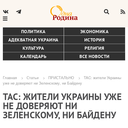
ПОЛИТИКА
ЭКОНОМИКА
АДЕКВАТНАЯ УКРАИНА
ИСТОРИЯ
КУЛЬТУРА
РЕЛИГИЯ
КАЛЕНДАРЬ
ВСЕ НОВОСТИ
Главная
Статьи
ПРИСТАЛЬНО
TAC: жители Украины
уже не доверяют ни Зеленскому, ни Байдену
Строка
TAC: ЖИТЕЛИ УКРАИНЫ УЖЕ
навигации
НЕ ДОВЕРЯЮТ НИ
ЗЕЛЕНСКОМУ, НИ БАЙДЕНУ