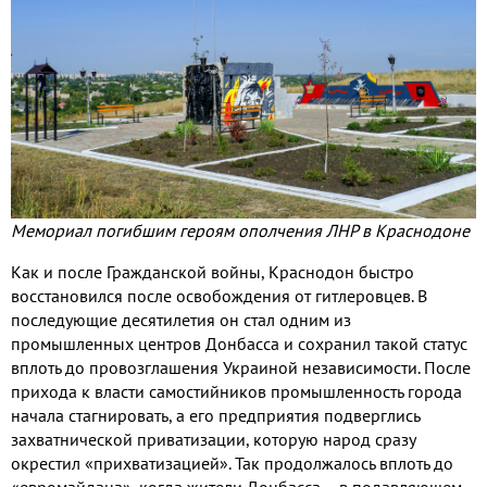
Мемориал погибшим героям ополчения ЛНР в Краснодоне
Как и после Гражданской войны
,
Краснодон быстро
восстановился после освобождения от гитлеровцев
.
В
последующие десятилетия он стал одним из
промышленных центров Донбасса и сохранил такой статус
вплоть до провозглашения Украиной независимости
.
После
прихода к власти самостийников промышленность города
начала стагнировать
,
а его предприятия подверглись
захватнической приватизации
,
которую народ сразу
окрестил «прихватизацией»
. Так продолжалось вплоть до
«евромайдана»
,
когда жители Донбасса – в подавляющем