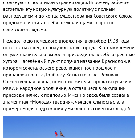
столкнулся с политикой украинизации
.
Впрочем
,
рабочие
встретили эту новую культурную политику с полным
равнодушием и до конца существования Советского Союза
продолжали считать себя не украинцами
,
а просто
советскими людьми
.
Незадолго до немецкого вторжения
,
в октябре
1938
года
посёлок наконец
-
то получил статус города
.
К этому времени
он уже значительно вырос и присоединил к себе окрестные
хутора
.
Населённый пункт получил название Краснодон
,
в
котором сочеталось его революционное прошлое и
принадлежность к Донбассу
.
Когда началась Великая
Отечественная война
,
то многие жители города вступили в
РККА и народное ополчение
,
а оставшиеся в оккупации
присоединились к подполью
.
Именно здесь была создана
знаменитая «Молодая гвардия»
,
чья деятельность стала
примером для подражания у миллионов советских людей
.