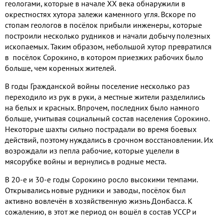
геологами
,
которые в начале
XX
века обнаружили в
окрестностях хутора залежи каменного угля
.
Вскоре по
стопам геологов в посёлок прибыли инженеры
,
которые
построили несколько рудников и начали добычу полезных
ископаемых
.
Таким образом
,
небольшой хутор превратился
в посёлок Сорокино
,
в котором приезжих рабочих было
больше
,
чем коренных жителей
.
В годы Гражданской войны поселение несколько раз
переходило из рук в руки
,
а местные жители разделились
на белых и красных
.
Впрочем
,
последних было намного
больше
,
учитывая социальный состав населения Сорокино
.
Некоторые шахты сильно пострадали во время боевых
действий
,
поэтому нуждались в срочном восстановлении
.
Их
возрождали из пепла рабочие
,
которые уцелели в
мясорубке войны и вернулись в родные места
.
В
20-
е и
30-
е годы Сорокино росло
высокими темпами
.
Открывались новые рудники и заводы
,
посёлок был
активно вовлечён в хозяйственную жизнь Донбасса
.
К
сожалению
,
в этот же период он вошёл в состав УССР и