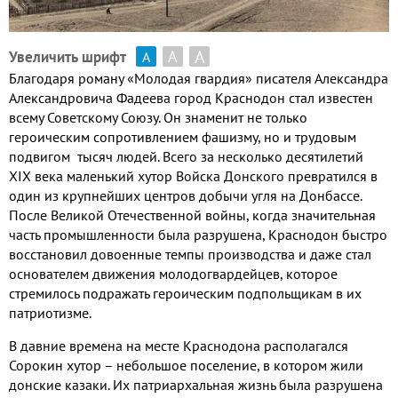
А
А
Увеличить шрифт
А
Благодаря роману «Молодая гвардия» писателя Александра
Александровича Фадеева город Краснодон стал известен
всему Советскому Союзу
.
Он знаменит не только
героическим сопротивлением фашизму
,
но и трудовым
подвигом тысяч людей
.
Всего за несколько десятилетий
XIX
века маленький хутор Войска Донского превратился в
один из крупнейших центров добычи угля на Донбассе
.
После Великой Отечественной войны
,
когда значительная
часть промышленности была разрушена
,
Краснодон быстро
восстановил довоенные темпы производства и даже стал
основателем движения молодогвардейцев
,
которое
стремилось подражать героическим подпольщикам в их
патриотизме
.
В давние времена на месте Краснодона располагался
Сорокин хутор – небольшое поселение
,
в котором жили
донские казаки
.
Их патриархальная жизнь была разрушена