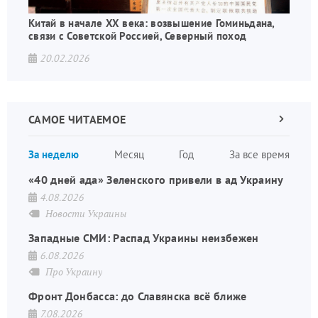
Китай в начале XX века: возвышение Гоминьдана,
связи с Советской Россией, Северный поход
20.02.2026
САМОЕ ЧИТАЕМОЕ
Следующа
страница
Нуме
За неделю
Месяц
Год
За все время
стран
«40 дней ада» Зеленского привели в ад Украину
4.08.2026
Новости Украины
Западные СМИ: Распад Украины неизбежен
6.08.2026
Про Украину
Фронт Донбасса: до Славянска всё ближе
7.08.2026