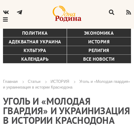
ПОЛИТИКА
ЭКОНОМИКА
АДЕКВАТНАЯ УКРАИНА
ИСТОРИЯ
КУЛЬТУРА
РЕЛИГИЯ
КАЛЕНДАРЬ
ВСЕ НОВОСТИ
Главная
Статьи
ИСТОРИЯ
Уголь и «Молодая гвардия»
и украинизация в истории Краснодона
Строка
УГОЛЬ И «МОЛОДАЯ
навигации
ГВАРДИЯ» И УКРАИНИЗАЦИЯ
В ИСТОРИИ КРАСНОДОНА