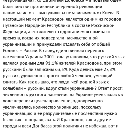
большинстве противники очередной революции
националистов – выступили за независимость от Киева
.
В
настоящий момент Краснодон является одним из городов
Луганской Народной Республики в составе Российской
Федерации
,
а его жители с содроганием вспоминают
времена
,
когда их подвергали насильственной
украинизации и принуждали отделять себя от общей
Родины – России
.
К слову
,
единственная перепись
населения Украины
2001
года установила
,
что русский язык
являлся родным для
91,1%
жителей Краснодона
,
при этом
русскими были записаны
63,3%.
Куда делись ещё
27,8%
русских
,
удивлённо спросит любой человек
,
умеющий
считать
.
Как так вышло
,
что люди
,
чей родной язык с
колыбели – русский
,
вдруг стали украинцами
?
Ответ прост
:
численность русского населения на Украине уменьшалась в
ходе переписи целенаправленно
,
одновременно
увеличивалась количество украинцев
,
поскольку
украинизацию и её разрушительные последствия нужно
было как
-
то оправдывать
.
И Краснодон
,
как и другие
города и веси Донбасса этой политики не избежал
,
вот и