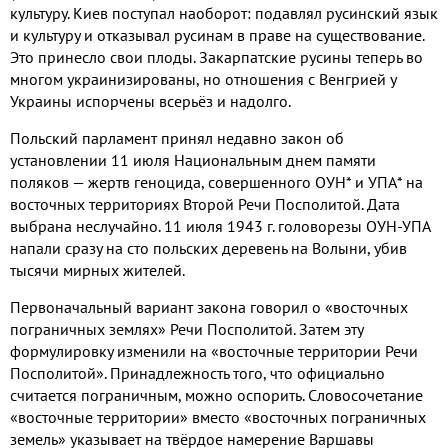
культуру
.
Киев поступал наоборот
:
подавлял русинский язык
и культуру и отказывал русинам в праве на существование
.
Это принесло свои плоды
.
Закарпатские русины теперь во
многом украинизированы
,
но отношения с Венгрией у
Украины испорчены всерьёз и надолго
.
Польский парламент принял недавно закон об
установлении
11
июля Национальным днем памяти
поляков — жертв геноцида
, совершенного ОУН
*
и УПА
*
на
восточных территориях Второй Речи Посполитой
.
Дата
выбрана неслучайно
. 11
июля
1943 г.
головорезы ОУН
-
УПА
напали сразу на сто польских деревень на Волыни
,
убив
тысячи мирных жителей
.
Первоначальный вариант закона говорил о «восточных
пограничных землях» Речи Посполитой
.
Затем эту
формулировку изменили на «восточные территории Речи
Посполитой»
.
Принадлежность того
,
что официально
считается пограничным
,
можно оспорить
.
Словосочетание
«восточные территории» вместо «восточных пограничных
земель» указывает на твёрдое намерение Варшавы