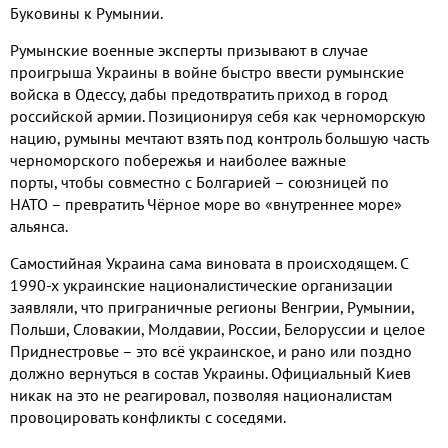
Буковины к Румынии
.
Румынские военные эксперты призывают в случае
проигрыша Украины в войне быстро ввести румынские
войска в Одессу
,
дабы предотвратить приход в город
российской армии
.
Позиционируя себя как черноморскую
нацию
,
румыны мечтают взять под контроль большую часть
черноморского побережья и наиболее важные
порты
,
чтобы совместно с Болгарией –
союзницей по
НАТО
– превратить Чёрное море во «внутреннее море»
альянса
.
Самостийная Украина сама виновата в происходящем
. С
1990-
х украинские националистические организации
заявляли
,
что приграничные регионы Венгрии
,
Румынии
,
Польши
,
Словакии
,
Молдавии
,
России
,
Белоруссии и целое
Приднестровье – это всё украинское
,
и рано или поздно
должно вернуться в состав Украины
.
Официальный Киев
никак на это не реагировал
,
позволяя националистам
провоцировать конфликты с соседями
.