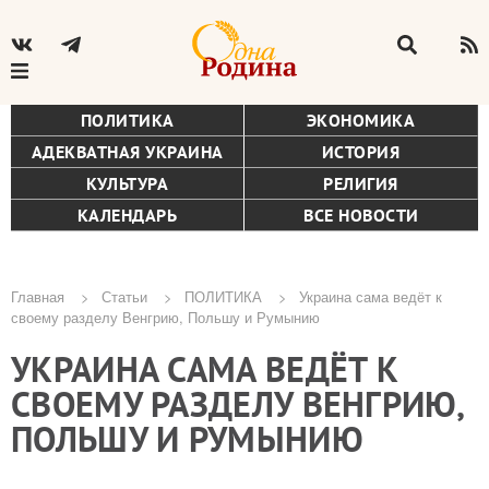
ПОЛИТИКА
ЭКОНОМИКА
АДЕКВАТНАЯ УКРАИНА
ИСТОРИЯ
КУЛЬТУРА
РЕЛИГИЯ
КАЛЕНДАРЬ
ВСЕ НОВОСТИ
Главная
Статьи
ПОЛИТИКА
Украина сама ведёт к
своему разделу Венгрию, Польшу и Румынию
Строка
УКРАИНА САМА ВЕДЁТ К
навигации
СВОЕМУ РАЗДЕЛУ ВЕНГРИЮ,
ПОЛЬШУ И РУМЫНИЮ