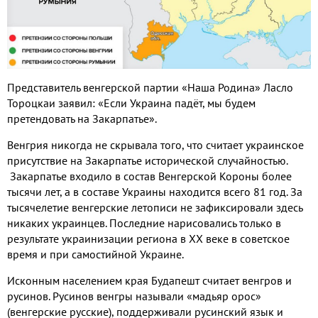
Представитель венгерской партии «Наша Родина» Ласло
Тороцкаи заявил
:
«Если Украина падёт
,
мы будем
претендовать на Закарпатье»
.
Венгрия никогда не скрывала того
,
что считает украинское
присутствие на Закарпатье исторической случайностью
.
Закарпатье входило в состав Венгерской Короны более
тысячи лет
,
а в составе Украины находится всего 81
год.
За
тысячелетие венгерские летописи не зафиксировали здесь
никаких украинцев
.
Последние нарисовались только в
результате украинизации региона в ХХ веке в советское
время и при самостийной Украине
.
Исконным населением края Будапешт считает венгров и
русинов
.
Русинов венгры называли «мадьяр орос»
(
венгерские русские
),
поддерживали русинский язык и