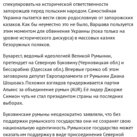
спекулировать на исторической ответственности
запорожцев перед польским народом
.
Самостийная
Украина пытается вести свою родословную от запорожских
казаков
.
Как бы неуместно это не было
,
Варшава пользуется
этим моментом для обвинения Украины
(
пока только на
уровне исторического дискурса
)
в массовых казнях
безоружных поляков
.
Бухарест
,
ведомый идеологией Великой Румынии
,
претендует на Северную Буковину
(
Черновицкая обл
.)
и
Бессарабию
(
Одесская обл
.).
Впервые громко об этом
заговорила депутат Европарламента от Румынии Диана
Шошоакэ
.
Похожих взглядов придерживается партия
Альянс за объединение румын
(AUR).
Её лидер Джорже
Симион чуть не стал президентом страны на последних
выборах
.
Буковинские румыны неоднократно заявляли
,
что без
поддержки румынского государства они не сохранят свою
национальную идентичность
.
Румынское государство может
оказать им поддержку в виде присоединения Северной