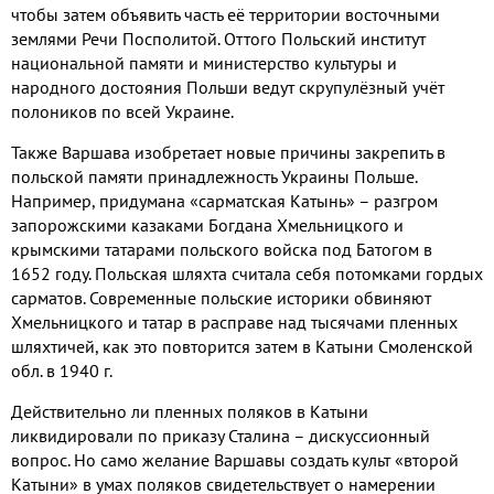
чтобы затем объявить часть её территории восточными
землями Речи Посполитой
.
Оттого Польский институт
национальной памяти и министерство культуры и
народного достояния Польши ведут скрупулёзный учёт
полоников по всей Украине
.
Также Варшава изобретает новые причины закрепить в
польской памяти принадлежность Украины Польше
.
Например,
придумана «сарматская Катынь» – разгром
запорожскими казаками Богдана Хмельницкого и
крымскими татарами польского войска под Батогом в
1652
году
.
Польская шляхта считала себя потомками гордых
сарматов
.
Современные польские историки обвиняют
Хмельницкого и татар в расправе над тысячами пленных
шляхтичей
,
как это повторится затем в Катыни Смоленской
обл
. в 1940 г.
Действительно ли пленных поляков в Катыни
ликвидировали по приказу Сталина – дискуссионный
вопрос
.
Но само желание Варшавы создать культ «второй
Катыни» в умах поляков свидетельствует о намерении