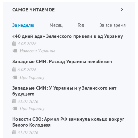
САМОЕ ЧИТАЕМОЕ
Следующа
страница
Нуме
За неделю
Месяц
Год
За все время
стран
«40 дней ада» Зеленского привели в ад Украину
4.08.2026
Новости Украины
Западные СМИ: Распад Украины неизбежен
6.08.2026
Про Украину
Западные СМИ: У Украины и у Зеленского нет
будущего
31.07.2026
Про Украину
Новости СВО: Армия РФ замкнула кольцо вокруг
Белого Колодезя
31.07.2026