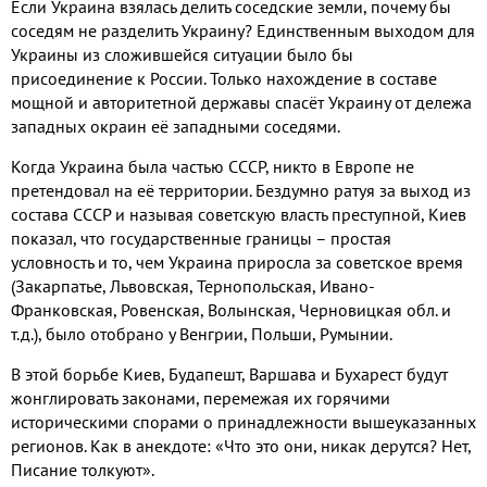
Если Украина взялась делить соседские земли
,
почему бы
соседям не разделить Украину
?
Единственным выходом для
Украины из сложившейся ситуации было бы
присоединение к России
.
Только нахождение в составе
мощной и авторитетной державы спасёт Украину от дележа
западных окраин её западными соседями
.
Когда Украина была частью СССР
,
никто в Европе не
претендовал на её территории
.
Бездумно ратуя за выход из
состава СССР и называя советскую власть преступной
,
Киев
показал
,
что государственные границы – простая
условность и то
,
чем Украина приросла за советское время
(
Закарпатье
,
Львовская
,
Тернопольская
, Ивано-
Франковская
,
Ровенская
,
Волынская
,
Черновицкая обл
. и
т.д.),
было отобрано у Венгрии
,
Польши
,
Румынии
.
В этой борьбе Киев
,
Будапешт
,
Варшава и Бухарест будут
жонглировать законами
,
перемежая их горячими
историческими спорами о принадлежности вышеуказанных
регионов
. Как в анекдоте:
«Что это они
,
никак дерутся
?
Нет,
Писание толкуют»
.