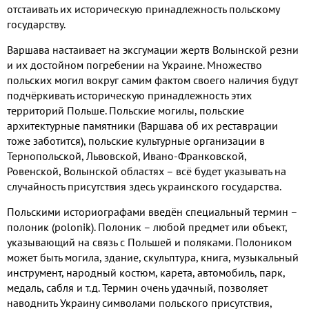
отстаивать их историческую принадлежность польскому
государству
.
Варшава настаивает на эксгумации жертв Волынской резни
и их достойном погребении на Украине
.
Множество
польских могил вокруг самим фактом своего наличия будут
подчёркивать историческую принадлежность этих
территорий Польше
.
Польские могилы
,
польские
архитектурные памятники
(
Варшава об их реставрации
тоже заботится
),
польские культурные организации в
Тернопольской
, Львовской, Ивано-
Франковской
,
Ровенской
,
Волынской областях – всё будет указывать на
случайность присутствия здесь украинского государства
.
Польскими историографами введён специальный термин –
полоник
(polonik). Полоник – любой предмет или объект,
указывающий на связь с Польшей и поляками
.
Полоником
может быть могила
,
здание
,
скульптура
,
книга
,
музыкальный
инструмент
,
народный костюм
, карета,
автомобиль
, парк,
медаль
,
сабля и т
.д.
Термин очень удачный
,
позволяет
наводнить Украину символами польского присутствия
,