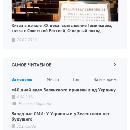
Китай в начале XX века: возвышение Гоминьдана,
связи с Советской Россией, Северный поход
20.02.2026
САМОЕ ЧИТАЕМОЕ
Следующа
страница
Нуме
За неделю
Месяц
Год
За все время
стран
«40 дней ада» Зеленского привели в ад Украину
4.08.2026
Новости Украины
Западные СМИ: У Украины и у Зеленского нет
будущего
31.07.2026