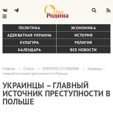
ПОЛИТИКА
ЭКОНОМИКА
АДЕКВАТНАЯ УКРАИНА
ИСТОРИЯ
КУЛЬТУРА
РЕЛИГИЯ
КАЛЕНДАРЬ
ВСЕ НОВОСТИ
Главная
Статьи
КОРОТКО О ГЛАВНОМ
Украинцы –
главный источник преступности в Польше
Строка
УКРАИНЦЫ – ГЛАВНЫЙ
навигации
ИСТОЧНИК ПРЕСТУПНОСТИ В
ПОЛЬШЕ