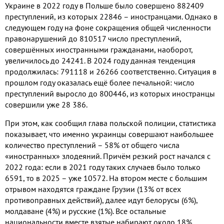
Украине в
2022
году в Польше было совершено
882409
преступлений
,
из которых
22846
– иностранцами
.
Однако в
следующем году на фоне сокращения общей численности
правонарушений до
810517
число преступлений
,
совершённых иностранными гражданами
,
наоборот
,
увеличилось до
24241.
В
2024
году данная тенденция
продолжилась
: 791118
и
26266
соответственно
.
Ситуация в
прошлом году оказалась ещё более печальной
:
число
преступлений выросло до
800446,
из которых иностранцы
совершили уже
28 386.
При этом
,
как сообщил глава польской полиции
,
статистика
показывает
,
что именно украинцы совершают наибольшее
количество преступлений –
58%
от общего числа
«иностранных» злодеяний
.
Причём резкий рост начался с
2022
года
:
если в
2021
году таких случаев было только
6591,
то в
2025
– уже
10572.
На втором месте с большим
отрывом находятся граждане Грузии
(13%
от всех
противоправных действий
),
далее идут белорусы
(6%),
молдаване
(4%)
и русские
(1%).
Все остальные
национальности вместе взятые набирают около
18%.