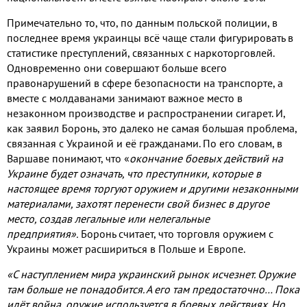
Примечательно то
,
что
,
по данным польской полиции
,
в
последнее время украинцы всё чаще стали фигурировать в
статистике преступлений
,
связанных с наркоторговлей
.
Одновременно они совершают больше всего
правонарушений в сфере безопасности на транспорте
,
а
вместе с молдаванами занимают важное место в
незаконном производстве и распространении сигарет
.
И
,
как заявил Боронь
,
это далеко не самая большая проблема
,
связанная с Украиной и её гражданами
.
По его словам
,
в
Варшаве понимают
,
что «
окончание боевых действий на
Украине будет означать
,
что преступники
,
которые в
настоящее время торгуют оружием и другими незаконными
материалами
,
захотят перенести свой бизнес в другое
место
,
создав легальные или нелегальные
предприятия»
.
Боронь считает
,
что торговля оружием с
Украины может расшириться в Польше и Европе
.
«С наступлением мира украинский рынок исчезнет
.
Оружие
там больше не понадобится
.
А его там предостаточно… Пока
идёт война
,
оружие используется в боевых действиях
.
Но