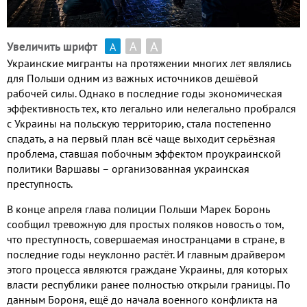
А
А
Увеличить шрифт
А
Украинские мигранты на протяжении многих лет являлись
для Польши одним из важных источников дешёвой
рабочей силы
.
Однако в последние годы экономическая
эффективность тех
,
кто легально или нелегально пробрался
с Украины на польскую территорию
,
стала постепенно
спадать
,
а на первый план всё чаще выходит серьёзная
проблема
,
ставшая побочным эффектом
проукраинской
политики Варшавы – организованная украинская
преступность
.
В конце апреля глава полиции Польши Марек Боронь
сообщил тревожную для простых поляков новость о том
,
что преступность
,
совершаемая иностранцами в стране
,
в
последние годы неуклонно растёт
.
И главным драйвером
этого процесса являются граждане Украины
,
для которых
власти республики ранее полностью открыли границы
.
По
данным Бороня
,
ещё до начала военного конфликта на