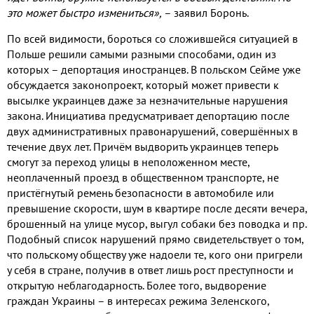
это может быстро измениться»
,
– заявил Боронь
.
По всей видимости
,
бороться со сложившейся ситуацией в
Польше решили самыми разными способами
,
один из
которых – депортация иностранцев
.
В польском Сейме уже
обсуждается законопроект
,
который может привести к
высылке украинцев даже за незначительные нарушения
закона
.
Инициатива предусматривает депортацию после
двух административных правонарушений
,
совершённых в
течение двух лет
.
Причём выдворить украинцев теперь
смогут за переход улицы в неположенном месте
,
неоплаченный проезд в общественном транспорте
,
не
пристёгнутый ремень безопасности в автомобиле или
превышение скорости
,
шум в квартире после десяти вечера
,
брошенный на улице мусор
,
выгул собаки без поводка и пр
.
Подобный список нарушений прямо свидетельствует о том
,
что польскому обществу уже надоели те
,
кого они пригрели
у себя в стране
,
получив в ответ лишь рост преступности и
открытую неблагодарность
.
Более того
,
выдворение
граждан Украины – в интересах режима Зеленского
,