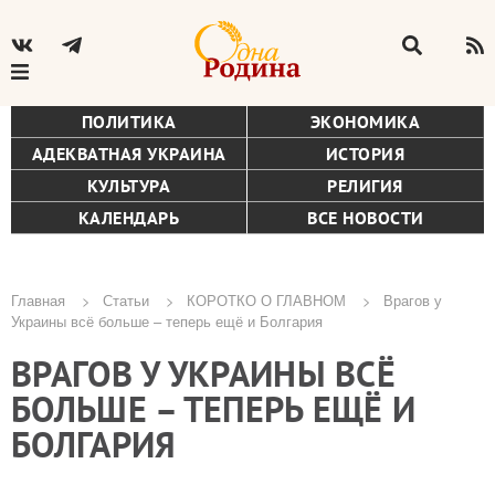
ПОЛИТИКА
ЭКОНОМИКА
АДЕКВАТНАЯ УКРАИНА
ИСТОРИЯ
КУЛЬТУРА
РЕЛИГИЯ
КАЛЕНДАРЬ
ВСЕ НОВОСТИ
Главная
Статьи
КОРОТКО О ГЛАВНОМ
Врагов у
Украины всё больше – теперь ещё и Болгария
Строка
ВРАГОВ У УКРАИНЫ ВСЁ
навигации
БОЛЬШЕ – ТЕПЕРЬ ЕЩЁ И
БОЛГАРИЯ