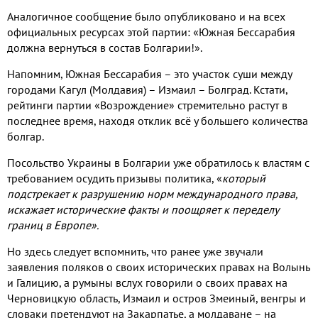
Аналогичное сообщение было опубликовано и на всех
официальных ресурсах этой партии: «Южная Бессарабия
должна вернуться в состав Болгарии!».
Напомним, Южная Бессарабия – это участок суши между
городами Кагул (Молдавия) – Измаил – Болград. Кстати,
рейтинги партии «Возрождение» стремительно растут в
последнее время, находя отклик всё у большего количества
болгар.
Посольство Украины в Болгарии уже обратилось к властям с
требованием осудить призывы политика, «
который
подстрекает к разрушению норм международного права,
искажает исторические факты и поощряет к переделу
границ в Европе».
Но здесь следует вспомнить, что ранее уже звучали
заявления поляков о своих исторических правах на Волынь
и Галицию, а румыны вслух говорили о своих правах на
Черновицкую область, Измаил и остров Змеиный, венгры и
словаки претендуют на Закарпатье, а молдаване – на