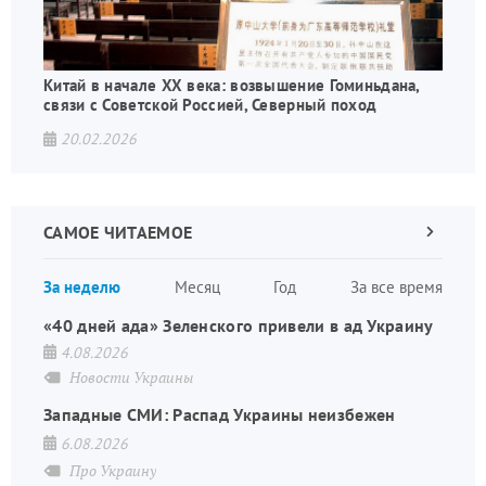
Китай в начале XX века: возвышение Гоминьдана,
связи с Советской Россией, Северный поход
20.02.2026
САМОЕ ЧИТАЕМОЕ
Следующа
страница
Нуме
За неделю
Месяц
Год
За все время
стран
«40 дней ада» Зеленского привели в ад Украину
4.08.2026
Новости Украины
Западные СМИ: Распад Украины неизбежен
6.08.2026
Про Украину