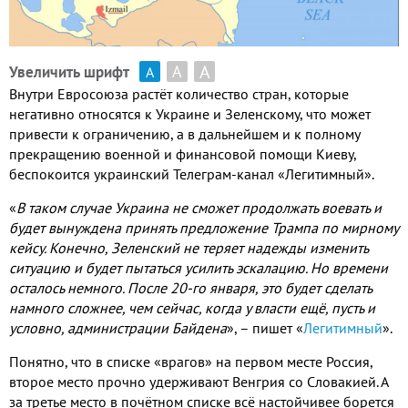
А
А
Увеличить шрифт
А
Внутри Евросоюза растёт количество стран, которые
негативно относятся к Украине и Зеленскому, что может
привести к ограничению, а в дальнейшем и к полному
прекращению военной и финансовой помощи Киеву,
беспокоится украинский Телеграм-канал «Легитимный».
«
В таком случае Украина не сможет продолжать воевать и
будет вынуждена принять предложение Трампа по мирному
кейсу. Конечно, Зеленский не теряет надежды изменить
ситуацию и будет пытаться усилить эскалацию. Но времени
осталось немного. После 20-го января, это будет сделать
намного сложнее, чем сейчас, когда у власти ещё, пусть и
условно, администрации Байдена
», – пишет «
Легитимный
».
Понятно, что в списке «врагов» на первом месте Россия,
второе место прочно удерживают Венгрия со Словакией. А
за третье место в почётном списке всё настойчивее борется