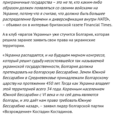
приграничные государства – это не те, кто каким-либо
образом должен появляться со своими войсками на
Украине, потому что я считаю, что должно быть большее
распределение бремени и диверсификация внутри НАТО
»,
– объявил он в интервью британской газете Financial Times.
А в клуб «врагов Украины» уже стучится Болгария, которая
решила заранее заявить свои права на украинские
территории.
«
Украина распадается, и на будущем мирном конгрессе,
который решит судьбу несостоявшейся так называемой
украинской государственности, Болгария должна
претендовать на болгарскую Бессарабию. Земли Южной
Бессарабии в Средневековье принадлежали Болгарскому
царству на протяжении 450 лет. Тогда как Украина владеет
этой территорией всего 34 года.
Коренным населением
Южной Бессарабии с
VI
века и по сей день являются
болгары, и это даёт нам право требовать Южную
Бессарабию назад
», – заявил лидер болгарской партии
«Возрождение» Костадин Костадинов.