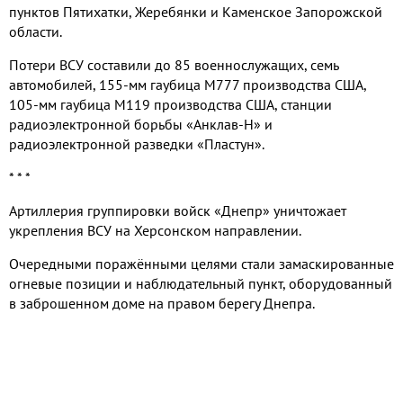
пунктов Пятихатки
,
Жеребянки и Каменское Запорожской
области
.
Потери ВСУ составили до
85
военнослужащих
,
семь
автомобилей
, 155-
мм гаубица М
777
производства США
,
105-
мм гаубица М
119
производства США
,
станции
радиоэлектронной борьбы «Анклав
-
Н» и
радиоэлектронной разведки «Пластун»
.
* * *
Артиллерия группировки войск «Днепр» уничтожает
укрепления ВСУ на Херсонском направлении
.
Очередными поражёнными целями стали замаскированные
огневые позиции и наблюдательный пункт
,
оборудованный
в заброшенном доме на правом берегу Днепра
.