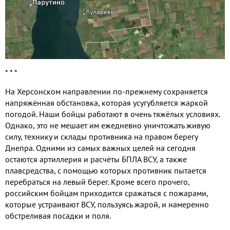
* * *
На Херсонском направлении по
-
прежнему сохраняется
напряжённая обстановка
,
которая усугубляется жаркой
погодой
.
Наши бойцы работают в очень тяжёлых условиях
.
Однако
,
это не мешает им ежедневно уничтожать живую
силу
,
технику и склады противника на правом берегу
Днепра
.
Одними из самых важных целей на сегодня
остаются артиллерия и расчёты БПЛА ВСУ
,
а также
плавсредства
,
с помощью которых противник пытается
перебраться на левый берег
.
Кроме всего прочего
,
российским бойцам приходится сражаться с пожарами
,
которые устраивают ВСУ
,
пользуясь жарой
,
и намеренно
обстреливая посадки и поля
.