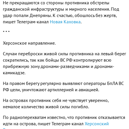
Не прекращаются со стороны противника обстрелы
гражданской инфраструктуры и мирного населения
.
Под
удар попали Днепряны
.
К счастью
,
обошлось без жертв
,
пишет Телеграм
-
канал
Новая Каховка
.
* * *
Херсонское направление
.
Случаи переброски живой силы противника на левый берег
сократились
,
так как бойцы ВС РФ контролируют всю
прибрежную зону дронами
-
разведчиками и дронами
-
камикадзе
.
На правом берегу регулярно выявляют операторы БпЛА ВС
РФ цели
,
уничтожают артиллерией и авиацией
.
На островах противник себя не чувствует уверенно
,
немалое количество живой силы погибло
.
По радиоперехватам известно
,
что противник отказывается
идти на острова
,
пишет Телеграм
-
канал
Херсонский