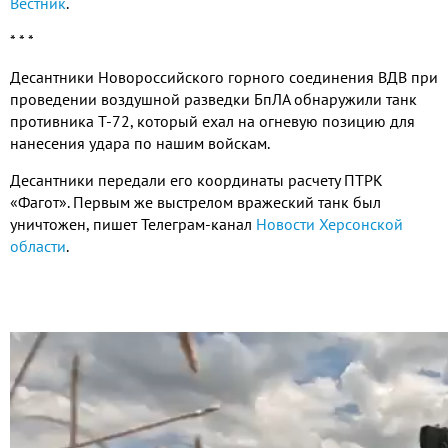
Вестник
.
* * *
Десантники Новороссийского горного соединения ВДВ при
проведении воздушной разведки БпЛА обнаружили танк
противника Т
-72,
который ехал на огневую позицию для
нанесения удара по нашим войскам
.
Десантники передали его координаты расчету ПТРК
«Фагот»
.
Первым же выстрелом вражеский танк был
уничтожен
,
пишет Телеграм
-
канал
Новости Херсонской
области
.
Видео
файл