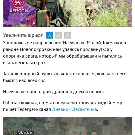
А
А
Увеличить шрифт
А
Запорожское направление
.
На участке Малой Токмачки в
районе Новопокровки нам удалось продвинуться у
опорника врага
,
который мы обрабатывали и пытались
взять несколько раз
.
Так как опорный пункт является основным
,
хохлы за него
бьются изо всех сил
.
На участке просто рой дронов и днём и ночью
.
Работа сложная
,
но мы наступаем отбивая каждый метр
,
пишет Телеграм
-
канал
Дневник Десантника
.