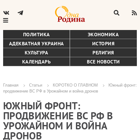
ПОЛИТИКА
ЭКОНОМИКА
АДЕКВАТНАЯ УКРАИНА
ИСТОРИЯ
КУЛЬТУРА
РЕЛИГИЯ
КАЛЕНДАРЬ
ВСЕ НОВОСТИ
Главная
Статьи
КОРОТКО О ГЛАВНОМ
Южный фронт:
продвижение ВС РФ в Урожайном и война дронов
Строка
ЮЖНЫЙ ФРОНТ:
навигации
ПРОДВИЖЕНИЕ ВС РФ В
УРОЖАЙНОМ И ВОЙНА
ДРОНОВ