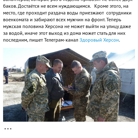
баков
.
Достаётся не всем нуждающимся
.
Кроме этого
,
на
место
,
где проходит раздача воды приезжают сотрудники
военкомата и забирают всех мужчин на фронт
.
Теперь
мужская половина Херсона не может выйти на улицу даже
за водой
,
иначе этот выход из дома может стать для них
последним
,
пишет Телеграм
-
канал
Здоровый Херсон
.
* * *