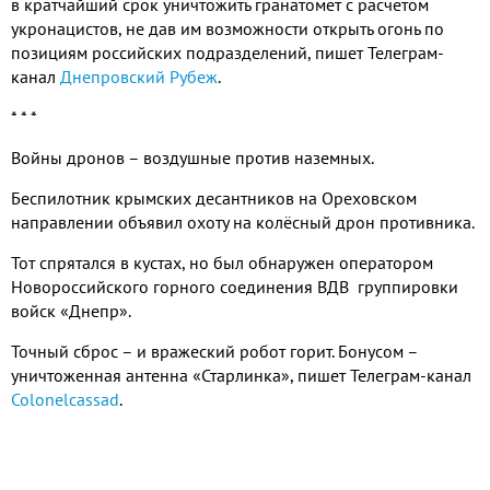
в кратчайший срок уничтожить гранатомёт с расчётом
укронацистов
,
не дав им возможности открыть огонь по
позициям российских подразделений
,
пишет Телеграм
-
канал
Днепровский Рубеж
.
* * *
Войны дронов – воздушные против наземных
.
Беспилотник крымских десантников на Ореховском
направлении объявил охоту на колёсный дрон противника
.
Тот спрятался в кустах
,
но был обнаружен оператором
Новороссийского горного соединения ВДВ группировки
войск «Днепр»
.
Точный сброс – и вражеский робот горит
.
Бонусом –
уничтоженная антенна «Старлинка»
,
пишет Телеграм
-
канал
Colonelcassad
.