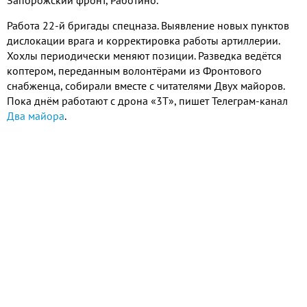
Работа
22-
й бригады спецназа
.
Выявление новых пунктов
дислокации врага и корректировка работы артиллерии
.
Хохлы периодически меняют позиции
.
Разведка ведётся
коптером
,
переданным волонтёрами из Фронтового
снабженца
,
собирали вместе с читателями Двух майоров
.
Пока днём работают с дрона «
3
Т»
,
пишет Телеграм
-
канал
Два майора
.