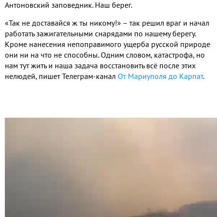
Антоновский заповедник
.
Наш берег
.
«Так не доставайся ж ты никому
!
» – так решил враг и начал
работать зажигательными снарядами по нашему берегу
.
Кроме нанесения непоправимого ущерба русской природе
они ни на что не способны
.
Одним словом
,
катастрофа
,
но
нам тут жить и наша задача восстановить всё после этих
нелюдей
,
пишет Телеграм
-
канал
От Мариуполя до Карпат
.
Видео
файл