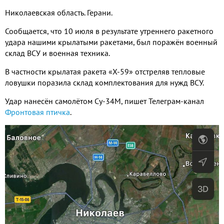
Николаевская область
.
Герани
.
Сообщается
,
что
10
июля в результате утреннего ракетного
удара нашими крылатыми ракетами
,
был поражён военный
склад ВСУ и военная техника
.
В частности крылатая ракета «Х
-59
» отстреляв тепловые
ловушки поразила склад комплектования для нужд ВСУ
.
Удар нанесён самолётом Су
-34
М
,
пишет Телеграм
-
канал
Фронтовая птичка
.