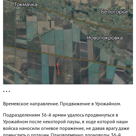
* * *
Времевское направление
.
Продвижение в Урожайном
.
Подразделениям
36-
й армии удалось продвинуться в
Урожайном после некоторой паузы
,
в ходе которой наши
войска наносили огневое поражение
,
не давая врагу даже
помыслить о ротации
.
Одновременно дроноводы
36-
й