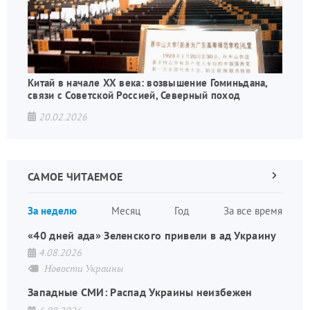
Китай в начале XX века: возвышение Гоминьдана,
связи с Советской Россией, Северный поход
20.02.2026
САМОЕ ЧИТАЕМОЕ
Следующа
страница
Нуме
За неделю
Месяц
Год
За все время
стран
«40 дней ада» Зеленского привели в ад Украину
4.08.2026
Новости Украины
Западные СМИ: Распад Украины неизбежен